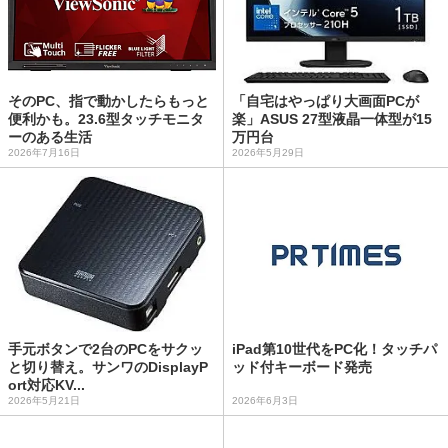
そのPC、指で動かしたらもっと
「自宅はやっぱり大画面PCが
便利かも。23.6型タッチモニタ
楽」ASUS 27型液晶一体型が15
ーのある生活
万円台
2026年7月16日
2026年5月29日
手元ボタンで2台のPCをサクッ
iPad第10世代をPC化！タッチパ
と切り替え。サンワのDisplayP
ッド付キーボード発売
ort対応KV...
2026年5月21日
2026年6月3日