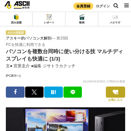
会員登録
ログイン
読み放題
レポート
動画
メルマガ
ASCII倶楽部
アスキー的パソコン大解剖
― 第33回
PCを快適に利用できる
パソコンを複数台同時に使い分ける技 マルチディ
スプレイも快適に (1/3)
文● 宮里圭介 ●編集 ジサトラカクッチ
[PC表示へ]
2018年06月09日 17時00分更新
お気に入り