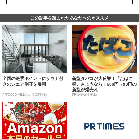
この記事を読まれたあなたへのオススメ
全国の絶景ポイントにサウナ付
新型タバコが大反響！「たばこ
きのシェア別荘を展開
税、さようなら」600円→83円の
新型が爆売れ
PR(COCO VILLA on GOETHE)
PR(株式会社HAL)