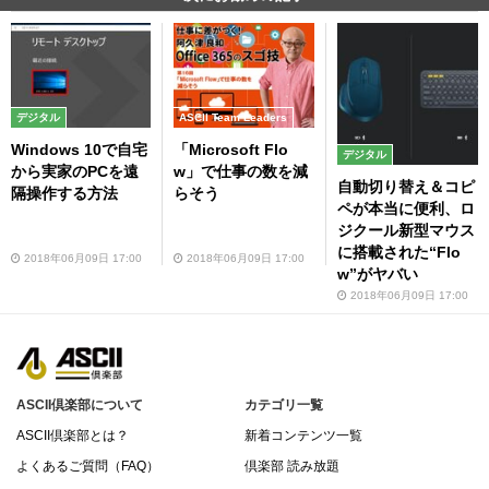
デジタル
ASCII Team Leaders
Windows 10で自宅
「Microsoft Flo
デジタル
から実家のPCを遠
w」で仕事の数を減
自動切り替え＆コピ
隔操作する方法
らそう
ペが本当に便利、ロ
ジクール新型マウス
に搭載された“Flo
2018年06月09日 17:00
2018年06月09日 17:00
w”がヤバい
2018年06月09日 17:00
ASCII倶楽部について
カテゴリ一覧
ASCII倶楽部とは？
新着コンテンツ一覧
よくあるご質問（FAQ）
倶楽部 読み放題