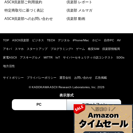
ASCII倶楽部ご利用規約
倶楽部 レポート
特定商取引に基づく表記
倶楽部 メルマガ
ASCII倶楽部へのお問い合わせ
倶楽部 動画
TOP
ASCII倶楽部
ビジネス
TECH
デジタル
iPhone/Mac
ホビー
自作PC
AV
アキバ
スマホ
スタートアップ
プログラミング+
ゲーム
格安SIM
倶楽部情報局
家電ASCII
アスキーグルメ
MITTR
IoT
サイバーセキュリティ小説コンテスト
SDGs
地方活性
サイトポリシー
プライバシーポリシー
運営会社
お問い合わせ
広告掲載
© KADOKAWA ASCII Research Laboratories, Inc. 2026
表示形式
PC
スマートフォン