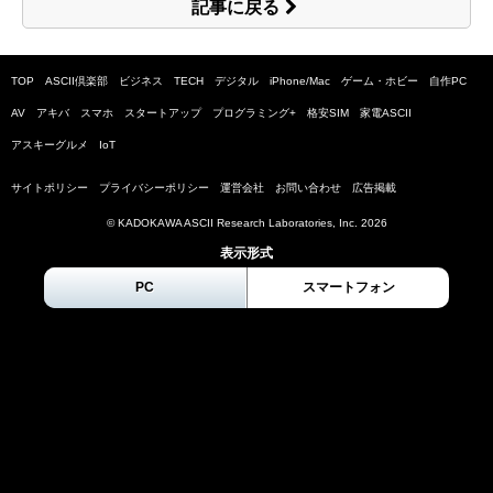
記事に戻る
TOP
ASCII倶楽部
ビジネス
TECH
デジタル
iPhone/Mac
ゲーム・ホビー
自作PC
AV
アキバ
スマホ
スタートアップ
プログラミング+
格安SIM
家電ASCII
アスキーグルメ
IoT
サイトポリシー
プライバシーポリシー
運営会社
お問い合わせ
広告掲載
© KADOKAWA ASCII Research Laboratories, Inc.
2026
表示形式
PC
スマートフォン