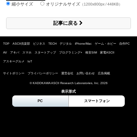
縮小サイズ
オリジナルサイズ
（1200x800px / 448KB）
記事に戻る
TOP
ASCII倶楽部
ビジネス
TECH
デジタル
iPhone/Mac
ゲーム・ホビー
自作PC
AV
アキバ
スマホ
スタートアップ
プログラミング+
格安SIM
家電ASCII
アスキーグルメ
IoT
サイトポリシー
プライバシーポリシー
運営会社
お問い合わせ
広告掲載
© KADOKAWA ASCII Research Laboratories, Inc.
2026
表示形式
PC
スマートフォン