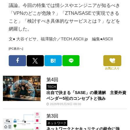
議論。今回の特集では情シスやエンジニアが知るべき
「VPNのどこが危険？」「ZTNA/SASEで実現できる
こと」「検討すべき具体的なサービスとは？」などを
網羅した。
文● 大谷イビサ、福澤陽介／TECH.ASCII.jp 編集●ASCII
[PC表示へ]
お気に入り
第4回
TECH
出自で決まる「SASE」の最適解 主要外資
ベンダー5社のコンセプトと強み
2026年05月29日 08:00
第3回
ネットワーク
ネットワークとセキュリティの統合に強