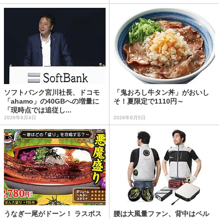
ソフトバンク宮川社長、ドコモ
「鬼おろし牛タン丼」がおいし
「ahamo」の40GBへの増量に
そ！夏限定で1110円～
「現時点では追従し...
2026年8月4日
2026年8月5日
うなぎ一尾がドーン！ ラスボス
腰は大風量ファン、背中はペル