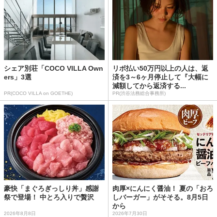
シェア別荘「COCO VILLA Own
リボ払い50万円以上の人は、返
ers」3選
済を3～6ヶ月停止して『大幅に
減額してから返済する...
PR(COCO VILLA on GOETHE)
PR(渋谷法務総合事務所)
豪快「まぐろぎっしり丼」感謝
肉厚×にんにく醤油！ 夏の「おろ
祭で登場！ 中とろ入りで贅沢
しバーガー」がそそる。8月5日
から
2026年8月8日
2026年7月30日