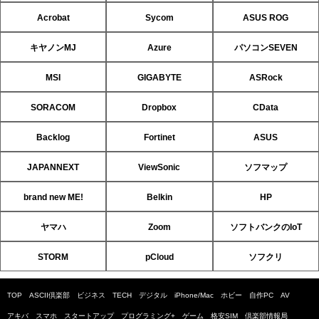
Acrobat
Sycom
ASUS ROG
キヤノンMJ
Azure
パソコンSEVEN
MSI
GIGABYTE
ASRock
SORACOM
Dropbox
CData
Backlog
Fortinet
ASUS
JAPANNEXT
ViewSonic
ソフマップ
brand new ME!
Belkin
HP
ヤマハ
Zoom
ソフトバンクのIoT
STORM
pCloud
ソフクリ
TOP
ASCII倶楽部
ビジネス
TECH
デジタル
iPhone/Mac
ホビー
自作PC
AV
アキバ
スマホ
スタートアップ
プログラミング+
ゲーム
格安SIM
倶楽部情報局