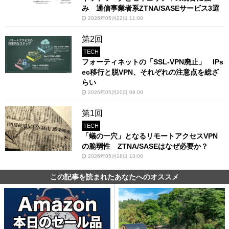
み 通信事業者系ZTNA/SASEサービス3選
2026年05月22日 11:00
第2回
TECH
フォーティネットの「SSL-VPN廃止」 IPs
ec移行と脱VPN、それぞれの注意点を総ざ
らい
2026年05月20日 08:00
第1回
TECH
「蟻の一穴」となるリモートアクセスVPN
の脆弱性 ZTNA/SASEはなぜ必要か？
2026年05月18日 13:00
この記事を読まれたあなたへのオススメ