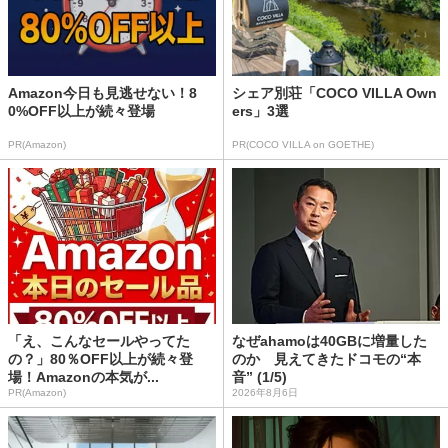
Amazon今日も見逃せない！8
シェア別荘「COCO VILLA Own
0%OFF以上が続々登場
ers」3選
PR(Amazon)
PR(COCO VILLA on GOETHE)
「え、こんなセールやってた
なぜahamoは40GBに増量した
の？」80％OFF以上が続々登
のか 見えてきたドコモの“本
場！Amazonの本気が...
音” (1/5)
PR(Amazon)
2026年8月6日