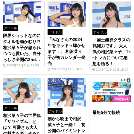
アイドル
アイドル
アイドル
限界ショットなのに
「みなさんの2024
「国士無双クラスの
タオルを頬かむり!?
年をキラキラ輝かせ
戦闘力です」 大人
相沢菜々子が怒られ
ます！」 相沢菜々
気の相沢菜々子、1s
つつも貫いた、自分
子が初カレンダー発
tトレカについて感
らしさ全開の2nd写
売
想を語る！
真集発売
2026年03月21日 19:00
2023年12月21日 19:00
2023年11月26日 19:00
AD
アイドル
アイドル
最短5分で接続
相沢菜々子の世界観
朝から晩まで相沢
「ザワイズム」と
菜々子と一緒！ 初
は？ 可愛さも大人
公開のバドミントン
の魅力も楽しめる2