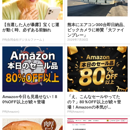
【当選した人が暴露】宝くじ運
熊本にエアコン300台即日納品、
が動く時、必ずある前触れ
ビックカメラに称賛「大ファイ
ンプレー」
PR(合同会社デジタルファーム )
2026年7月30日
Amazon今日も見逃せない！8
「え、こんなセールやってた
0%OFF以上が続々登場
の？」80％OFF以上が続々登
場！Amazonの本気が...
PR(Amazon)
PR(Amazon)