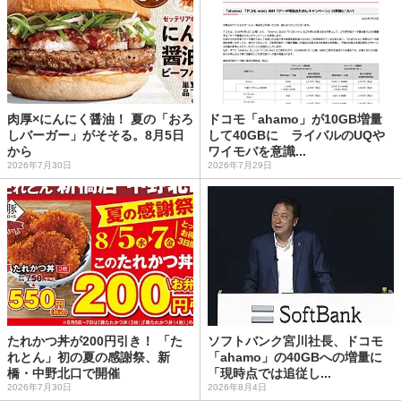
肉厚×にんにく醤油！ 夏の「おろ
ドコモ「ahamo」が10GB増量
しバーガー」がそそる。8月5日
して40GBに ライバルのUQや
から
ワイモバを意識...
2026年7月30日
2026年7月29日
たれかつ丼が200円引き！ 「た
ソフトバンク宮川社長、ドコモ
れとん」初の夏の感謝祭、新
「ahamo」の40GBへの増量に
橋・中野北口で開催
「現時点では追従し...
2026年7月30日
2026年8月4日