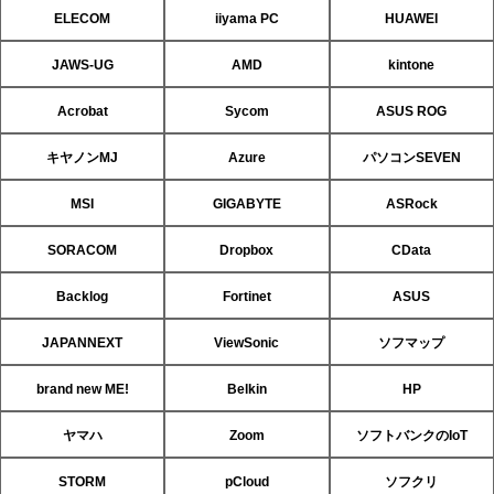
ELECOM
iiyama PC
HUAWEI
JAWS-UG
AMD
kintone
Acrobat
Sycom
ASUS ROG
キヤノンMJ
Azure
パソコンSEVEN
MSI
GIGABYTE
ASRock
SORACOM
Dropbox
CData
Backlog
Fortinet
ASUS
JAPANNEXT
ViewSonic
ソフマップ
brand new ME!
Belkin
HP
ヤマハ
Zoom
ソフトバンクのIoT
STORM
pCloud
ソフクリ