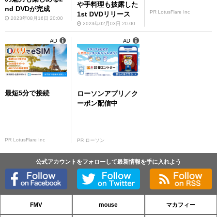
や手料理も披露した
nd DVDが完成
PR LotusFlare Inc
1st DVDリリース
2023年08月16日 20:00
2023年02月03日 20:00
AD
AD
最短5分で接続
ローソンアプリ／ク
ーポン配信中
PR LotusFlare Inc
PR ローソン
公式アカウントをフォローして最新情報を手に入れよう
FMV
mouse
マカフィー