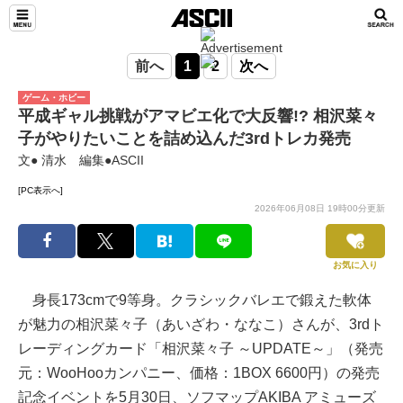
前へ
1
2
次へ
ゲーム・ホビー
平成ギャル挑戦がアマビエ化で大反響!? 相沢菜々
子がやりたいことを詰め込んだ3rdトレカ発売
文● 清水 編集●ASCII
[PC表示へ]
2026年06月08日 19時00分更新
お気に入り
身長173cmで9等身。クラシックバレエで鍛えた軟体
が魅力の相沢菜々子（あいざわ・ななこ）さんが、3rdト
レーディングカード「相沢菜々子 ～UPDATE～」（発売
元：WooHooカンパニー、価格：1BOX 6600円）の発売
記念イベントを5月30日、ソフマップAKIBA アミューズ