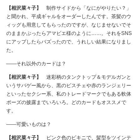
【相沢菜々子】
制作サイドから「なにがやりたい？」
と聞かれ、平成ギャルをオーダーしたんです。茶髪のウ
ィッグも用意してもらったのですが、なじませないでそ
のままかぶったらアマビエ様のように……。それをSNS
にアップしたらバズったので、うれしい結果になりまし
た。
――それ以外のカードは？
【相沢菜々子】
迷彩柄のタンクトップ＆モデルガンと
いうサバゲー風から、黒のビスチェや赤のランジェリー
といったセクシー系、私のトレードマークでもある軟体
ポーズの披露までいろいろ。どのカードもオススメで
す。
――可愛いものは？
【相沢菜々子】
ピンク色のビキニで、髪型をツインテ