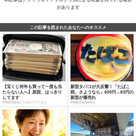
があります
この記事を読まれたあなたへのオススメ
【宝くじ何年も買って一度も当
新型タバコが大反響！「たばこ
たらない人へ】原因、はっきり
税、さようなら」600円→83円の
してます
新型が爆売れ
PR(合同会社デジタルファーム )
PR(株式会社HAL)