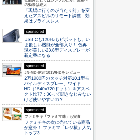
仕組みとしてはシンプルだが、業務へ
の効果は絶大
「現場に行くのが当たり前」を変
えたアズビルのリモート調整 効
果はプライスレス
sponsored
USB-Cも120Hzもピボットも。い
ま欲しい機能が全部入り！ 色再
現が美しい23.8型ディスプレーが
新定番になる
sponsored
JN-MD-IPST101WHDをレビュー
2万1980円のタッチ対応10.1型モ
バイルディスプレー、ワイド
HD（1540×720ドット）＆アスペ
クト比77：36って聞きなじみない
けど使いやすいの？
sponsored
ファミチキ「ファミマ味」も実食
ファミチキの次に売れている商品
が意外！ ファミマ「レジ横」人気
トップ3