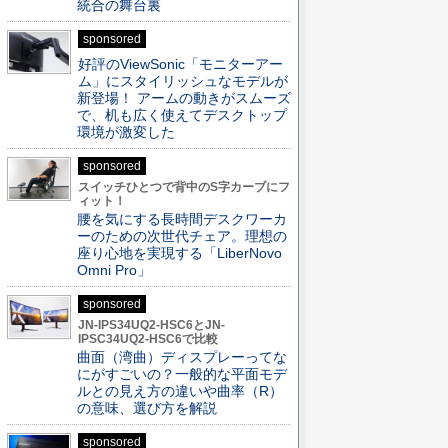
統合の舞台裏
sponsored
好評のViewSonic「モニターアー
ム」にスタイリッシュなモデルが
新登場！ アームの動きがスムーズ
で、机も広く使えてデスクトップ
環境が激変した
sponsored
スイッチひとつで背中のS字カーブにフ
ィット！
腰を気にする長時間デスクワーカ
ーのための次世代チェア。理想の
座り心地を実現する「LiberNovo
Omni Pro」
sponsored
JN-IPS34UQ2-HSC6とJN-
IPSC34UQ2-HSC6で比較
曲面（湾曲）ディスプレーってな
にがすごいの？一般的な平面モデ
ルとの見え方の違いや曲率（R）
の意味、選び方を解説
sponsored