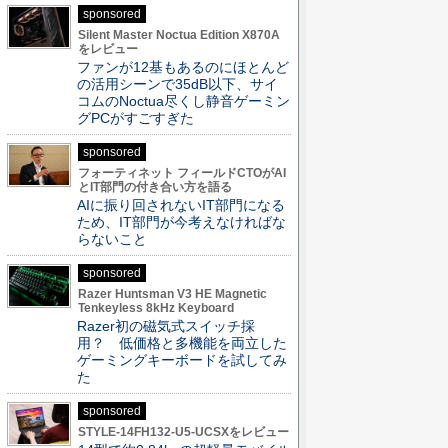
sponsored
Silent Master Noctua Edition X870A
をレビュー
ファンが12基もあるのにほとんど
の活用シーンで35dB以下、サイ
コムのNoctua尽くし静音ゲーミン
グPCがすごすぎた
sponsored
フォーティネット フィールドCTOがAI
とIT部門の付き合い方を語る
AIに振り回されないIT部門になる
ため、IT部門が今考えなければな
らないこと
sponsored
Razer Huntsman V3 HE Magnetic
Tenkeyless 8kHz Keyboard
Razer初の磁気式スイッチ採
用？ 低価格と多機能を両立した
ゲーミングキーボードを試してみ
た
sponsored
STYLE-14FH132-U5-UCSXをレビュー