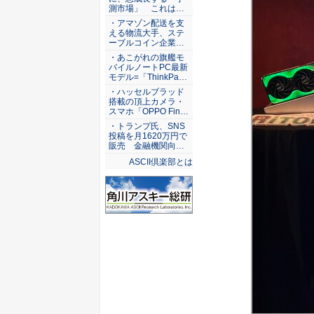
測市場」 これは…
・アマゾン配送を支
える物流大手、ステ
ーブルコイン企業…
・あこがれの旗艦モ
バイルノートPC最新
モデル=「ThinkPa…
・ハッセルブラッド
搭載の頂上カメラ・
スマホ「OPPO Fin…
・トランプ氏、SNS
投稿を月1620万円で
販売 金融機関向…
ASCII倶楽部とは