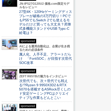
JN-IPS27G120U2 価格.com限定モデ
ルをレビュー
27型4K・120Hzゲーミングディス
プレーが破格の3万円切り！PCで
もPS5でもSwitch 2でも使えるモ
デルだけど買っても大丈夫？昇降
式多機能スタンドやUSB Typc-C
給電は？
sponsored
AIによる運用自動化は、企業が生き残
るための必須条件
属人化、人手不足、アラートだら
け 「FortiSOC」が目指す次世代
SOC改革
sponsored
ZEFT R65YBの魅力をインタビュー
次世代でも、次々世代でも戦え
る!?Ryzen 9 9950X3D2＆RTX
5070を搭載するASRock尽くしの
ド安定ゲーミングPCはクリエイ
ティブな作業もどんとこい
sponsored