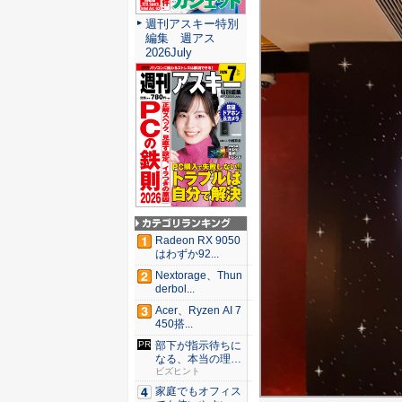
週刊アスキー特別
編集 週アス
2026July
Radeon RX 9050
はわずか92...
Nextorage、Thun
derbol...
Acer、Ryzen AI 7
450搭...
部下が指示待ちに
なる、本当の理
由。23年...
ビズヒント
家庭でもオフィス