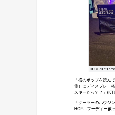
HOF(Hall of 
「横のポップを読んで
側）にディスプレー搭
スキーだって？」(KTU
「クーラーのハウジ
HOF…フーディー被