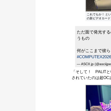
これでもか！ と
の新ビデオカード
ただ面で発光する
うもの
何がここまで彼らを
#COMPUTEX202
— ASCII.jp (@asciijpe
「そして！ PALIT
されていたのは超OC志