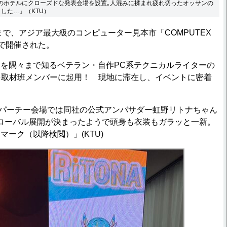
1近くのホテルにクローズドな発表会場を設置｡人混みに揉まれ疲れ切ったオッサンの
した…」（KTU）
まで、アジア最大級のコンピューター見本市「COMPUTEX
台北で開催された。
を隅々まで知るベテラン・自作PC系テクニカルライターの
を取材班メンバーに起用！ 現地に滞在し、イベントに密着
のパーチー会場では同社の公式アンバサダー虹野リトナちゃん
ローバル展開が決まったようで頭身も衣装もガラッと一新。
マーク（以降検閲）」(KTU)