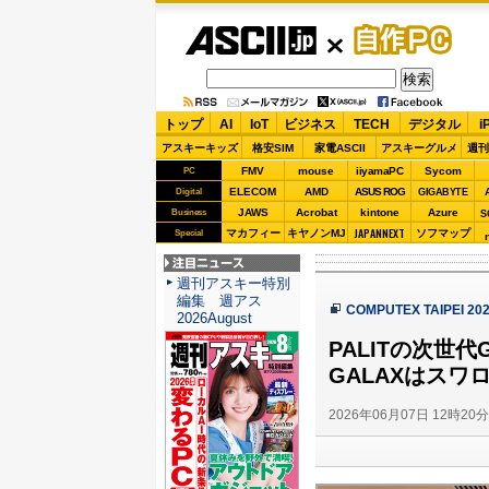
ASCII.jp
自作PC
トップ
AI
IoT
ビジネス
TECH
デジタル
i
アスキーキッズ
格安SIM
家電ASCII
アスキーグルメ
週刊
FMV
mouse
iiyamaPC
Sycom
PC
ELECOM
AMD
ASUS ROG
Digital
GIGABYTE
JAWS
Acrobat
kintone
Azure
Business
S
JAPANNEXT
マカフィー
キヤノンMJ
ソフマップ
Special
注目ニュース
週刊アスキー特別
編集 週アス
COMPUTEX TAIPEI 
2026August
PALITの次世
GALAXはス
2026年06月07日 12時20