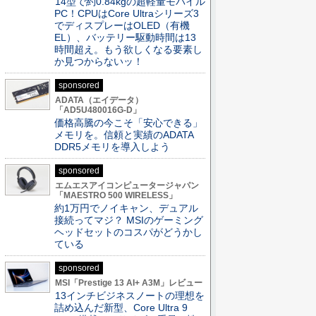
14型で約0.84kgの超軽量モバイル
PC！CPUはCore Ultraシリーズ3
でディスプレーはOLED（有機
EL）、バッテリー駆動時間は13
時間超え。もう欲しくなる要素し
か見つからないッ！
sponsored
ADATA（エイデータ）
「AD5U480016G-D」
価格高騰の今こそ「安心できる」
メモリを。信頼と実績のADATA
DDR5メモリを導入しよう
sponsored
エムエスアイコンピュータージャパン
「MAESTRO 500 WIRELESS」
約1万円でノイキャン、デュアル
接続ってマジ？ MSIのゲーミング
ヘッドセットのコスパがどうかし
ている
sponsored
MSI「Prestige 13 AI+ A3M」レビュー
13インチビジネスノートの理想を
詰め込んだ新型、Core Ultra 9