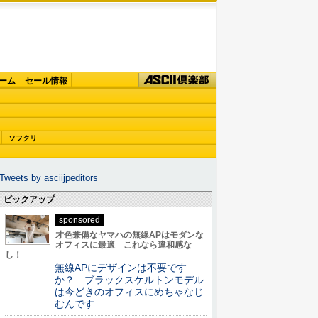
ーム
セール情報
ソフクリ
Tweets by asciijpeditors
ピックアップ
sponsored
才色兼備なヤマハの無線APはモダンな
オフィスに最適 これなら違和感な
し！
無線APにデザインは不要です
か？ ブラックスケルトンモデル
は今どきのオフィスにめちゃなじ
むんです