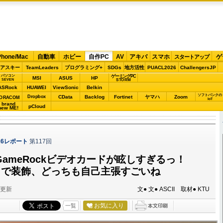
Phone/Mac
自動車
ホビー
自作PC
AV
アキバ
スマホ
ゲ
スタートアップ
アスキー
TeamLeaders
プログラミング+
SDGs
地方活性
PUACL2026
ChallengersJP
パソコン
ゲーミングPC
MSI
ASUS
HP
STORM
SEVEN
ASRock
HUAWEI
ViewSonic
Belkin
ソフトバンクの
Dropbox
CData
Backlog
Fortinet
ヤマハ
Zoom
ORACOM
IoT
brand
pCloud
new ME!
2026レポート
第117回
代GameRockビデオカードが眩しすぎるっ！
ワロで装飾、どっちも自己主張すごいね
分更新
文● 文● ASCII 取材● KTU
お気に入り
一覧