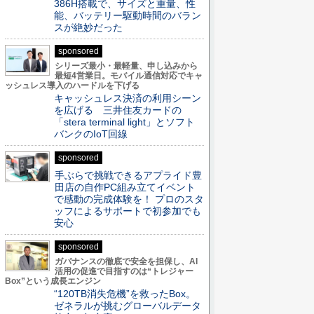
386H搭載で、サイズと重量、性
能、バッテリー駆動時間のバラン
スが絶妙だった
sponsored
シリーズ最小・最軽量、申し込みから
最短4営業日。モバイル通信対応でキャ
ッシュレス導入のハードルを下げる
キャッシュレス決済の利用シーン
を広げる 三井住友カードの
「stera terminal light」とソフト
バンクのIoT回線
sponsored
手ぶらで挑戦できるアプライド豊
田店の自作PC組み立てイベント
で感動の完成体験を！ プロのスタ
ッフによるサポートで初参加でも
安心
sponsored
ガバナンスの徹底で安全を担保し、AI
活用の促進で目指すのは“トレジャー
Box”という成長エンジン
“120TB消失危機”を救ったBox。
ゼネラルが挑むグローバルデータ