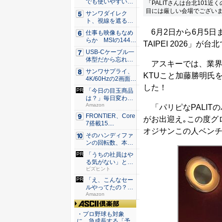
でも使いやすい
「PALITさんは台北10
Syno...
目には厳しい会場でございま
サンワダイレク
ト、視線を遮るフ
ェルト製デ...
6月2日から6月5日
仕事も映像もなめ
らか MSIの144H
TAIPEI 2026」が
z...
USB-Cケーブル一
体型だから忘れな
アスキーでは、業界
い！...
サンワサプライ、
KTUこと加藤勝明氏
4K/60Hzの2画面
出...
した！
「今日の目玉商品
は？」毎日変わる
Amaz...
Amazon
「パリピなPALIT
FRONTIER、Core
がお出迎え｡この度グ
7搭載15....
オジサンこの人ベンチ
そのハンディファ
ンの回転数、本
当？ 20...
「うちの社員はや
る気がない」と嘆
くリーダ...
ビズヒント
「え、こんなセー
ルやってたの？」
80％O...
Amazon
ASCII倶楽部
・プロ野球も対象
に、急成長する「予