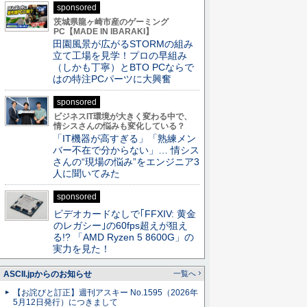
sponsored
茨城県龍ヶ崎市産のゲーミング
PC【MADE IN IBARAKI】
田園風景が広がるSTORMの組み
立て工場を見学！プロの早組み
（しかも丁寧）とBTO PCならで
はの特注PCパーツに大興奮
sponsored
ビジネスIT環境が大きく変わる中で、
情シスさんの悩みも変化している？
「IT機器が高すぎる」「熟練メン
バー不在で分からない」… 情シス
さんの“現場の悩み”をエンジニア3
人に聞いてみた
sponsored
ビデオカードなしで｢FFXIV: 黄金
のレガシー｣の60fps超えが狙え
る!? 「AMD Ryzen 5 8600G」の
実力を見た！
ASCII.jpからのお知らせ
一覧へ
【お詫びと訂正】週刊アスキー No.1595（2026年
5月12日発行）につきまして