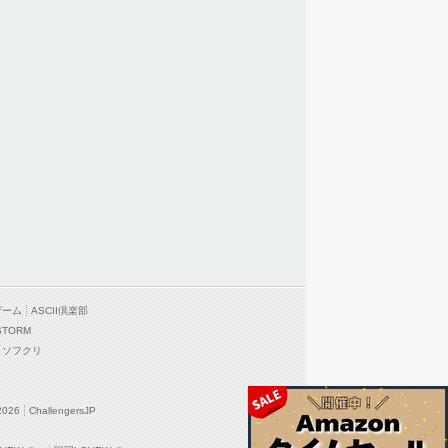
ゲーム
ASCII倶楽部
STORM
ソフクリ
2026
ChallengersJP