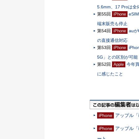
5.6mm、17 Pro
第55回
eS
iPhone
端末販売も停止
第54回
au
iPhone
の直接通信対応
第53回
iP
iPhone
5G」との区別が可能
第52回
今年買
Apple
に感じたこと
アップル「i
iPhone
アップル「
iPhone
ート