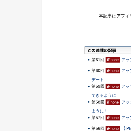
本記事はアフィ
第61回
アッ
iPhone
第60回
アッ
iPhone
デート
第59回
アッ
iPhone
できるように
第58回
アッ
iPhone
ように！
第57回
アップ
iPhone
第56回
【iP
iPhone