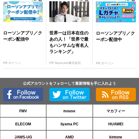
ローソンアプリ／ク
世界一は日本在住の
ローソンアプリ／ク
ーポン配信中
あの人！「世界で最
ーポン配信中
もハンサムな有名人
ランキング」
PR ローソン
PR Skyrocket株式会社
PR ローソン
公式アカウントをフォローして最新情報を手に入れよう
FMV
mouse
マカフィー
ELECOM
iiyama PC
HUAWEI
JAWS-UG
AMD
kintone