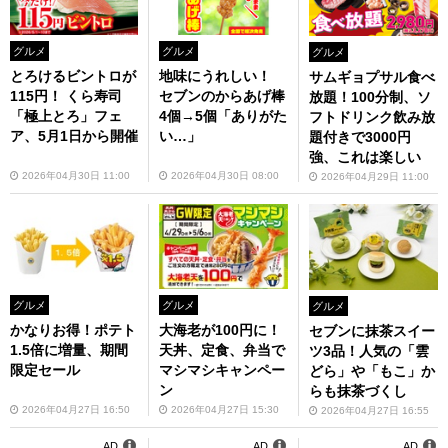
グルメ
グルメ
グルメ
とろけるビントロが
地味にうれしい！
サムギョプサル食べ
115円！ くら寿司
セブンのからあげ棒
放題！100分制、ソ
「極上とろ」フェ
4個→5個「ありがた
フトドリンク飲み放
ア、5月1日から開催
い…」
題付きで3000円
強、これは楽しい
2026年04月30日 11:00
2026年04月30日 08:00
2026年04月29日 11:00
グルメ
グルメ
グルメ
かなりお得！ポテト
大海老が100円に！
セブンに抹茶スイー
1.5倍に増量、期間
天丼、定食、弁当で
ツ3品！人気の「雲
限定セール
マシマシキャンペー
どら」や「もこ」か
ン
らも抹茶づくし
2026年04月27日 16:50
2026年04月27日 15:30
2026年04月27日 16:55
AD
AD
AD