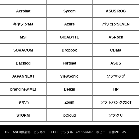
Acrobat
Sycom
ASUS ROG
キヤノンMJ
Azure
パソコンSEVEN
MSI
GIGABYTE
ASRock
SORACOM
Dropbox
CData
Backlog
Fortinet
ASUS
JAPANNEXT
ViewSonic
ソフマップ
brand new ME!
Belkin
HP
ヤマハ
Zoom
ソフトバンクのIoT
STORM
pCloud
ソフクリ
TOP
ASCII倶楽部
ビジネス
TECH
デジタル
iPhone/Mac
ホビー
自作PC
AV