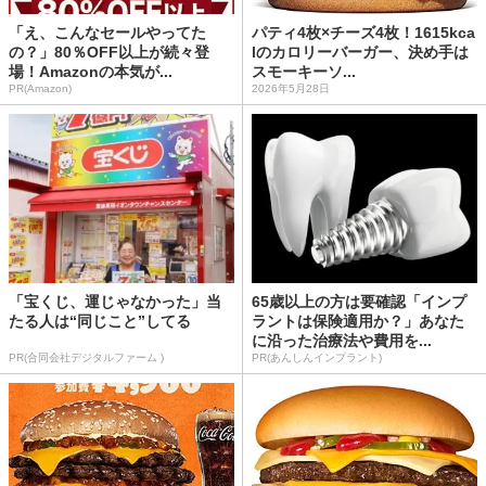
「え、こんなセールやってた
パティ4枚×チーズ4枚！1615kca
の？」80％OFF以上が続々登
lのカロリーバーガー、決め手は
場！Amazonの本気が...
スモーキーソ...
PR(Amazon)
2026年5月28日
「宝くじ、運じゃなかった」当
65歳以上の方は要確認「インプ
たる人は“同じこと”してる
ラントは保険適用か？」あなた
に沿った治療法や費用を...
PR(合同会社デジタルファーム )
PR(あんしんインプラント)