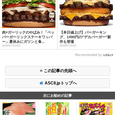
肉×ガーリックのやばみ！「ペッ
【本日値上げ】バーガーキン
パーガーリックステーキワッパ
グ、1490円の"デカバーガー"新
ー」夏休みにガツンと食...
作も登場
2026年7月18日
2026年7月3日
Recommended by
この記事の先頭へ
ASCII.jpトップへ
次にお勧めの記事