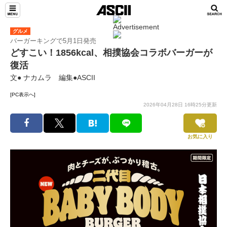
グルメ
バーガーキングで5月1日発売
どすこい！1856kcal、相撲協会コラボバーガーが
復活
文● ナカムラ 編集●ASCII
[PC表示へ]
2026年04月28日 16時25分更新
お気に入り