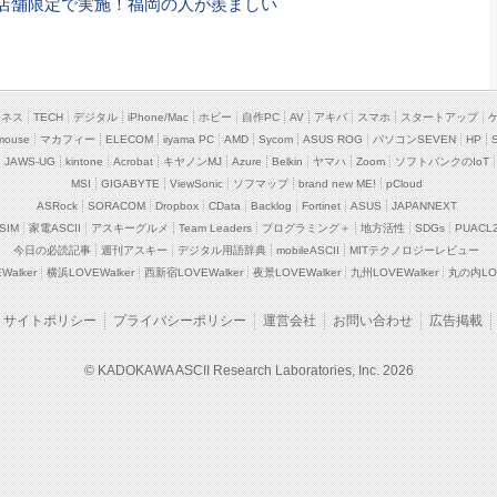
0店舗限定で実施！福岡の人が羨ましい
ジネス
TECH
デジタル
iPhone/Mac
ホビー
自作PC
AV
アキバ
スマホ
スタートアップ
mouse
マカフィー
ELECOM
iiyama PC
AMD
Sycom
ASUS ROG
パソコンSEVEN
HP
JAWS-UG
kintone
Acrobat
キヤノンMJ
Azure
Belkin
ヤマハ
Zoom
ソフトバンクのIoT
MSI
GIGABYTE
ViewSonic
ソフマップ
brand new ME!
pCloud
ASRock
SORACOM
Dropbox
CData
Backlog
Fortinet
ASUS
JAPANNEXT
SIM
家電ASCII
アスキーグルメ
Team Leaders
プログラミング＋
地方活性
SDGs
PUACL
今日の必読記事
週刊アスキー
デジタル用語辞典
mobileASCII
MITテクノロジーレビュー
alker
横浜LOVEWalker
西新宿LOVEWalker
夜景LOVEWalker
九州LOVEWalker
丸の内LOV
サイトポリシー
プライバシーポリシー
運営会社
お問い合わせ
広告掲載
© KADOKAWA ASCII Research Laboratories, Inc. 2026