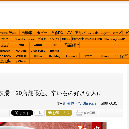
Phone/Mac
自動車
ホビー
自作PC
AV
アキバ
スマホ
ゲ
スタートアップ
アスキー
TeamLeaders
プログラミング+
SDGs
地方活性
PUACL2026
ChallengersJP
パソコン
ゲーミングPC
MSI
ASUS
HP
STORM
SEVEN
ASRock
HUAWEI
ViewSonic
Belkin
ソフトバンクの
Dropbox
CData
Backlog
Fortinet
ヤマハ
Zoom
ORACOM
IoT
brand
pCloud
new ME!
辣湯 20店舗限定、辛いもの好きな人に
文●
新海 優（Yu Shinkai）
編集●ASCII
お気に入り
一覧