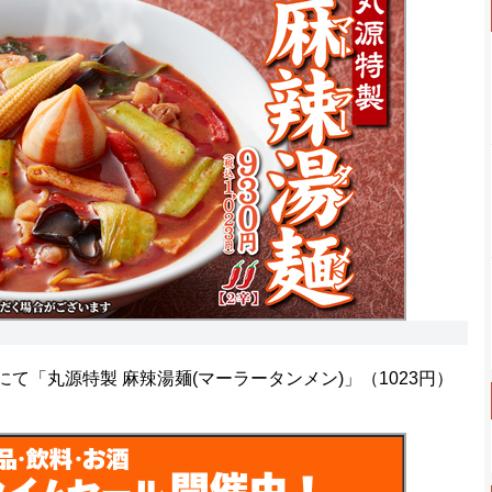
て「丸源特製 麻辣湯麺(マーラータンメン)」（1023円）