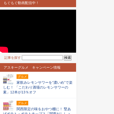
もぐもぐ動画配信中！
記事を探す
アスキーグルメ キャンペーン情報
グルメ
家飲みレモンサワーを“濃いめ”で楽
しむ！ 「こだわり酒場のレモンサワーの
素」12本が13％オフ
グルメ
関西限定の味をおやつ棚に！ 堅あ
げポテト・ポテトチップス「関西だししょ