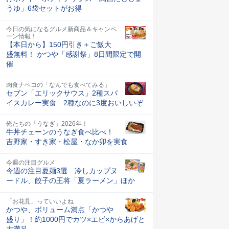
うゆ」6袋セットがお得
今日の気になるグルメ新商品＆キャンペ
ーン情報！
【本日から】150円引き＋ご飯大
盛無料！ かつや「感謝祭」8日間限定で開
催
肉食ナベコの「なんでも食べてみる」
セブン「エリックサウス」2種スパ
イスカレー実食 2種なのに3度おいしいぞ
俺たちの「うなぎ」2026年！
牛丼チェーンのうなぎ食べ比べ！
吉野家・すき家・松屋・なか卯を実食
今週の注目グルメ
今週の注目夏麺3選 冷しカップヌ
ードル、餃子の王将「夏ラーメン」ほか
「お花見」っていいよね
かつや、ボリューム満点「かつや
盛り」！約1000円でカツ×エビ×からあげと
大満足