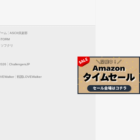
ゲーム
ASCII倶楽部
STORM
ソフクリ
2026
ChallengersJP
EWalker
戦国LOVEWalker