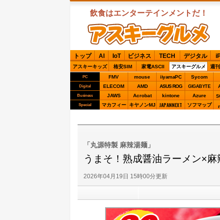
飲食はエンターテインメントだ！
ASCIIグルメ
トップ
AI
IoT
ビジネス
TECH
デジタル
i
アスキーキッズ
格安SIM
家電ASCII
アスキーグルメ
週刊
FMV
mouse
iiyamaPC
Sycom
PC
ELECOM
AMD
ASUS ROG
Digital
GIGABYTE
JAWS
Acrobat
kintone
Azure
Business
S
JAPANNEXT
マカフィー
キヤノンMJ
ソフマップ
Special
「丸源特製 麻辣湯麺」
うまそ！熟成醤油ラーメン×麻
2026年04月19日 15時00分更新