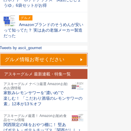
うゆ」6袋セットがお得
グルメ
Amazonブランドのそうめんが安い
って知ってた？ 実はあの老舗メーカー製造
だった
Tweets by ascii_gourmet
グルメ情報お寄せください
アスキーグルメ 最新連載・特集一覧
アスキーグルメ ナベコ厳選 Amazonお勧
めお酒情報
家飲みレモンサワーを“濃いめ”で
楽しむ！ 「こだわり酒場のレモンサワーの
素」12本が13％オフ
アスキーグルメ厳選！ Amazonお勧め食
品セール情報
関西限定の味をおやつ棚に！ 堅あ
げポテト・ポテトチップス「関西だししょ