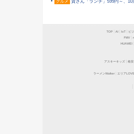
資さん「ランチ」599円～、1
グルメ
TOP
AI
IoT
ビ
FMV
HUAWEI
アスキーキッズ
格安
ラーメンWalker
エリアLOVEW