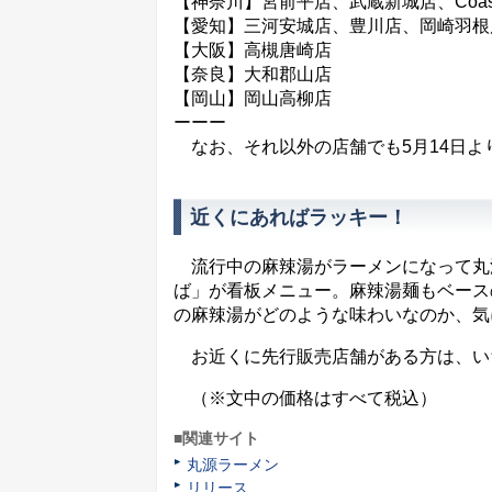
【神奈川】宮前平店、武蔵新城店、Coaska Ba
【愛知】三河安城店、豊川店、岡崎羽根
【大阪】高槻唐崎店
【奈良】大和郡山店
【岡山】岡山高柳店
ーーー
なお、それ以外の店舗でも5月14日よ
近くにあればラッキー！
流行中の麻辣湯がラーメンになって丸源
ば」が看板メニュー。麻辣湯麺もベース
の麻辣湯がどのような味わいなのか、気
お近くに先行販売店舗がある方は、い
（※文中の価格はすべて税込）
■関連サイト
丸源ラーメン
リリース