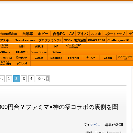
Phone/Mac
自動車
ホビー
自作PC
AV
アキバ
スマホ
ゲ
スタートアップ
アスキー
TeamLeaders
プログラミング+
SDGs
地方活性
PUACL2026
ChallengersJP
パソコン
ゲーミングPC
MSI
ASUS
HP
STORM
SEVEN
ASRock
HUAWEI
ViewSonic
Belkin
ソフトバンクの
Dropbox
CData
Backlog
Fortinet
ヤマハ
Zoom
ORACOM
IoT
brand
pCloud
new ME!
へ
1
2
3
4
次へ
000円台？ファミマ×神の雫コラボの裏側を聞
文●
ナベコ
編集●ASCII