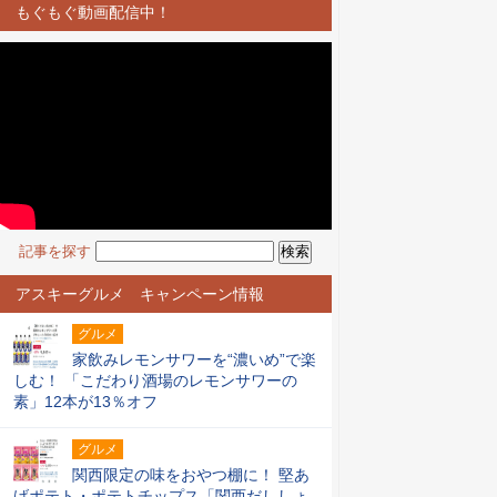
もぐもぐ動画配信中！
記事を探す
アスキーグルメ キャンペーン情報
グルメ
家飲みレモンサワーを“濃いめ”で楽
しむ！ 「こだわり酒場のレモンサワーの
素」12本が13％オフ
グルメ
関西限定の味をおやつ棚に！ 堅あ
げポテト・ポテトチップス「関西だししょ