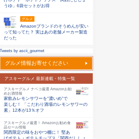
うゆ」6袋セットがお得
グルメ
Amazonブランドのそうめんが安い
って知ってた？ 実はあの老舗メーカー製造
だった
Tweets by ascii_gourmet
グルメ情報お寄せください
アスキーグルメ 最新連載・特集一覧
アスキーグルメ ナベコ厳選 Amazonお勧
めお酒情報
家飲みレモンサワーを“濃いめ”で
楽しむ！ 「こだわり酒場のレモンサワーの
素」12本が13％オフ
アスキーグルメ厳選！ Amazonお勧め食
品セール情報
関西限定の味をおやつ棚に！ 堅あ
げポテト・ポテトチップス「関西だししょ