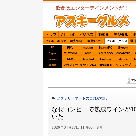
飲食はエンターテインメントだ！
ASCIIグルメ
トップ
AI
IoT
ビジネス
TECH
デジタル
i
アスキーキッズ
格安SIM
家電ASCII
アスキーグルメ
週刊
FMV
mouse
iiyamaPC
Sycom
PC
ELECOM
AMD
ASUS ROG
Digital
GIGABYTE
JAWS
Acrobat
kintone
Azure
Business
S
JAPANNEXT
マカフィー
キヤノンMJ
ソフマップ
Special
前
ファミリーマートのこれが推し
なぜコンビニで熟成ワインが1
いた
2026年04月27日 11時00分更新