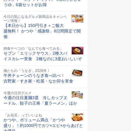
うゆ」6袋セットがお得
今日の気になるグルメ新商品＆キャンペ
ーン情報！
【本日から】150円引き＋ご飯大
盛無料！ かつや「感謝祭」8日間限定で開
催
肉食ナベコの「なんでも食べてみる」
セブン「エリックサウス」2種スパ
イスカレー実食 2種なのに3度おいしいぞ
俺たちの「うなぎ」2026年！
牛丼チェーンのうなぎ食べ比べ！
吉野家・すき家・松屋・なか卯を実食
今週の注目グルメ
今週の注目夏麺3選 冷しカップヌ
ードル、餃子の王将「夏ラーメン」ほか
「お花見」っていいよね
かつや、ボリューム満点「かつや
盛り」！約1000円でカツ×エビ×からあげと
大満足