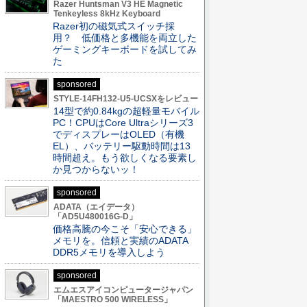
Razer Huntsman V3 HE Magnetic
Tenkeyless 8kHz Keyboard
Razer初の磁気式スイッチ採
用？ 低価格と多機能を両立した
ゲーミングキーボードを試してみ
た
sponsored
STYLE-14FH132-U5-UCSXをレビュー
14型で約0.84kgの超軽量モバイル
PC！CPUはCore Ultraシリーズ3
でディスプレーはOLED（有機
EL）、バッテリー駆動時間は13
時間超え。もう欲しくなる要素し
か見つからないッ！
sponsored
ADATA（エイデータ）
「AD5U480016G-D」
価格高騰の今こそ「安心できる」
メモリを。信頼と実績のADATA
DDR5メモリを導入しよう
sponsored
エムエスアイコンピュータージャパン
「MAESTRO 500 WIRELESS」