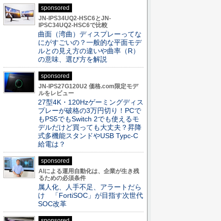
sponsored
JN-IPS34UQ2-HSC6とJN-
IPSC34UQ2-HSC6で比較
曲面（湾曲）ディスプレーってな
にがすごいの？一般的な平面モデ
ルとの見え方の違いや曲率（R）
の意味、選び方を解説
sponsored
JN-IPS27G120U2 価格.com限定モデ
ルをレビュー
27型4K・120Hzゲーミングディス
プレーが破格の3万円切り！PCで
もPS5でもSwitch 2でも使えるモ
デルだけど買っても大丈夫？昇降
式多機能スタンドやUSB Typc-C
給電は？
sponsored
AIによる運用自動化は、企業が生き残
るための必須条件
属人化、人手不足、アラートだら
け 「FortiSOC」が目指す次世代
SOC改革
sponsored