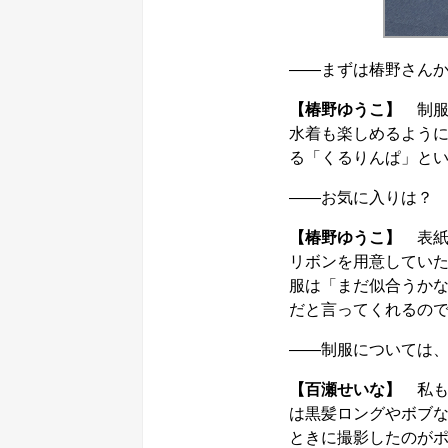
――まずは椿野さん
【椿野ゆうこ】
制服
水着も楽しめるよう
る「くるりんぱ」と
――お気に入りは？
【椿野ゆうこ】
表紙
リボンを用意していた
服は「まだ似合うか
だと言ってくれるの
――制服については
【百瀬せいな】
私も「
は黒髪ロングやボブ
ときに撮影したのが