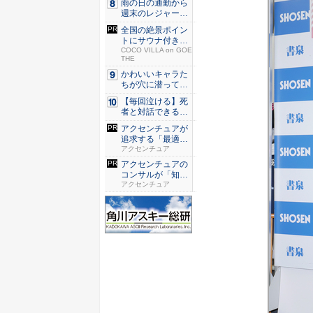
雨の日の通勤から
週末のレジャーま
で快適！...
全国の絶景ポイン
トにサウナ付きの
シェア別...
COCO VILLA on GOE
THE
かわいいキャラた
ちが穴に潜ってひ
どい目に...
【毎回泣ける】死
者と対話できる送
り人の成...
アクセンチュアが
追求する「最適な
ユーザー...
アクセンチュア
アクセンチュアの
コンサルが「知識
やスキル...
アクセンチュア