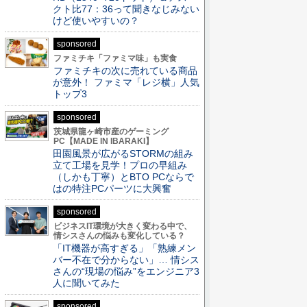
クト比77：36って聞きなじみない
けど使いやすいの？
sponsored
ファミチキ「ファミマ味」も実食
ファミチキの次に売れている商品
が意外！ ファミマ「レジ横」人気
トップ3
sponsored
茨城県龍ヶ崎市産のゲーミング
PC【MADE IN IBARAKI】
田園風景が広がるSTORMの組み
立て工場を見学！プロの早組み
（しかも丁寧）とBTO PCならで
はの特注PCパーツに大興奮
sponsored
ビジネスIT環境が大きく変わる中で、
情シスさんの悩みも変化している？
「IT機器が高すぎる」「熟練メン
バー不在で分からない」… 情シス
さんの“現場の悩み”をエンジニア3
人に聞いてみた
sponsored