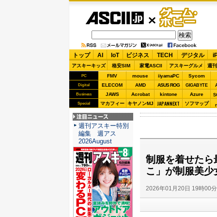
ASCII.jp
ゲーム・
ホビー
トップ
AI
IoT
ビジネス
TECH
デジタル
i
アスキーキッズ
格安SIM
家電ASCII
アスキーグルメ
週刊
FMV
mouse
iiyamaPC
Sycom
PC
ELECOM
AMD
ASUS ROG
Digital
GIGABYTE
JAWS
Acrobat
kintone
Azure
Business
S
JAPANNEXT
マカフィー
キヤノンMJ
ソフマップ
Special
注目ニュース
週刊アスキー特別
編集 週アス
2026August
制服を着せたら
こ」が制服美少
2026年01月20日 19時00