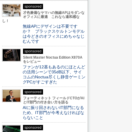
sponsored
才色兼備なヤマハの無線APはモダンな
オフィスに最適 これなら違和感な
し！
無線APにデザインは不要です
か？ ブラックスケルトンモデル
は今どきのオフィスにめちゃなじ
むんです
sponsored
Silent Master Noctua Edition X870A
をレビュー
ファンが12基もあるのにほとんど
の活用シーンで35dB以下、サイ
コムのNoctua尽くし静音ゲーミン
グPCがすごすぎた
sponsored
フォーティネット フィールドCTOがAI
とIT部門の付き合い方を語る
AIに振り回されないIT部門になる
ため、IT部門が今考えなければな
らないこと
sponsored