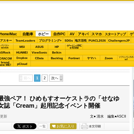
Phone/Mac
自動車
ホビー
自作PC
AV
アキバ
スマホ
ゲ
スタートアップ
アスキー
TeamLeaders
プログラミング+
SDGs
地方活性
PUACL2026
ChallengersJP
パソコン
ゲーミングPC
MSI
ASUS
HP
STORM
SEVEN
ASRock
HUAWEI
ViewSonic
Belkin
ソフトバンクの
Dropbox
CData
Backlog
Fortinet
ヤマハ
Zoom
ORACOM
IoT
brand
pCloud
new ME!
前へ
1
2
次へ
最強ペア！ ひめもすオーケストラの「せなゆ
女誌「Cream」起用記念イベント開催
分更新
文● 清水 編集●ASCII
お気に入り
一覧