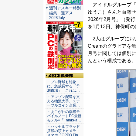
アイドルグループ「
週刊アスキー特別
ゆうこ）さんと百瀬せ
編集 週アス
2026July
2026年2月号」（発
を1月13日、神保町
2人はグループにお
Creamのグラビア
月号に関しては個別
んという構成である
ASCII倶楽部
・プロ野球も対象
に、急成長する「予
測市場」 これは…
・アマゾン配送を支
える物流大手、ステ
ーブルコイン企業…
・あこがれの旗艦モ
バイルノートPC最新
モデル=「ThinkPa…
・ハッセルブラッド
搭載の頂上カメラ・
スマホ「OPPO Fin…