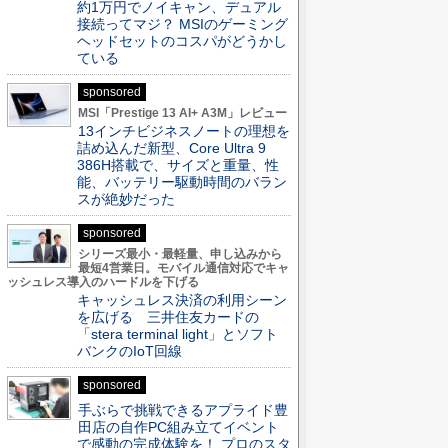
約1万円でノイキャン、デュアル
接続ってマジ？ MSIのゲーミング
ヘッドセットのコスパがどうかし
ている
sponsored
MSI「Prestige 13 AI+ A3M」レビュー
13インチビジネスノートの理想を
詰め込んだ新型、Core Ultra 9
386H搭載で、サイズと重量、性
能、バッテリー駆動時間のバラン
スが絶妙だった
sponsored
シリーズ最小・最軽量、申し込みから
最短4営業日。モバイル通信対応でキャ
ッシュレス導入のハードルを下げる
キャッシュレス決済の利用シーン
を広げる 三井住友カードの
「stera terminal light」とソフト
バンクのIoT回線
sponsored
手ぶらで挑戦できるアプライド豊
田店の自作PC組み立てイベント
で感動の完成体験を！ プロのスタ