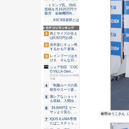
・トランプ氏、SNS
投稿を月1620万円で
販売 金融機関向…
ASCII倶楽部とは
色とサイズが合え
ば8,922円お得！
メ...
浴衣姿にキュン死
するかも!? 新海ま
きが...
レインブーツは大
げさ、そんな日
に！ ミズ...
シェア別荘「COC
O VILLA Own...
COCO VILLA on GOE
THE
「制服ルーズの高
校生やスーツ姿の
OLを演...
激レアなショット
も収録。入間ゆい
が34周...
【9,800円】ビー
サンより安心、ス
椿野ゆうこさん（
ニー...
IQOS ILUMA専用
たばこスティッ
ク...