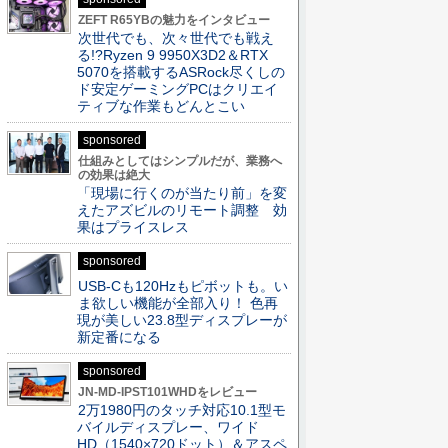
ZEFT R65YBの魅力をインタビュー
次世代でも、次々世代でも戦え
る!?Ryzen 9 9950X3D2＆RTX
5070を搭載するASRock尽くしの
ド安定ゲーミングPCはクリエイ
ティブな作業もどんとこい
sponsored
仕組みとしてはシンプルだが、業務へ
の効果は絶大
「現場に行くのが当たり前」を変
えたアズビルのリモート調整 効
果はプライスレス
sponsored
USB-Cも120Hzもピボットも。い
ま欲しい機能が全部入り！ 色再
現が美しい23.8型ディスプレーが
新定番になる
sponsored
JN-MD-IPST101WHDをレビュー
2万1980円のタッチ対応10.1型モ
バイルディスプレー、ワイド
HD（1540×720ドット）＆アスペ