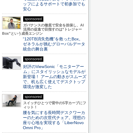
ッフによるサポートで初参加でも
安心
sponsored
ガバナンスの徹底で安全を担保し、AI
活用の促進で目指すのは“トレジャー
Box”という成長エンジン
“120TB消失危機”を救ったBox。
ゼネラルが挑むグローバルデータ
統合の舞台裏
sponsored
好評のViewSonic「モニターアー
ム」にスタイリッシュなモデルが
新登場！ アームの動きがスムーズ
で、机も広く使えてデスクトップ
環境が激変した
sponsored
スイッチひとつで背中のS字カーブにフ
ィット！
腰を気にする長時間デスクワーカ
ーのための次世代チェア。理想の
座り心地を実現する「LiberNovo
Omni Pro」