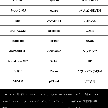
Acrobat
Sycom
ASUS ROG
キヤノンMJ
Azure
パソコンSEVEN
MSI
GIGABYTE
ASRock
SORACOM
Dropbox
CData
Backlog
Fortinet
ASUS
JAPANNEXT
ViewSonic
ソフマップ
brand new ME!
Belkin
HP
ヤマハ
Zoom
ソフトバンクのIoT
STORM
pCloud
ソフクリ
TOP
ASCII倶楽部
ビジネス
TECH
デジタル
iPhone/Mac
ホビー
自作PC
AV
アキバ
スマホ
スタートアップ
プログラミング+
ゲーム
格安SIM
倶楽部情報局