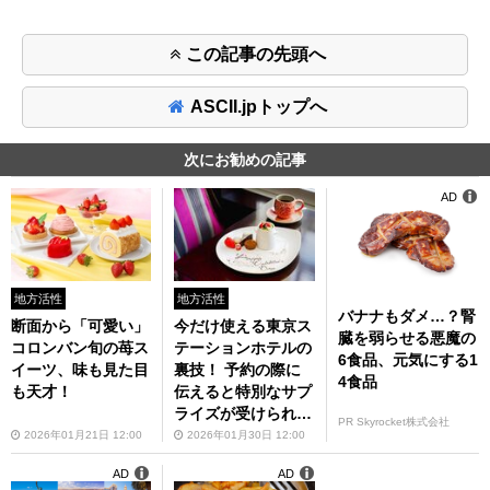
この記事の先頭へ
ASCII.jpトップへ
次にお勧めの記事
AD
地方活性
地方活性
バナナもダメ…？腎
断面から「可愛い」
今だけ使える東京ス
臓を弱らせる悪魔の
コロンバン旬の苺ス
テーションホテルの
6食品、元気にする1
イーツ、味も見た目
裏技！ 予約の際に
4食品
も天才！
伝えると特別なサプ
ライズが受けられる
PR Skyrocket株式会社
「秘密の言葉」と
2026年01月21日 12:00
2026年01月30日 12:00
は？
AD
AD