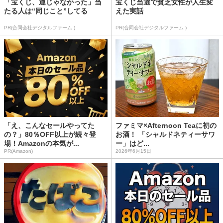
「宝くじ、運じゃなかった」当
宝くじ当選で貧乏女性が人生変
たる人は“同じこと”してる
えた実話
PR(合同会社デジタルファーム )
PR(合同会社デジタルファーム )
「え、こんなセールやってた
ファミマ×Afternoon Teaに初の
の？」80％OFF以上が続々登
お酒！ 「シャルドネティーサワ
場！Amazonの本気が...
ー」はど...
PR(Amazon)
2026年6月15日