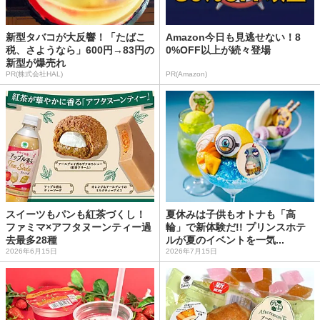
新型タバコが大反響！「たばこ
Amazon今日も見逃せない！8
税、さようなら」600円→83円の
0%OFF以上が続々登場
新型が爆売れ
PR(株式会社HAL)
PR(Amazon)
スイーツもパンも紅茶づくし！
夏休みは子供もオトナも「高
ファミマ×アフタヌーンティー過
輪」で新体験だ!! プリンスホテ
去最多28種
ルが夏のイベントを一気...
2026年6月15日
2026年7月15日