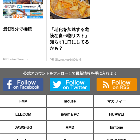
最短5分で接続
「老化を加速する危
険な食べ物リスト」
知らずに口にしてる
かも？
PR LotusFlare Inc
PR Skyrocket株式会社
公式アカウントをフォローして最新情報を手に入れよう
FMV
mouse
マカフィー
ELECOM
iiyama PC
HUAWEI
JAWS-UG
AMD
kintone