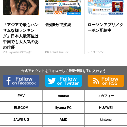
「アジアで最もハン
最短5分で接続
ローソンアプリ／ク
サムな顔ランキン
ーポン配信中
グ」日本人最高位は
中国でも大人気のあ
の俳優
PR Skyrocket株式会社
PR LotusFlare Inc
PR ローソン
公式アカウントをフォローして最新情報を手に入れよう
FMV
mouse
マカフィー
ELECOM
iiyama PC
HUAWEI
JAWS-UG
AMD
kintone