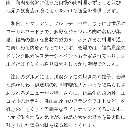
肉、鶏肉を贅沢に使った自慢の肉料理がずらりと並び、
地元の飲食店が腕によりをかけた逸品を提供します。
和食、イタリアン、フレンチ、中華、さらには世界の
ローカルフードまで、多彩なジャンルの肉の名店が集
結。福島の豊かな食材の魅力を、さまざまな料理を通し
て楽しめる内容となっています。会場では、福島県産の
ドリンク販売やステージイベントも予定されており、グ
ルメだけでなくお祭り気分もしっかり満喫できます。
注目のグルメには、川俣シャモの焼き鳥や餃子、会津
地鶏かしわ、伊達鶏のゆず味噌焼きといった福島らしさ
あふれるメニューが登場。さらに、福島牛の焼肉丼、エ
ゴマ豚の豚テキ、麓山高原豚のフランクフルトなど、肉
好きの心をくすぐる豪華なラインナップがそろいます。
地元で愛される人気店が、福島の素材の良さを最大限に
引き出した渾身の味を振る舞ってくれます。