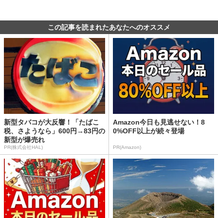
この記事を読まれたあなたへのオススメ
新型タバコが大反響！「たばこ
Amazon今日も見逃せない！8
税、さようなら」600円→83円の
0%OFF以上が続々登場
新型が爆売れ
PR(株式会社HAL)
PR(Amazon)