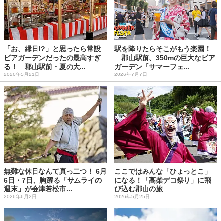
「お、縁日!?」と思ったら常設
駅を降りたらそこがもう楽園！
ビアガーデンだったの最高すぎ
郡山駅前、350mの巨大なビア
る！ 郡山駅前・夏の大...
ガーデン「サマーフェ...
2026年5月21日
2026年7月7日
無難な休日なんて真っ二つ！ 6月
ここではみんな「ひょっとこ」
6日・7日、胸躍る「サムライの
になる！「高柴デコ祭り」に飛
週末」が会津若松市...
び込む郡山の旅
2026年6月2日
2026年5月25日