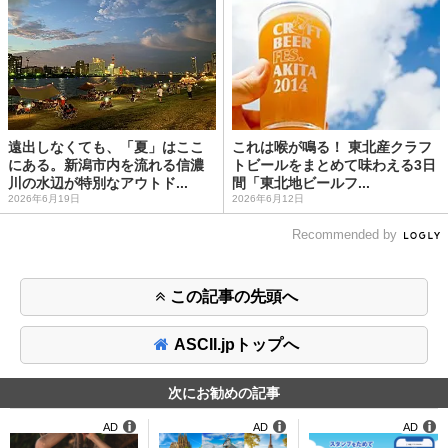
遠出しなくても、「夏」はここ
これは喉が鳴る！ 東北産クラフ
にある。新潟市内を流れる信濃
トビールをまとめて味わえる3日
川の水辺が特別なアウトド...
間「東北地ビールフ...
2026年6月19日
2026年6月12日
Recommended by
この記事の先頭へ
ASCII.jpトップへ
次にお勧めの記事
AD
AD
AD