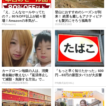
「え、こんなセールやってた
登山におすすめのシーズンが到
の？」80％OFF以上が続々登
来！ 絶景も癒しもアクティビテ
場！Amazonの本気が...
ィも贅沢にそろう福島市
PR(Amazon)
2026年5月19日
カードローン地獄の人は、消費
「もっと早く知りたかった」600
者金融が教えない『返済停止し
円→83円の新型タバコが大反響
て減額・免除する方法』で...
PR(渋谷法務総合事務所)
PR(株式会社HAL)