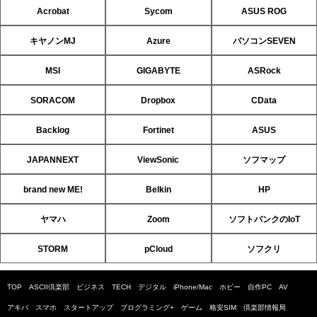
Acrobat
Sycom
ASUS ROG
キヤノンMJ
Azure
パソコンSEVEN
MSI
GIGABYTE
ASRock
SORACOM
Dropbox
CData
Backlog
Fortinet
ASUS
JAPANNEXT
ViewSonic
ソフマップ
brand new ME!
Belkin
HP
ヤマハ
Zoom
ソフトバンクのIoT
STORM
pCloud
ソフクリ
TOP
ASCII倶楽部
ビジネス
TECH
デジタル
iPhone/Mac
ホビー
自作PC
AV
アキバ
スマホ
スタートアップ
プログラミング+
ゲーム
格安SIM
倶楽部情報局