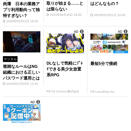
取りが始まる……と
はどんなもの？
肉薄 日本の業務ア
は限らない
プリ利用動向って独
2025年06月30日 18:00
特すぎない？
2025年05月01日 16:00
2026年05月01日 18:00
AD
AD
デジタル
DLなしで気軽にﾌﾟﾚ
最短5分で接続
複雑なルールはNG
ｲできる美少女放置
組織における正しい
系RPG
パスワード運用とは
2024年01月05日 13:30
PR C4 Connect株式会社
PR LotusFlare Inc
AD