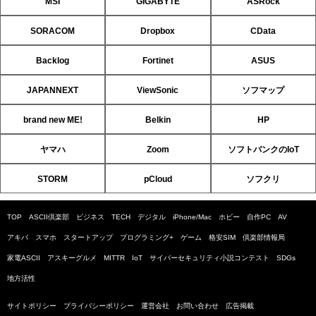
MSI
GIGABYTE
ASRock
SORACOM
Dropbox
CData
Backlog
Fortinet
ASUS
JAPANNEXT
ViewSonic
ソフマップ
brand new ME!
Belkin
HP
ヤマハ
Zoom
ソフトバンクのIoT
STORM
pCloud
ソフクリ
TOP
ASCII倶楽部
ビジネス
TECH
デジタル
iPhone/Mac
ホビー
自作PC
AV
アキバ
スマホ
スタートアップ
プログラミング+
ゲーム
格安SIM
倶楽部情報局
家電ASCII
アスキーグルメ
MITTR
IoT
サイバーセキュリティ小説コンテスト
SDGs
地方活性
サイトポリシー
プライバシーポリシー
運営会社
お問い合わせ
広告掲載