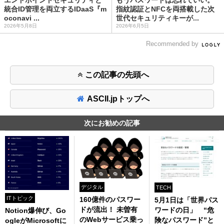
エンドポイントセキュリティと
もうパスワードは忘れていい。
統合ID管理を両立するIDaaS『m
指紋認証とNFCを両搭載した次
oconavi ...
世代セキュリティキーが...
2026年5月8日
2026年6月5日
Recommended by
この記事の先頭へ
ASCII.jpトップへ
次にお勧めの記事
デジタル
TECH
ITトピック
160億件のパスワー
5月1日は「世界パス
ドが流出！ 未曽有
ワードの日」 “危
Notion爆伸び、Go
のWebサービス乗っ
険なパスワード”と
ogleがMicrosoftに