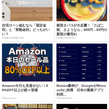
住宅ローン組むなら「固定金
新型タバコが大反響！「たばこ
利」と「変動金利」どっちがい
税、さようなら」600円→83円の
い？
新型が爆売れ
PR(東京証券取引所)
PR(株式会社HAL)
Amazon今日も見逃せない！8
Notion爆伸び、GoogleがMicro
0%OFF以上が続々登場
softに肉薄 日本の業務アプリ
利用...
PR(Amazon)
2026年5月1日