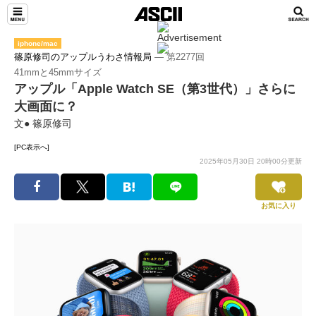
iphone/mac
篠原修司のアップルうわさ情報局
― 第2277回
41mmと45mmサイズ
アップル「Apple Watch SE（第3世代）」さらに
大画面に？
文● 篠原修司
[PC表示へ]
2025年05月30日 20時00分更新
お気に入り