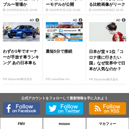
ブルー登場か
ーモデルが公開
る比較画像がリーク
2025年05月21日 20:00
2025年05月13日 20:00
2025年04月08日 20:00
AD
AD
AD
わずか1年でオーナ
最短5分で接続
日本が堂々1位「コ
ーが手放す車ランキ
ロナ後に行きたい
ング あの日本車も
国」なぜ世界中で日
本が人気なのか？
PR Skyrocket株式会社
PR LotusFlare Inc
PR Skyrocket株式会社
公式アカウントをフォローして最新情報を手に入れよう
FMV
mouse
マカフィー