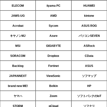
ELECOM
iiyama PC
HUAWEI
JAWS-UG
AMD
kintone
Acrobat
Sycom
ASUS ROG
キヤノンMJ
Azure
パソコンSEVEN
MSI
GIGABYTE
ASRock
SORACOM
Dropbox
CData
Backlog
Fortinet
ASUS
JAPANNEXT
ViewSonic
ソフマップ
brand new ME!
Belkin
HP
ヤマハ
Zoom
ソフトバンクのIoT
STORM
pCloud
ソフクリ