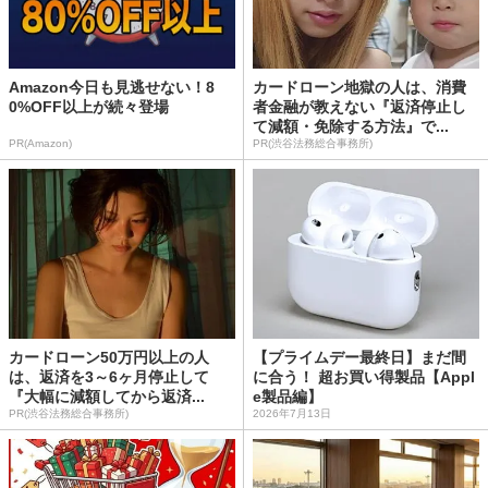
Amazon今日も見逃せない！8
カードローン地獄の人は、消費
0%OFF以上が続々登場
者金融が教えない『返済停止し
て減額・免除する方法』で...
PR(Amazon)
PR(渋谷法務総合事務所)
カードローン50万円以上の人
【プライムデー最終日】まだ間
は、返済を3～6ヶ月停止して
に合う！ 超お買い得製品【Appl
『大幅に減額してから返済...
e製品編】
PR(渋谷法務総合事務所)
2026年7月13日