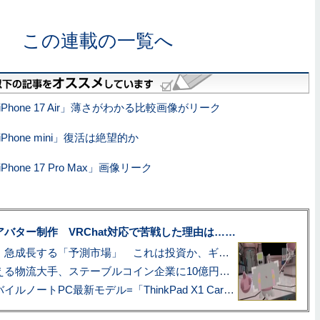
この連載の一覧へ
Phone 17 Air」薄さがわかる比較画像がリーク
Phone mini」復活は絶望的か
hone 17 Pro Max」画像リーク
uberアバター制作 VRChat対応で苦戦した理由は……
プロ野球も対象に、急成長する「予測市場」 これは投資か、ギャンブルか
アマゾン配送を支える物流大手、ステーブルコイン企業に10億円投資のワケ
あこがれの旗艦モバイルノートPC最新モデル=「ThinkPad X1 Carbon Gen 14 Aura Edition」実機レビュー