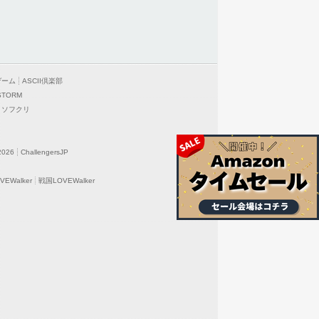
ゲーム
ASCII倶楽部
STORM
ソフクリ
2026
ChallengersJP
EWalker
戦国LOVEWalker