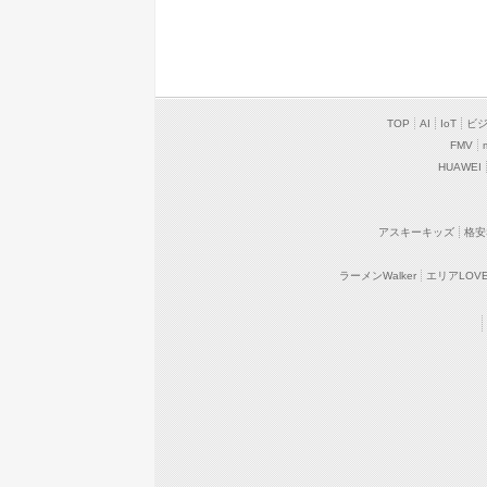
TOP
AI
IoT
ビ
FMV
HUAWEI
アスキーキッズ
格安
ラーメンWalker
エリアLOVEW