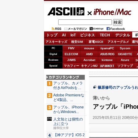
ASCII.jp
iPhone/Mac
トップ
AI
IoT
ビジネス
TECH
デジタル
i
アスキーキッズ
格安SIM
家電ASCII
アスキーグルメ
週刊
FMV
mouse
iiyamaPC
Sycom
PC
ELECOM
AMD
ASUS ROG
Digital
GIGABYTE
JAWS
Acrobat
kintone
Azure
Business
S
JAPANNEXT
マカフィー
キヤノンMJ
ソフマップ
Special
アップル、カメラ
篠原修司のアップルう
付きAirPodsを年
内...
Adobe Premiereな
薄いから
ど4製品、...
アップル「iPho
アップル、iPhone
からWindows...
2025年05月11日 20時00
人文知とは個性の
上に立つ
國學院大學
【神アプデ】iOS 2