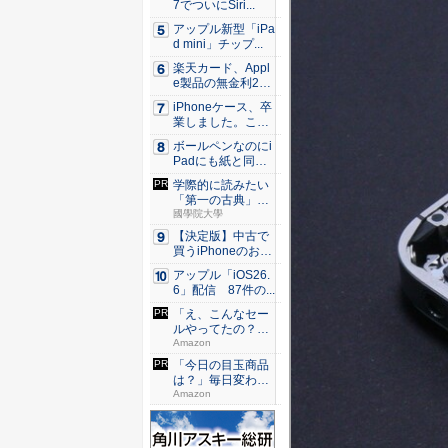
7でついにSiri...
アップル新型「iPa
d mini」チップ...
楽天カード、Appl
e製品の無金利24
回...
iPhoneケース、卒
業しました。これ
か...
ボールペンなのにi
Padにも紙と同じ
滑ら...
学際的に読みたい
「第一の古典」日
本書紀
國學院大學
【決定版】中古で
買うiPhoneのおす
す...
アップル「iOS26.
6」配信 87件の...
「え、こんなセー
ルやってたの？」
80％O...
Amazon
「今日の目玉商品
は？」毎日変わる
Amaz...
Amazon