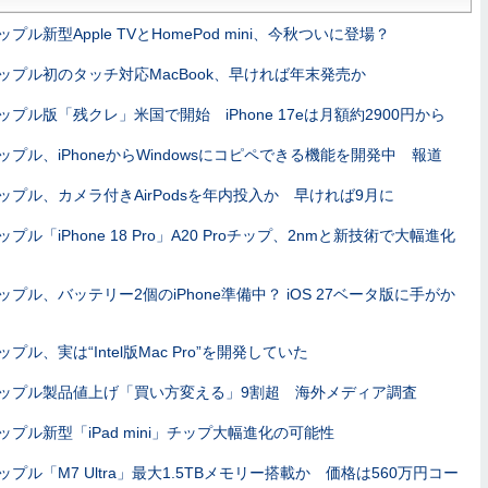
ップル新型Apple TVとHomePod mini、今秋ついに登場？
ップル初のタッチ対応MacBook、早ければ年末発売か
ップル版「残クレ」米国で開始 iPhone 17eは月額約2900円から
ップル、iPhoneからWindowsにコピペできる機能を開発中 報道
ップル、カメラ付きAirPodsを年内投入か 早ければ9月に
ップル「iPhone 18 Pro」A20 Proチップ、2nmと新技術で大幅進化
ップル、バッテリー2個のiPhone準備中？ iOS 27ベータ版に手がか
ップル、実は“Intel版Mac Pro”を開発していた
ップル製品値上げ「買い方変える」9割超 海外メディア調査
ップル新型「iPad mini」チップ大幅進化の可能性
ップル「M7 Ultra」最大1.5TBメモリー搭載か 価格は560万円コー