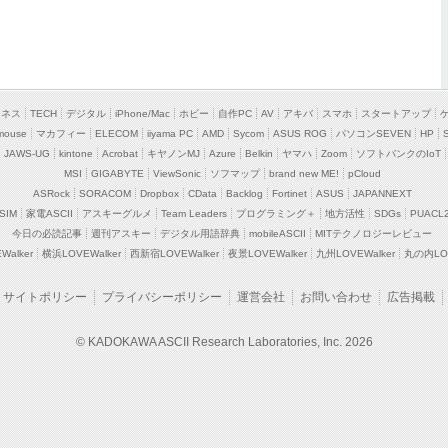
ジネス
TECH
デジタル
iPhone/Mac
ホビー
自作PC
AV
アキバ
スマホ
スタートアップ
mouse
マカフィー
ELECOM
iiyama PC
AMD
Sycom
ASUS ROG
パソコンSEVEN
HP
JAWS-UG
kintone
Acrobat
キヤノンMJ
Azure
Belkin
ヤマハ
Zoom
ソフトバンクのIoT
MSI
GIGABYTE
ViewSonic
ソフマップ
brand new ME!
pCloud
ASRock
SORACOM
Dropbox
CData
Backlog
Fortinet
ASUS
JAPANNEXT
SIM
家電ASCII
アスキーグルメ
Team Leaders
プログラミング＋
地方活性
SDGs
PUACL
今日の必読記事
週刊アスキー
デジタル用語辞典
mobileASCII
MITテクノロジーレビュー
alker
横浜LOVEWalker
西新宿LOVEWalker
夜景LOVEWalker
九州LOVEWalker
丸の内LOV
サイトポリシー
プライバシーポリシー
運営会社
お問い合わせ
広告掲載
© KADOKAWA ASCII Research Laboratories, Inc. 2026