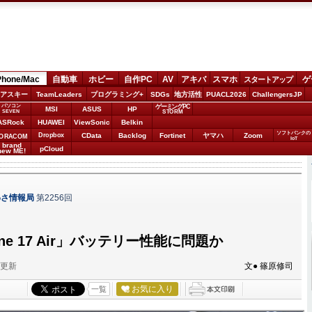
Phone/Mac
自動車
ホビー
自作PC
AV
アキバ
スマホ
ゲ
スタートアップ
アスキー
TeamLeaders
プログラミング+
SDGs
地方活性
PUACL2026
ChallengersJP
パソコン
ゲーミングPC
MSI
ASUS
HP
STORM
SEVEN
ASRock
HUAWEI
ViewSonic
Belkin
ソフトバンクの
Dropbox
CData
Backlog
Fortinet
ヤマハ
Zoom
ORACOM
IoT
brand
pCloud
new ME!
わさ情報局
第2256回
ne 17 Air」バッテリー性能に問題か
分更新
文● 篠原修司
お気に入り
一覧