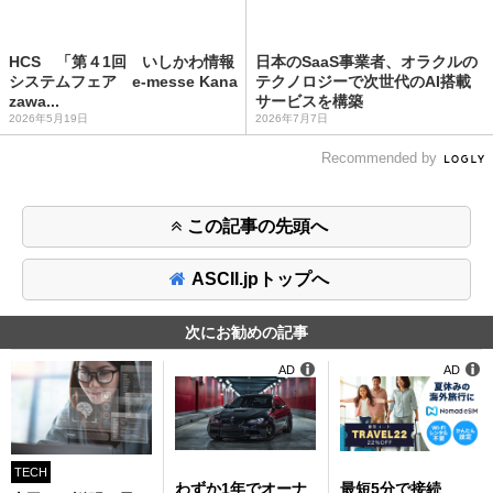
HCS 「第４1回 いしかわ情報
日本のSaaS事業者、オラクルの
システムフェア e-messe Kana
テクノロジーで次世代のAI搭載
zawa...
サービスを構築
2026年5月19日
2026年7月7日
Recommended by
この記事の先頭へ
ASCII.jpトップへ
次にお勧めの記事
AD
AD
TECH
わずか1年でオーナ
最短5分で接続