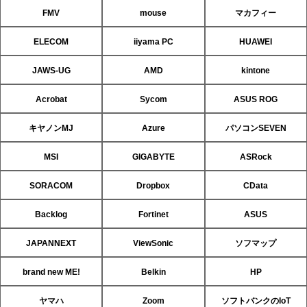
FMV
mouse
マカフィー
ELECOM
iiyama PC
HUAWEI
JAWS-UG
AMD
kintone
Acrobat
Sycom
ASUS ROG
キヤノンMJ
Azure
パソコンSEVEN
MSI
GIGABYTE
ASRock
SORACOM
Dropbox
CData
Backlog
Fortinet
ASUS
JAPANNEXT
ViewSonic
ソフマップ
brand new ME!
Belkin
HP
ヤマハ
Zoom
ソフトバンクのIoT