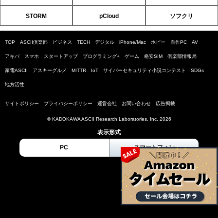
STORM
pCloud
ソフクリ
TOP
ASCII倶楽部
ビジネス
TECH
デジタル
iPhone/Mac
ホビー
自作PC
AV
アキバ
スマホ
スタートアップ
プログラミング+
ゲーム
格安SIM
倶楽部情報局
家電ASCII
アスキーグルメ
MITTR
IoT
サイバーセキュリティ小説コンテスト
SDGs
地方活性
サイトポリシー
プライバシーポリシー
運営会社
お問い合わせ
広告掲載
© KADOKAWA ASCII Research Laboratories, Inc. 2026
表示形式
PC
スマートフォン