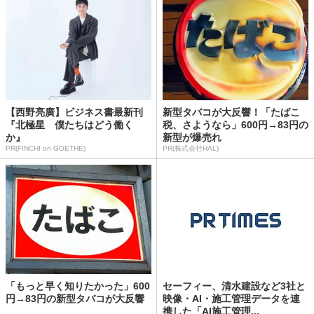
【西野亮廣】ビジネス書最新刊
新型タバコが大反響！「たばこ
『北極星 僕たちはどう働く
税、さようなら」600円→83円の
か』
新型が爆売れ
PR(FINCHI on GOETHE)
PR(株式会社HAL)
「もっと早く知りたかった」600
セーフィー、清水建設など3社と
円→83円の新型タバコが大反響
映像・AI・施工管理データを連
携した「AI施工管理...