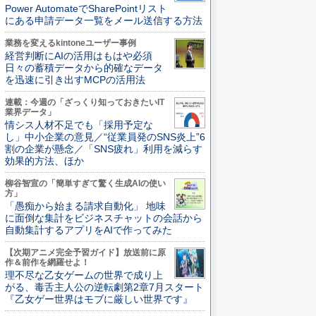
Power AutomateでSharePointリスト
にある申請データ一覧をメール送信する方法
業務を変えるkintoneユーザー事例
経営判断にAIの活用はもはや必須
日々の蓄積データから的確なデータ
を迅速に引き出すMCPの活用法
連載：今週の「ざっくり知っておきたいIT
業界データ」
情シス人材不足でも「採用予定な
し」中小企業の意見／“従業員発のSNS炎上”6
割の企業が懸念／「SNS疲れ」利用を減らす
効果的方法、ほか
柳谷智宣の「簡単すぎて驚く生成AIの使い
方」
「愚痴から始まる請求自動化」 地味
に面倒な集計をビジネスチャットの会話から
自動集計するアプリをAIで作ってみた
【次期アニメ完全予習ガイド】放送前に原
作＆前作を網羅せよ！
理不尽な乙女ゲームの世界で成り上
がる、毒舌主人公の逆転劇第2章7月スタート
『乙女ゲー世界はモブに厳しい世界です』