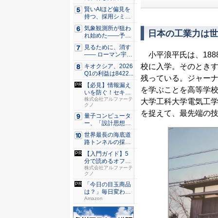
国ヒート...
賢いAIほど偏見を
持つ、採用シミュ
レーシ...
気象観測所が狙わ
日本の工業力は世
れ始めた——予測
市場とA...
見るために、消す
小平浪平氏は、188
—— ローマン宇宙
望遠鏡...
校に入学。そのとき
キオクシア、2026
Q1の利益は8422...
残っている。ジャー
【必見】情報漏え
を学ぶことを高等学校
いを防ぐ！セキュ
リティ実...
株式会社アルファーテ
大学工科大学電気工
クノ
を捉えて、最先端の
量子コンピュータ
ー、「設計思想」
を問う段...
世界最長の海底道
路トンネルの採掘
現場／ア...
【入門ガイド】5
分で読めるオフィ
スのセキ...
株式会社アルファーテ
クノ
「今日の目玉商品
は？」毎日変わる
Amaz...
Amazon