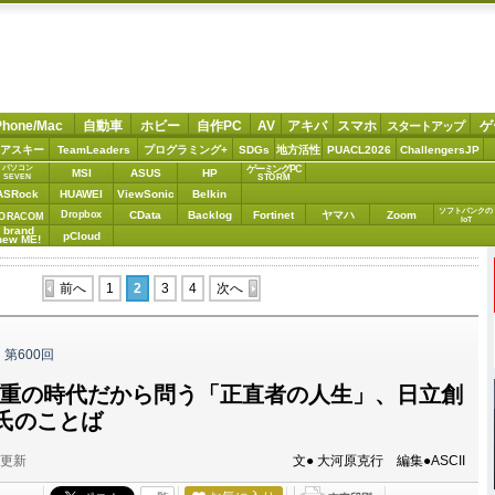
Phone/Mac
自動車
ホビー
自作PC
AV
アキバ
スマホ
ゲ
スタートアップ
アスキー
TeamLeaders
プログラミング+
SDGs
地方活性
PUACL2026
ChallengersJP
パソコン
ゲーミングPC
MSI
ASUS
HP
STORM
SEVEN
ASRock
HUAWEI
ViewSonic
Belkin
ソフトバンクの
Dropbox
CData
Backlog
Fortinet
ヤマハ
Zoom
ORACOM
IoT
brand
pCloud
new ME!
前へ
1
2
3
4
次へ
ら
第600回
偏重の時代だから問う「正直者の人生」、日立創
氏のことば
分更新
文● 大河原克行 編集●ASCII