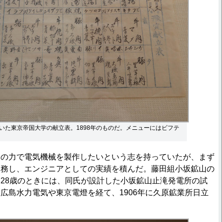
いた東京帝国大学の献立表。1898年のものだ。メニューにはビフテ
の力で電気機械を製作したいという志を持っていたが、まず
勤務し、エンジニアとしての実績を積んだ。藤田組小坂鉱山の
28歳のときには、同氏が設計した小坂鉱山止滝発電所の試
広島水力電気や東京電燈を経て、1906年に久原鉱業所日立