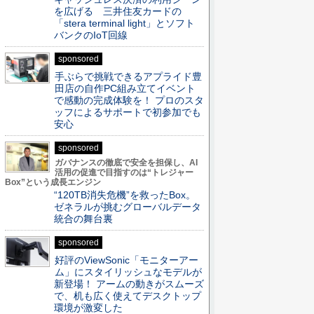
を広げる 三井住友カードの
「stera terminal light」とソフト
バンクのIoT回線
sponsored
手ぶらで挑戦できるアプライド豊
田店の自作PC組み立てイベント
で感動の完成体験を！ プロのスタ
ッフによるサポートで初参加でも
安心
sponsored
ガバナンスの徹底で安全を担保し、AI
活用の促進で目指すのは“トレジャー
Box”という成長エンジン
“120TB消失危機”を救ったBox。
ゼネラルが挑むグローバルデータ
統合の舞台裏
sponsored
好評のViewSonic「モニターアー
ム」にスタイリッシュなモデルが
新登場！ アームの動きがスムーズ
で、机も広く使えてデスクトップ
環境が激変した