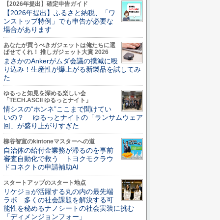
【2026年提出】確定申告ガイド
【2026年提出】ふるさと納税、「ワ
ンストップ特例」でも申告が必要な
場合があります
あなたが買うべきガジェットは俺たちに選
ばせてくれ！ 推しガジェット大賞 2026
まさかのAnkerがムダ会議の撲滅に殴
り込み！生産性が爆上がる新製品を試してみ
た
ゆるっと知見を深める楽しい会
「TECH.ASCII ゆるっとナイト」
情シスの“ホンネ”ここまで聞けてい
いの？ ゆるっとナイトの「ランサムウェア
回」が盛り上がりすぎた
柳谷智宣のkintoneマスターへの道
自治体の給付金業務が滞るのを事前
審査自動化で救う トヨクモクラウ
ドコネクトの申請補助AI
スタートアップのスタート地点
リケジョが活躍する丸の内の最先端
ラボ 多くの社会課題を解決する可
能性を秘めるナノシートの社会実装に挑む
「ディメンジョンフォー」