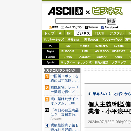
ASCII.jp
ビジネス
トップ
AI
IoT
ビジネス
TECH
デジタル
i
アスキーキッズ
格安SIM
家電ASCII
アスキーグルメ
週刊
FMV
mouse
iiyamaPC
Sycom
PC
ELECOM
AMD
ASUS ROG
Digital
GIGABYTE
JAWS
Acrobat
kintone
Azure
Business
S
JAPANNEXT
マカフィー
キヤノンMJ
ソフマップ
Special
中国製ロボットを
締め出す米国、そ
の研究は...
核廃棄物、レーザ
ー濃縮で再生／ブ
業界人の《ことば》か
タ腎臓、...
光に賭けたサイク
個人主義/利益
オンタム、 100万
量子...
業者・小平浪平
「今日の目玉商品
は？」毎日変わる
Amaz...
Amazon
2024年07月22日 08時00
税額控除終了後も
売れ行き好調、米