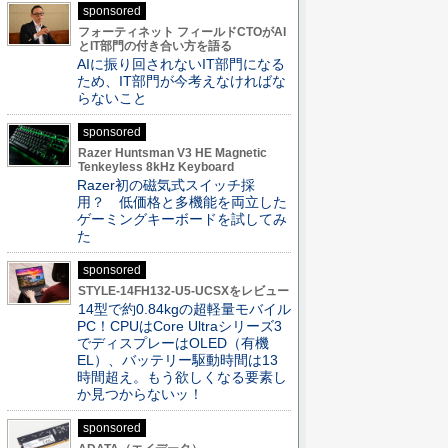
sponsored
フォーティネット フィールドCTOがAI
とIT部門の付き合い方を語る
AIに振り回されないIT部門になる
ため、IT部門が今考えなければな
らないこと
sponsored
Razer Huntsman V3 HE Magnetic
Tenkeyless 8kHz Keyboard
Razer初の磁気式スイッチ採
用？ 低価格と多機能を両立した
ゲーミングキーボードを試してみ
た
sponsored
STYLE-14FH132-U5-UCSXをレビュー
14型で約0.84kgの超軽量モバイル
PC！CPUはCore Ultraシリーズ3
でディスプレーはOLED（有機
EL）、バッテリー駆動時間は13
時間超え。もう欲しくなる要素し
か見つからないッ！
sponsored