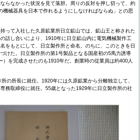
ばならなかった状況を見て落胆。周りの反対を押し切って、約
の機械器具を日本で作れるようにしなければならぬ」との思
。
持って入社した久原鉱業所日立鉱山では、鉱山王と称された
の話し合いにより、1910年に日立鉱山内に電気機械製作工
地名をもとにして、日立製作所と命名。のちに、このときを日
づけた。日立製作所の第1号製品となる国産初の5馬力誘導
ー）を完成させたのも1910年だ。創業時の従業員は約400人
作所の所長に就任。1920年には久原鉱業から分離独立して、
専務取締役に就任。55歳となった1929年に日立製作所の社