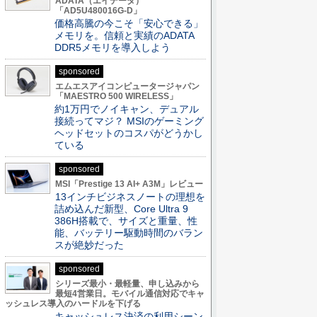
ADATA（エイデータ）
「AD5U480016G-D」
価格高騰の今こそ「安心できる」
メモリを。信頼と実績のADATA
DDR5メモリを導入しよう
sponsored
エムエスアイコンピュータージャパン
「MAESTRO 500 WIRELESS」
約1万円でノイキャン、デュアル
接続ってマジ？ MSIのゲーミング
ヘッドセットのコスパがどうかし
ている
sponsored
MSI「Prestige 13 AI+ A3M」レビュー
13インチビジネスノートの理想を
詰め込んだ新型、Core Ultra 9
386H搭載で、サイズと重量、性
能、バッテリー駆動時間のバラン
スが絶妙だった
sponsored
シリーズ最小・最軽量、申し込みから
最短4営業日。モバイル通信対応でキャ
ッシュレス導入のハードルを下げる
キャッシュレス決済の利用シーン