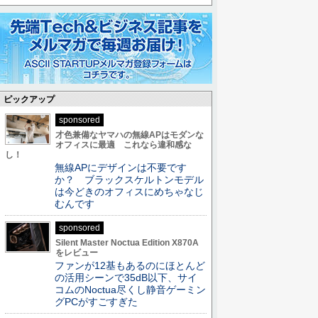
ピックアップ
sponsored
才色兼備なヤマハの無線APはモダンな
オフィスに最適 これなら違和感な
し！
無線APにデザインは不要です
か？ ブラックスケルトンモデル
は今どきのオフィスにめちゃなじ
むんです
sponsored
Silent Master Noctua Edition X870A
をレビュー
ファンが12基もあるのにほとんど
の活用シーンで35dB以下、サイ
コムのNoctua尽くし静音ゲーミン
グPCがすごすぎた