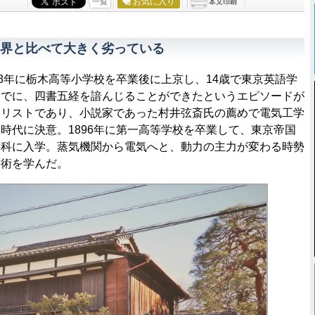
お気に入り
一覧
界と比べて大きく劣っている
8年に栃木高等小学校を卒業後に上京し、14歳で東京英語学
すでに、四書五経を諳んじることができたというエピソードが
ナリストであり、小説家であった村井弦斎氏の薦めで電気工学
時代に決意。1896年に第一高等学校を卒業して、東京帝国
学科に入学。蒸気機関から電気へと、動力の主力が変わる時勢
技術を学んだ。