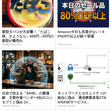
新型タバコが大反響！「たばこ
Amazon今日も見逃せない！8
税、さようなら」600円→83円の
0%OFF以上が続々登場
新型が爆売れ
PR(株式会社HAL)
PR(Amazon)
出自で決まる「SASE」の最適
ネットワークとセキュリティの
解 主要外資ベンダー5社のコン
統合に強み 通信事業者系ZTN
セプトと強み (1/...
A/SASEサービス3...
2026年5月29日
2026年5月22日