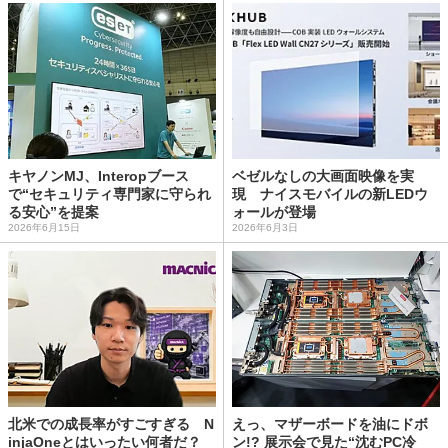
キヤノンMJ、Interopブース
ベゼルなしの大画面映像を実
で“セキュリティ専門家に守られ
現 ナイスモバイルの新LEDウ
る安心”を提案
ォールが登場
2026年6月15日
2026年6月3日
北米での成長率がすごすぎる N
えっ、マザーボードを油にドボ
injaOneとはいったい何者だ？
ン!? 展示会で見た“沈むPC冷