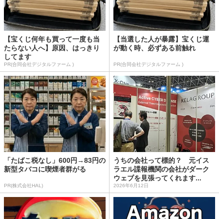
【宝くじ何年も買って一度も当
【当選した人が暴露】宝くじ運
たらない人へ】原因、はっきり
が動く時、必ずある前触れ
してます
PR(合同会社デジタルファーム )
PR(合同会社デジタルファーム )
「たばこ税なし」600円→83円の
うちの会社って標的？ 元イス
新型タバコに喫煙者群がる
ラエル諜報機関の会社がダーク
ウェブを見張ってくれます...
PR(株式会社HAL)
2026年6月12日