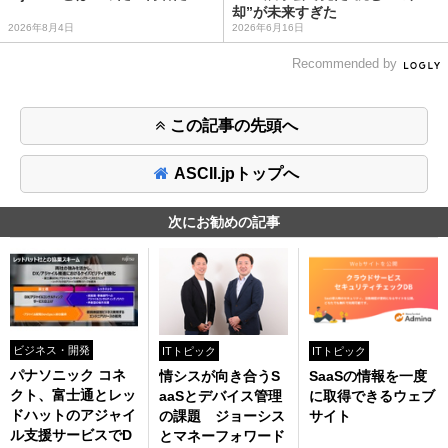
却”が未来すぎた
2026年8月4日
2026年6月16日
Recommended by
この記事の先頭へ
ASCII.jpトップへ
次にお勧めの記事
ビジネス・開発
ITトピック
ITトピック
パナソニック コネ
SaaSの情報を一度
情シスが向き合うS
クト、富士通とレッ
に取得できるウェブ
aaSとデバイス管理
ドハットのアジャイ
サイト
の課題 ジョーシス
ル支援サービスでD
とマネーフォワード