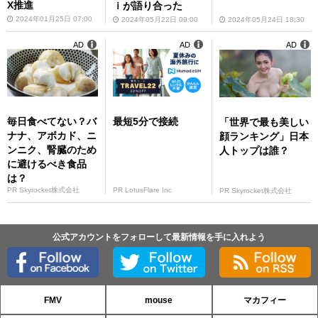
X推進
ｉが語り合った
2024年01月25日 07:00
2024年05月24日 18:30
2024年05月22日 09:00
AD
AD
AD
毎日食べてない？バ
最短5分で接続
「世界で最も美しい
ナナ、アボカド、ニ
顔ランキング」日本
ンニク、腎臓のため
人トップは誰？
に避けるべき食品
は？
PR Skyrocket株式会社
PR LotusFlare Inc
PR Skyrocket株式会社
公式アカウントをフォローして最新情報を手に入れよう
FMV
mouse
マカフィー