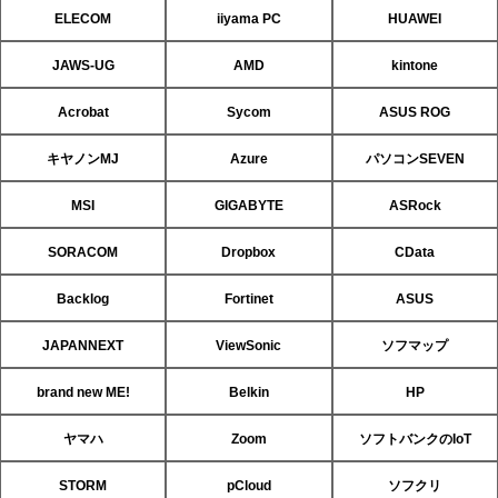
ELECOM
iiyama PC
HUAWEI
JAWS-UG
AMD
kintone
Acrobat
Sycom
ASUS ROG
キヤノンMJ
Azure
パソコンSEVEN
MSI
GIGABYTE
ASRock
SORACOM
Dropbox
CData
Backlog
Fortinet
ASUS
JAPANNEXT
ViewSonic
ソフマップ
brand new ME!
Belkin
HP
ヤマハ
Zoom
ソフトバンクのIoT
STORM
pCloud
ソフクリ