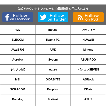
公式アカウントをフォローして最新情報を手に入れよう
FMV
mouse
マカフィー
ELECOM
iiyama PC
HUAWEI
JAWS-UG
AMD
kintone
Acrobat
Sycom
ASUS ROG
キヤノンMJ
Azure
パソコンSEVEN
MSI
GIGABYTE
ASRock
SORACOM
Dropbox
CData
Backlog
Fortinet
ASUS