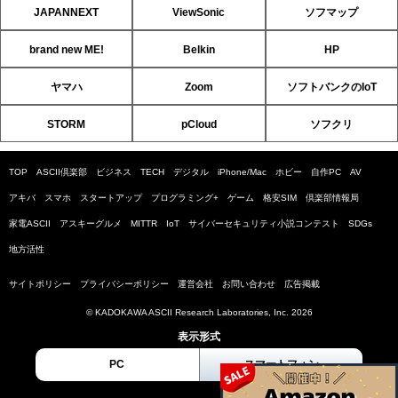
JAPANNEXT
ViewSonic
ソフマップ
brand new ME!
Belkin
HP
ヤマハ
Zoom
ソフトバンクのIoT
STORM
pCloud
ソフクリ
TOP
ASCII倶楽部
ビジネス
TECH
デジタル
iPhone/Mac
ホビー
自作PC
AV
アキバ
スマホ
スタートアップ
プログラミング+
ゲーム
格安SIM
倶楽部情報局
家電ASCII
アスキーグルメ
MITTR
IoT
サイバーセキュリティ小説コンテスト
SDGs
地方活性
サイトポリシー
プライバシーポリシー
運営会社
お問い合わせ
広告掲載
© KADOKAWA ASCII Research Laboratories, Inc. 2026
表示形式
PC
スマートフォン