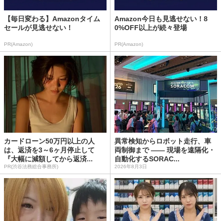
【毎日変わる】Amazonタイム
Amazon今日も見逃せない！8
セールが見逃せない！
0%OFF以上が続々登場
PR(Amazon)
PR(Amazon)
カードローン50万円以上の人
異常検知からロボット走行、車
は、返済を3～6ヶ月停止して
両制御まで —— 現場を遠隔化・
『大幅に減額してから返済...
自動化するSORAC...
PR(渋谷法務総合事務所)
2026年8月3日