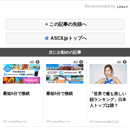
Recommended by
この記事の先頭へ
ASCII.jpトップへ
次にお勧めの記事
AD
AD
AD
最短5分で接続
最短5分で接続
「世界で最も美しい
顔ランキング」日本
人トップは誰？
PR LotusFlare Inc
PR LotusFlare Inc
PR Skyrocket株式会社