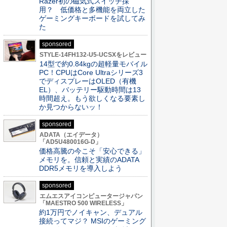
Razer初の磁気式スイッチ採
用？ 低価格と多機能を両立した
ゲーミングキーボードを試してみ
た
sponsored
STYLE-14FH132-U5-UCSXをレビュー
14型で約0.84kgの超軽量モバイル
PC！CPUはCore Ultraシリーズ3
でディスプレーはOLED（有機
EL）、バッテリー駆動時間は13
時間超え。もう欲しくなる要素し
か見つからないッ！
sponsored
ADATA（エイデータ）
「AD5U480016G-D」
価格高騰の今こそ「安心できる」
メモリを。信頼と実績のADATA
DDR5メモリを導入しよう
sponsored
エムエスアイコンピュータージャパン
「MAESTRO 500 WIRELESS」
約1万円でノイキャン、デュアル
接続ってマジ？ MSIのゲーミング