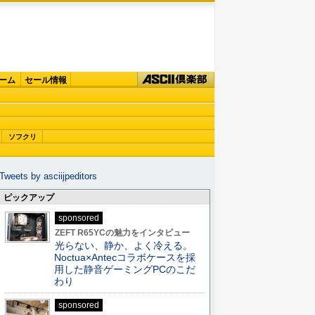
ーム
セール情報
ソフクリ
Tweets by asciijpeditors
ピックアップ
sponsored
ZEFT R65YCの魅力をインタビュー
光らない、静か、よく冷える。
Noctua×Antecコラボケースを採
用した静音ゲーミングPCのこだ
わり
sponsored