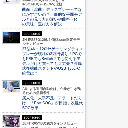
JN-IPS34UQ2-HSC6とJN-
IPSC34UQ2-HSC6で比較
曲面（湾曲）ディスプレーってな
にがすごいの？一般的な平面モデ
ルとの見え方の違いや曲率（R）
の意味、選び方を解説
sponsored
JN-IPS27G120U2 価格.com限定モデ
ルをレビュー
27型4K・120Hzゲーミングディス
プレーが破格の3万円切り！PCで
もPS5でもSwitch 2でも使えるモ
デルだけど買っても大丈夫？昇降
式多機能スタンドやUSB Typc-C
給電は？
sponsored
AIによる運用自動化は、企業が生き残
るための必須条件
属人化、人手不足、アラートだら
け 「FortiSOC」が目指す次世代
SOC改革
sponsored
ZEFT R65YBの魅力をインタビュー