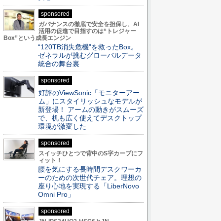
sponsored
ガバナンスの徹底で安全を担保し、AI
活用の促進で目指すのは“トレジャー
Box”という成長エンジン
“120TB消失危機”を救ったBox。
ゼネラルが挑むグローバルデータ
統合の舞台裏
sponsored
好評のViewSonic「モニターアー
ム」にスタイリッシュなモデルが
新登場！ アームの動きがスムーズ
で、机も広く使えてデスクトップ
環境が激変した
sponsored
スイッチひとつで背中のS字カーブにフ
ィット！
腰を気にする長時間デスクワーカ
ーのための次世代チェア。理想の
座り心地を実現する「LiberNovo
Omni Pro」
sponsored