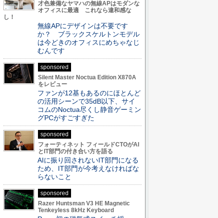
才色兼備なヤマハの無線APはモダンな
オフィスに最適 これなら違和感な
し！
無線APにデザインは不要です
か？ ブラックスケルトンモデル
は今どきのオフィスにめちゃなじ
むんです
sponsored
Silent Master Noctua Edition X870A
をレビュー
ファンが12基もあるのにほとんど
の活用シーンで35dB以下、サイ
コムのNoctua尽くし静音ゲーミン
グPCがすごすぎた
sponsored
フォーティネット フィールドCTOがAI
とIT部門の付き合い方を語る
AIに振り回されないIT部門になる
ため、IT部門が今考えなければな
らないこと
sponsored
Razer Huntsman V3 HE Magnetic
Tenkeyless 8kHz Keyboard