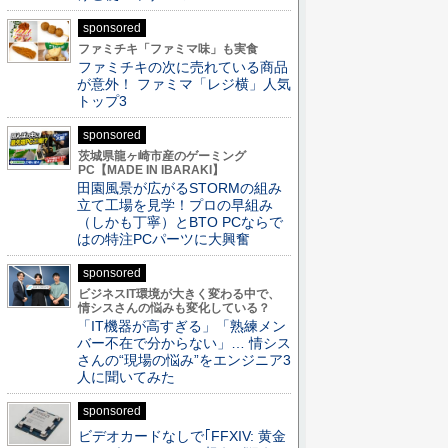
sponsored
ファミチキ「ファミマ味」も実食
ファミチキの次に売れている商品
が意外！ ファミマ「レジ横」人気
トップ3
sponsored
茨城県龍ヶ崎市産のゲーミング
PC【MADE IN IBARAKI】
田園風景が広がるSTORMの組み
立て工場を見学！プロの早組み
（しかも丁寧）とBTO PCならで
はの特注PCパーツに大興奮
sponsored
ビジネスIT環境が大きく変わる中で、
情シスさんの悩みも変化している？
「IT機器が高すぎる」「熟練メン
バー不在で分からない」… 情シス
さんの“現場の悩み”をエンジニア3
人に聞いてみた
sponsored
ビデオカードなしで｢FFXIV: 黄金