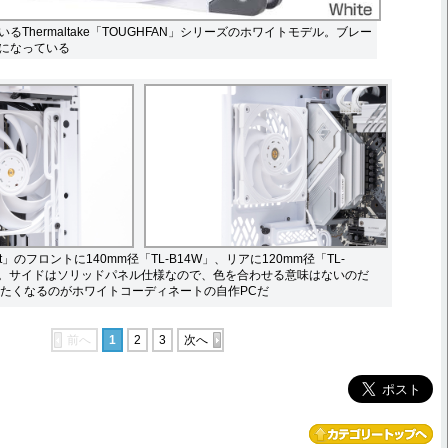
るThermaltake「TOUGHFAN」シリーズのホワイトモデル。ブレー
になっている
mpact」のフロントに140mm径「TL-B14W」、リアに120mm径「TL-
た。サイドはソリッドパネル仕様なので、色を合わせる意味はないのだ
たくなるのがホワイトコーディネートの自作PCだ
前へ
1
2
3
次へ