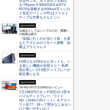
次世代でも、次々世代でも戦え
る!?Ryzen 9 9950X3D2＆RTX
5070を搭載するASRock尽くしの
ド安定ゲーミングPCはクリエイ
ティブな作業もどんとこい
sponsored
仕組みとしてはシンプルだが、業務へ
の効果は絶大
「現場に行くのが当たり前」を変
えたアズビルのリモート調整 効
果はプライスレス
sponsored
USB-Cも120Hzもピボットも。い
ま欲しい機能が全部入り！ 色再
現が美しい23.8型ディスプレーが
新定番になる
sponsored
JN-MD-IPST101WHDをレビュー
2万1980円のタッチ対応10.1型モ
バイルディスプレー、ワイド
HD（1540×720ドット）＆アスペ
クト比77：36って聞きなじみない
けど使いやすいの？