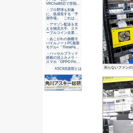
VRChat対応で苦戦…
・プロ野球も対象
に、急成長する「予
測市場」 これは…
・アマゾン配送を支
える物流大手、ステ
ーブルコイン企業…
・あこがれの旗艦モ
バイルノートPC最新
モデル=「ThinkPa…
・ハッセルブラッド
搭載の頂上カメラ・
スマホ「OPPO Fin…
光らないファンの
ASCII倶楽部とは