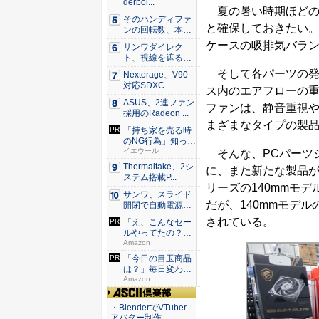
derbol...
夏の暑い時期ほどの
そのハンディファ
と確保しておきたい
ンの回転数、本
当？ 20...
ケースの吸排気バラ
サンワダイレク
ト、視線を遮るフ
ェルト製デ...
そして各パーツの発
Nextorage、V90
対応SDXC ...
ス内のエアフローの
ASUS、2連ファン
ファンは、静音重視や高
採用のRadeon ...
まざまなタイプの製
「持ち家を売る時
のNG行為」知って
るだけ...
イエウール
そんな、PCパーツ
Thermaltake、2シ
に、また新たな製品が追加
ステム搭載P...
リーズの140mmモ
サンワ、スライド
だが、140mmモデルの
開閉で自動電源O
N/OF...
されている。
「え、こんなセー
ルやってたの？」
80％O...
Amazon
「今日の目玉商品
は？」毎日変わる
Amaz...
Amazon
ASCII倶楽部
・BlenderでVTuber
アバター制作