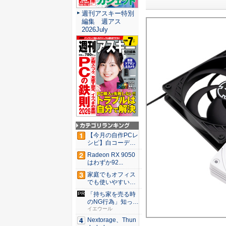
週刊アスキー特別
編集 週アス
2026July
【今月の自作PCレ
シピ】白コーデと
発光が...
Radeon RX 9050
はわずか92...
家庭でもオフィス
でも使いやすい
Syno...
「持ち家を売る時
のNG行為」知って
るだけ...
イエウール
Nextorage、Thun