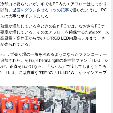
冷却力は要らないが、冬でもPC内のエアフローはしっかり
。以前、
温度をダウンさせるコツの記事
で書いたように、PC
ンスは大事なポイントになる。
熱量が増加している今どきの自作PCでは、なおさらPCケー
重要度が増している。そのエアフローを確保するためのケース
風量・高静圧から“魅せる”RGB LED内蔵モデルまで、さ
品が売られている。
ショップ売り場の一角を占めるようになったファンコーナー
された。それがThermalrightの高性能ファン「TL-B」シ
デルだ。正直それだけなら、「ふ～ん」で流してしまうところ
「TL-B」には貴重な“純白”の「TL-B14W」がラインアップ