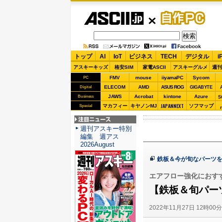
ASCII.jp
自作PC
トップ
AI
IoT
ビジネス
TECH
デジタル
i
アスキーキッズ
格安SIM
家電ASCII
アスキーグルメ
週刊
FMV
mouse
iiyamaPC
Sycom
PC
ELECOM
AMD
ASUS ROG
Digital
GIGABYTE
JAWS
Acrobat
kintone
Azure
Business
S
JAPANNEXT
マカフィー
キヤノンMJ
ソフマップ
Special
注目ニュース
週刊アスキー特別
編集 週アス
2026August
鉄板＆今が旬なパーツを
エアフロー強化におす
【鉄板＆旬パー
2022年11月27日 12時00