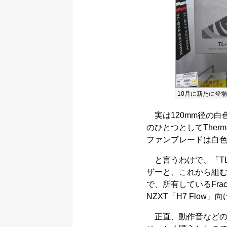
10月に新たに登場し
実は120mm径の白
のひとつとしてTherm
ファンブレードは白
と言うわけで、「TL
ザーと、これから組
で、所有しているFractal
NZXT「H7 Flow
正直、動作音などのス