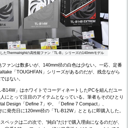
たThermalrightの高性能ファン「TL-B」シリーズの140mmモデル
色ファンは数多いが、140mm径の白色は少ない。一応、定番
altake「TOUGHFAN」シリーズがあるのだが、残念ながら
色ではない。
-B14W」はホワイトでコーディネートしたPCを組んだユー
む人にとって注目のアイテムとなっている。筆者もそのひとり
 Design「Define 7」や、「Define 7 Compact」、
」向けに発売日に120mm径の「TL-B12W」とともに即購入した。
ペックは二の次で、“純白”だけで購入理由になるのだが、