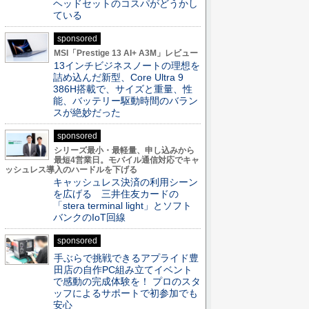
ヘッドセットのコスパがどうかし
ている
sponsored
MSI「Prestige 13 AI+ A3M」レビュー
13インチビジネスノートの理想を
詰め込んだ新型、Core Ultra 9
386H搭載で、サイズと重量、性
能、バッテリー駆動時間のバラン
スが絶妙だった
sponsored
シリーズ最小・最軽量、申し込みから
最短4営業日。モバイル通信対応でキャ
ッシュレス導入のハードルを下げる
キャッシュレス決済の利用シーン
を広げる 三井住友カードの
「stera terminal light」とソフト
バンクのIoT回線
sponsored
手ぶらで挑戦できるアプライド豊
田店の自作PC組み立てイベント
で感動の完成体験を！ プロのスタ
ッフによるサポートで初参加でも
安心