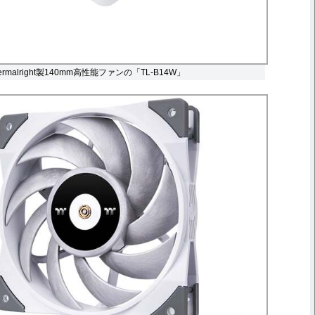
rmalright製140mm高性能ファンの「TL-B14W」