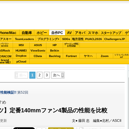
Phone/Mac
自動車
ホビー
自作PC
AV
アキバ
スマホ
ゲ
スタートアップ
アスキー
TeamLeaders
プログラミング+
SDGs
地方活性
PUACL2026
ChallengersJP
パソコン
ゲーミングPC
MSI
ASUS
HP
STORM
SEVEN
ASRock
HUAWEI
ViewSonic
Belkin
ソフトバンクの
Dropbox
CData
Backlog
Fortinet
ヤマハ
Zoom
ORACOM
IoT
brand
pCloud
new ME!
前へ
1
2
3
次へ
性能検証!!
第52回
すめ
ツ】定番140mmファン4製品の性能を比較
分更新
文● 藤田 忠 編集●北村／ASCII