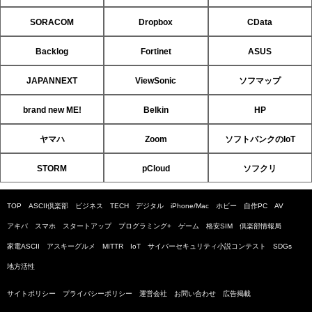
SORACOM
Dropbox
CData
Backlog
Fortinet
ASUS
JAPANNEXT
ViewSonic
ソフマップ
brand new ME!
Belkin
HP
ヤマハ
Zoom
ソフトバンクのIoT
STORM
pCloud
ソフクリ
TOP
ASCII倶楽部
ビジネス
TECH
デジタル
iPhone/Mac
ホビー
自作PC
AV
アキバ
スマホ
スタートアップ
プログラミング+
ゲーム
格安SIM
倶楽部情報局
家電ASCII
アスキーグルメ
MITTR
IoT
サイバーセキュリティ小説コンテスト
SDGs
地方活性
サイトポリシー
プライバシーポリシー
運営会社
お問い合わせ
広告掲載