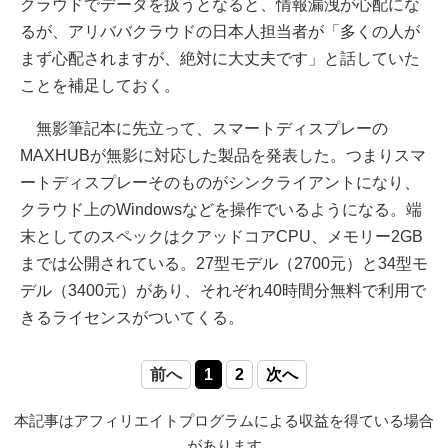
クラウドでデータを扱うとなると、情報漏洩が心配にな
るが、アリババクラウドの日本人担当者が「多くの人が
まず心配されますが、絶対に大丈夫です」と話していた
ことを補足しておく。
無影筆記本に先立って、スマートディスプレーの
MAXHUBが無影に対応した製品を発表した。つまりスマ
ートディスプレーそのものがシンクライアントになり、
クラウド上のWindowsなどを操作でいるようになる。端
末としてのスペックはクアッドコアCPU、メモリー2GB
までは公開されている。27型モデル（2700元）と34型モ
デル（3400元）があり、それぞれ40時間分無料で利用で
きるライセンスがついてくる。
前へ
1
2
次へ
本記事はアフィリエイトプログラムによる収益を得ている場合
があります