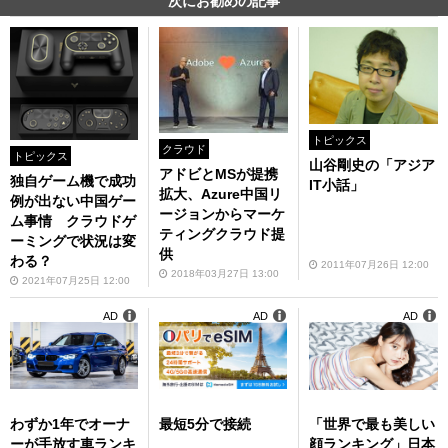
次にお勧めの記事
トピックス
クラウド
トピックス
山谷剛史の「アジア
アドビとMSが提携
独自ゲーム機で成功
IT小話」
拡大、Azure中国リ
例が出ない中国ゲー
ージョンからマーケ
ム事情 クラウドゲ
ティングクラウド提
ーミングで状況は変
供
わる？
2011年07月26日 12:00
2018年03月27日 13:00
2021年07月25日 12:00
AD
AD
AD
わずか1年でオーナ
最短5分で接続
「世界で最も美しい
ーが手放す車ランキ
顔ランキング」日本