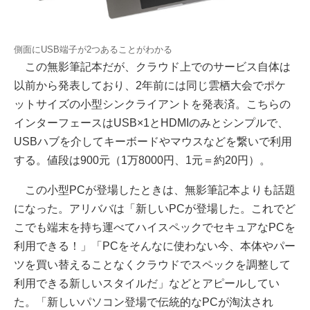
側面にUSB端子が2つあることがわかる
この無影筆記本だが、クラウド上でのサービス自体は
以前から発表しており、2年前には同じ雲栖大会でポケ
ットサイズの小型シンクライアントを発表済。こちらの
インターフェースはUSB×1とHDMIのみとシンプルで、
USBハブを介してキーボードやマウスなどを繋いで利用
する。値段は900元（1万8000円、1元＝約20円）。
この小型PCが登場したときは、無影筆記本よりも話題
になった。アリババは「新しいPCが登場した。これでど
こでも端末を持ち運べてハイスペックでセキュアなPCを
利用できる！」「PCをそんなに使わない今、本体やパー
ツを買い替えることなくクラウドでスペックを調整して
利用できる新しいスタイルだ」などとアピールしてい
た。「新しいパソコン登場で伝統的なPCが淘汰され