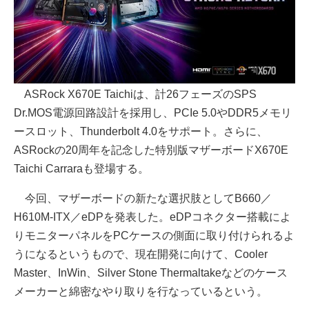
ASRock X670E Taichiは、計26フェーズのSPS
Dr.MOS電源回路設計を採用し、PCIe 5.0やDDR5メモリ
ースロット、Thunderbolt 4.0をサポート。さらに、
ASRockの20周年を記念した特別版マザーボードX670E
Taichi Carraraも登場する。
今回、マザーボードの新たな選択肢としてB660／
H610M-ITX／eDPを発表した。eDPコネクター搭載によ
りモニターパネルをPCケースの側面に取り付けられるよ
うになるというもので、現在開発に向けて、Cooler
Master、InWin、Silver Stone Thermaltakeなどのケース
メーカーと綿密なやり取りを行なっているという。