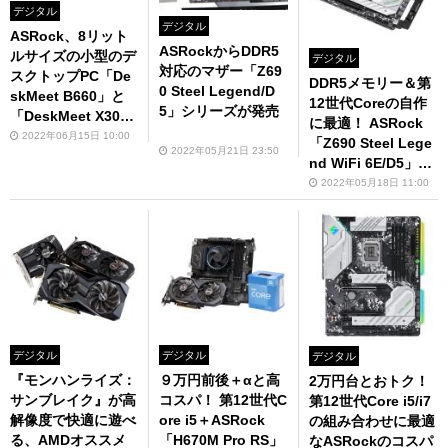
デジタル
デジタル
ASRock、8リット
ASRockからDDR5
ルサイズの小型のデ
デジタル
対応のマザー「Z69
スクトップPC「De
DDR5メモリー＆第
0 Steel Legend/D
skMeet B660」と
12世代Coreの自作
5」シリーズが発売
「DeskMeet X30
に最適！ ASRock
0」を発表
2022年06月15日 10:00
「Z690 Steel Lege
2022年05月21日 23:50
nd WiFi 6E/D5」を
発売前に触ってみた
2022年05月18日 11:00
デジタル
デジタル
デジタル
『モンハンライズ：
９万円前後＋αと高
2万円台とおトク！
サンブレイク』が高
コスパ！ 第12世代C
第12世代Core i5/i7
解像度で快適に遊べ
ore i5＋ASRock
の組み合わせに最適
る、AMDオススメ
「H670M Pro RS」
なASRockのコスパ