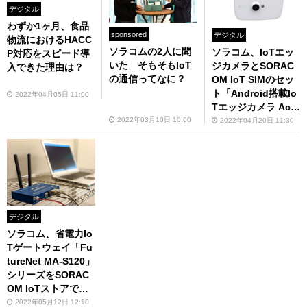
デジタル
わずか1ヶ月、食品
sponsored
デジタル
物流におけるHACC
ソラコムの2人に聞
ソラコム、IoTエッ
P対応をスピード導
いた そもそもIoT
ジカメラとSORAC
入できた理由は？
の通信ってなに？
OM IoT SIMのセッ
ト「Android搭載Io
2022年04月05日 11:00
Tエッジカメラ Acty
-G3＋ スターターキ
2022年03月10日 10:00
2022年04月20日 11:30
ット」発売
デジタル
ソラコム、省電力Io
Tゲートウェイ「Fu
tureNet MA-S120」
シリーズをSORAC
OM IoTストアで提
供開始
2022年05月12日 12:10