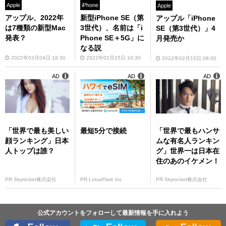
Apple
iPhone
Apple
アップル、2022年
新型iPhone SE（第
アップル「iPhone
は7種類の新型Mac
3世代）、名前は「i
SE（第3世代）」4
発表？
Phone SE＋5G」に
月発売か
なる説
2022年03月04日 18:30
2022年02月15日 10:30
2022年02月15日 08:00
AD
AD
AD
「世界で最も美しい
最短5分で接続
「世界で最もハンサ
顔ランキング」日本
ムな有名人ランキン
人トップは誰？
グ」世界一は日本在
住のあのイケメン！
PR Skyrocket株式会社
PR LotusFlare Inc
PR Skyrocket株式会社
公式アカウントをフォローして最新情報を手に入れよう