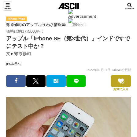
iphone/mac
篠原修司のアップルうわさ情報局
― 第855回
価格は約3万5000円：
アップル「iPhone SE（第3世代）」インドですで
にテスト中か？
文● 篠原修司
[PC表示へ]
2022年03月01日 13時30分更新
お気に入り