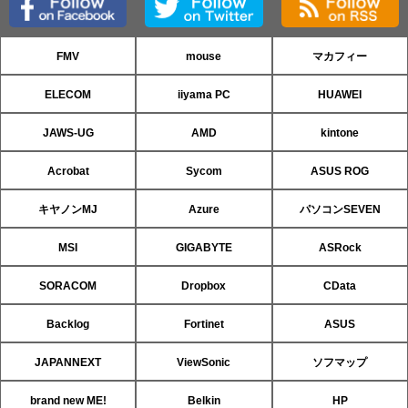
FMV
mouse
マカフィー
ELECOM
iiyama PC
HUAWEI
JAWS-UG
AMD
kintone
Acrobat
Sycom
ASUS ROG
キヤノンMJ
Azure
パソコンSEVEN
MSI
GIGABYTE
ASRock
SORACOM
Dropbox
CData
Backlog
Fortinet
ASUS
JAPANNEXT
ViewSonic
ソフマップ
brand new ME!
Belkin
HP