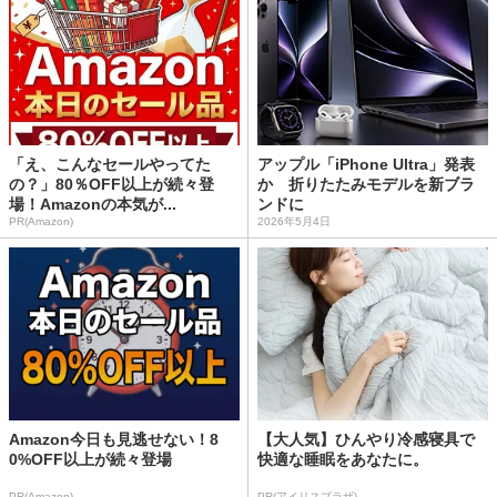
「え、こんなセールやってた
アップル「iPhone Ultra」発表
の？」80％OFF以上が続々登
か 折りたたみモデルを新ブラ
場！Amazonの本気が...
ンドに
PR(Amazon)
2026年5月4日
Amazon今日も見逃せない！8
【大人気】ひんやり冷感寝具で
0%OFF以上が続々登場
快適な睡眠をあなたに。
PR(Amazon)
PR(アイリスプラザ)