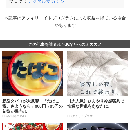
ブログ：
デジタルマガジン
本記事はアフィリエイトプログラムによる収益を得ている場合
があります
この記事を読まれたあなたへのオススメ
新型タバコが大反響！「たばこ
【大人気】ひんやり冷感寝具で
税、さようなら」600円→83円の
快適な睡眠をあなたに。
新型が爆売れ
PR(株式会社HAL)
PR(アイリスプラザ)