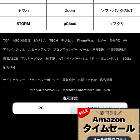
ヤマハ
Zoom
ソフトバンクのIoT
STORM
pCloud
ソフクリ
TOP
ASCII倶楽部
ビジネス
TECH
デジタル
iPhone/Mac
ホビー
自作PC
AV
アキバ
スマホ
スタートアップ
プログラミング+
ゲーム
格安SIM
倶楽部情報局
家電ASCII
アスキーグルメ
MITTR
IoT
サイバーセキュリティ小説コンテスト
SDGs
地方活性
サイトポリシー
プライバシーポリシー
運営会社
お問い合わせ
広告掲載
© KADOKAWA ASCII Research Laboratories, Inc. 2026
表示形式
PC
スマートフォン