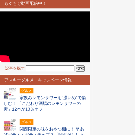
もぐもぐ動画配信中！
記事を探す
アスキーグルメ キャンペーン情報
グルメ
家飲みレモンサワーを“濃いめ”で楽
しむ！ 「こだわり酒場のレモンサワーの
素」12本が13％オフ
グルメ
関西限定の味をおやつ棚に！ 堅あ
げポテト・ポテトチップス「関西だししょ