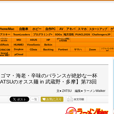
Phone/Mac
自動車
ホビー
自作PC
AV
アキバ
スマホ
ゲ
スタートアップ
アスキー
TeamLeaders
プログラミング+
SDGs
地方活性
PUACL2026
ChallengersJP
パソコン
ゲーミングPC
MSI
ASUS
HP
STORM
SEVEN
ASRock
HUAWEI
ViewSonic
Belkin
ソフトバンクの
Dropbox
CData
Backlog
Fortinet
ヤマハ
Zoom
ORACOM
IoT
brand
pCloud
new ME!
たゴマ・海老・辛味のバランスが絶妙な一杯
TSUのオスス麺 in 武蔵野・多摩】第73回
文● ZATSU 編集● ラーメンWalker
お気に入り
一覧