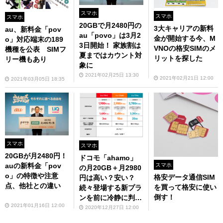
スマホ
スマホ
スマホ
20GBで月2480円の
3大キャリアの新料
au、新料金「pov
au「povo」は3月2
金が開始する今、M
o」対応端末の189
3日開始！ 家族割は
VNOの格安SIMのメ
機種を公表 SIMフ
夏まではカウント対
リットを探した
リー機もあり
象に
2021年02月25日 13:30
2021年02月21日 12:00
2021年03月05日 18:35
スマホ
スマホ
20GBが月2480円！
ドコモ「ahamo」
auの新料金「pov
スマホ
の月20GB＋月2980
o」の特徴や注意
格安データ通信SIM
円は高い？安い？
点、他社との違い
を買って格安に使い
続々登場する新プラ
倒す！
ンを前に冷静に判断
2021年01月16日 12:00
が必要
2020年12月27日 12:00