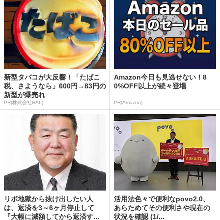
新型タバコが大反響！「たばこ
Amazon今日も見逃せない！8
税、さようなら」600円→83円の
0%OFF以上が続々登場
新型が爆売れ
PR(株式会社HAL)
PR(Amazon)
リボ地獄から抜け出したい人
活用法色々で便利なpovo2.0、
は、返済を3～6ヶ月停止して
あらためてその便利さや現在の
『大幅に減額してから返済す...
状況を確認 (1/...