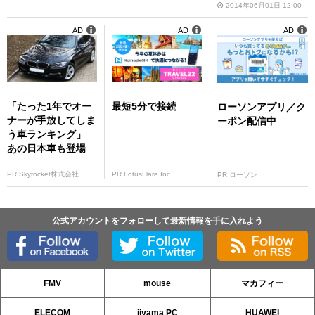
2014年06月01日 12:00
AD
AD
AD
「たった1年でオー
最短5分で接続
ローソンアプリ／ク
ナーが手放してしま
ーポン配信中
う車ランキング」
あの日本車も登場
PR Skyrocket株式会社
PR LotusFlare Inc
PR ローソン
公式アカウントをフォローして最新情報を手に入れよう
FMV
mouse
マカフィー
ELECOM
iiyama PC
HUAWEI