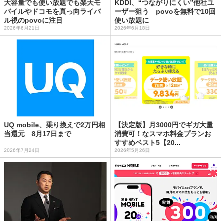
大容量でも使い放題でも楽天モ
KDDI、“つながりにくい”他社ユ
バイルやドコモを真っ向ライバ
ーザー狙う povoを無料で10回
ル視のpovoに注目
使い放題に
2026年6月21日
2026年6月18日
UQ mobile、乗り換えで2万円相
【決定版】月3000円でギガ大量
当還元 8月17日まで
消費可！なスマホ料金プランお
すすめベスト5【20...
2026年7月24日
2026年5月26日