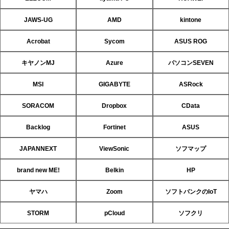
JAWS-UG
AMD
kintone
Acrobat
Sycom
ASUS ROG
キヤノンMJ
Azure
パソコンSEVEN
MSI
GIGABYTE
ASRock
SORACOM
Dropbox
CData
Backlog
Fortinet
ASUS
JAPANNEXT
ViewSonic
ソフマップ
brand new ME!
Belkin
HP
ヤマハ
Zoom
ソフトバンクのIoT
STORM
pCloud
ソフクリ