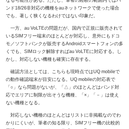
なる可能性がある。ただし、筆者の経験の範囲内ではバ
ンド18/26非対応の機種をauネットワークで使った場合
でも、著しく狭くなるわけではない印象だ。
一方、au VoLTEの問題だが、国内で正規に販売されて
いるSIMフリー端末のほとんどが対応し、意外にもドコ
モ／ソフトバンクが販売するAndroidスマートフォンの多
くでも、SIMロック解除すればau VoLTEに対応する。し
かし、対応しない機種も確実に存在する。
確認方法としては、こちらも現時点ではUQ mobileで
の動作確認端末が目安になる。UQ mobileの対応表で
「○」なら問題がないが、「△」のほとんどはバンド対
応でエリアに制限が出そうな機種、「×」「－」は使え
ない機種となる。
対応しない機種のほとんどはリストに非掲載なのでわ
かりにくいが、筆者の知る限り、SIMフリー機の比較的