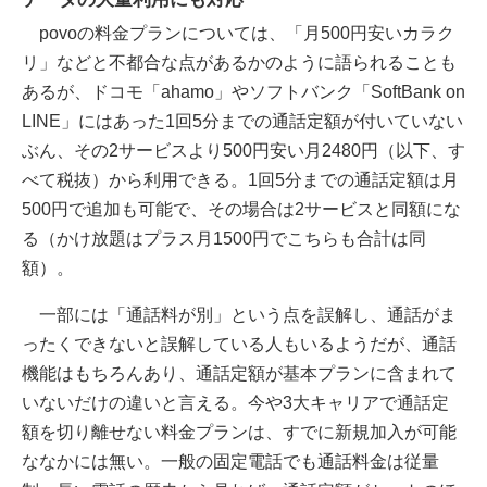
povoの料金プランについては、「月500円安いカラク
リ」などと不都合な点があるかのように語られることも
あるが、ドコモ「ahamo」やソフトバンク「SoftBank on
LINE」にはあった1回5分までの通話定額が付いていない
ぶん、その2サービスより500円安い月2480円（以下、す
べて税抜）から利用できる。1回5分までの通話定額は月
500円で追加も可能で、その場合は2サービスと同額にな
る（かけ放題はプラス月1500円でこちらも合計は同
額）。
一部には「通話料が別」という点を誤解し、通話がま
ったくできないと誤解している人もいるようだが、通話
機能はもちろんあり、通話定額が基本プランに含まれて
いないだけの違いと言える。今や3大キャリアで通話定
額を切り離せない料金プランは、すでに新規加入が可能
ななかには無い。一般の固定電話でも通話料金は従量