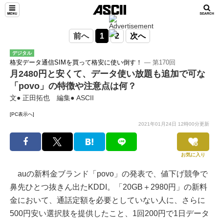
前へ
1
2
次へ
デジタル
格安データ通信SIMを買って格安に使い倒す！
― 第170回
月2480円と安くて、データ使い放題も追加で可な
「povo」の特徴や注意点は何？
文● 正田拓也 編集● ASCII
[PC表示へ]
2021年01月24日 12時00分更新
お気に入り
auの新料金ブランド「povo」の発表で、値下げ競争で
鼻先ひとつ抜きん出たKDDI。「20GB＋2980円」の新料
金において、通話定額を必要としていない人に、さらに
500円安い選択肢を提供したこと、1回200円で1日データ