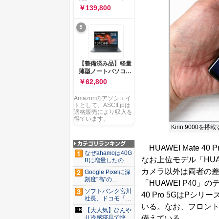
ー 83K9003JJP ノー
ソコン Vivobook 15
￥139,800
トPC
M1502NAQ 15.6イ
ンチ AMD Ryzen 7
5
170 メモリ16GB
SSD 512GB
Microsoft 365
Personal (24か月版)
搭載 Windows 11 重
【整備済み品】軽量
量1.7kg Wi-Fi 6E ク
薄型ノートパソコン
ワイエットブルー
dynabook G83 ■
￥62,800
M1502NAQ-
13.3型
R7165BUWS
FHD(1920x1080) -
Amazonのアソシエイ
高性能第11世代Core
トとして、ASCII.jpは
i5-1135G7 - メモリ
適格販売により収入を
16GB - SSD 256GB
得ています。
- Webカメラ -
Kirin 9000を搭
WiFi&Bluetooth -
USB Type-C - MS
HUAWEI Mate 4
Office 2021 - Win11
なぜahamoは40G
搭載
なお上位モデル「HUAW
Bに増量したの
か ...
カメラ以外は両者の差
Google Pixelに深
刻度"高"の...
「HUAWEI P40」の
ソフトバンク宮川
40 Pro 5GはP
社長、ドコモ「ah
いる。なお、フロント
amo...
【大人気】ひんや
備えている。
り冷感寝具で快適