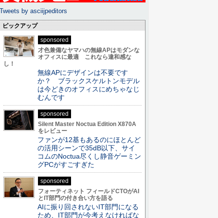
Tweets by asciijpeditors
ピックアップ
sponsored
才色兼備なヤマハの無線APはモダンな
オフィスに最適 これなら違和感な
し！
無線APにデザインは不要です
か？ ブラックスケルトンモデル
は今どきのオフィスにめちゃなじ
むんです
sponsored
Silent Master Noctua Edition X870A
をレビュー
ファンが12基もあるのにほとんど
の活用シーンで35dB以下、サイ
コムのNoctua尽くし静音ゲーミン
グPCがすごすぎた
sponsored
フォーティネット フィールドCTOがAI
とIT部門の付き合い方を語る
AIに振り回されないIT部門になる
ため、IT部門が今考えなければな