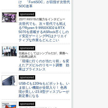
け 「FortiSOC」が目指す次世代
SOC改革
sponsored
ZEFT R65YBの魅力をインタビュー
次世代でも、次々世代でも戦え
る!?Ryzen 9 9950X3D2＆RTX
5070を搭載するASRock尽くしの
ド安定ゲーミングPCはクリエイ
ティブな作業もどんとこい
sponsored
仕組みとしてはシンプルだが、業務へ
の効果は絶大
「現場に行くのが当たり前」を変
えたアズビルのリモート調整 効
果はプライスレス
sponsored
USB-Cも120Hzもピボットも。い
ま欲しい機能が全部入り！ 色再
現が美しい23.8型ディスプレーが
新定番になる
sponsored