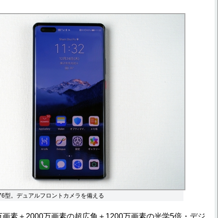
.76型。デュアルフロントカメラを備える
画素＋2000万画素の超広角＋1200万画素の光学5倍・デジ