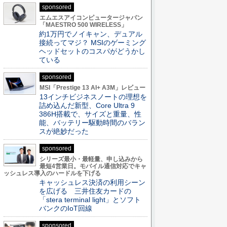
sponsored
エムエスアイコンピュータージャパン
「MAESTRO 500 WIRELESS」
約1万円でノイキャン、デュアル
接続ってマジ？ MSIのゲーミング
ヘッドセットのコスパがどうかし
ている
sponsored
MSI「Prestige 13 AI+ A3M」レビュー
13インチビジネスノートの理想を
詰め込んだ新型、Core Ultra 9
386H搭載で、サイズと重量、性
能、バッテリー駆動時間のバラン
スが絶妙だった
sponsored
シリーズ最小・最軽量、申し込みから
最短4営業日。モバイル通信対応でキャ
ッシュレス導入のハードルを下げる
キャッシュレス決済の利用シーン
を広げる 三井住友カードの
「stera terminal light」とソフト
バンクのIoT回線
sponsored