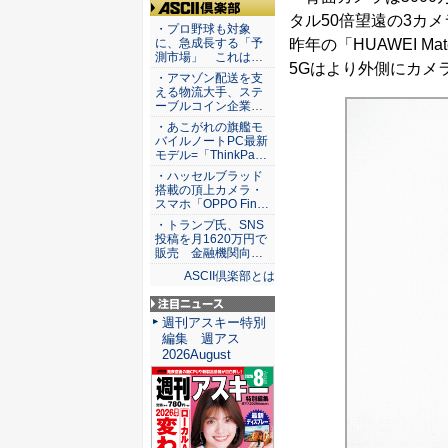
タル50倍望遠の3カ
ASCII倶楽部
・プロ野球も対象
昨年の「HUAWEI Ma
に、急成長する「予
測市場」 これは…
5Gはより外側にカメ
・アマゾン配送を支
える物流大手、ステ
ーブルコイン企業…
・あこがれの旗艦モ
バイルノートPC最新
モデル=「ThinkPa…
・ハッセルブラッド
搭載の頂上カメラ・
スマホ「OPPO Fin…
・トランプ氏、SNS
投稿を月1620万円で
販売 金融機関向…
ASCII倶楽部とは
注目ニュース
週刊アスキー特別
編集 週アス
2026August