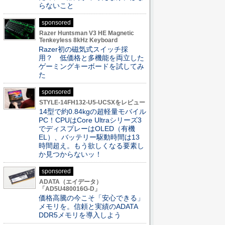
らないこと
sponsored
Razer Huntsman V3 HE Magnetic
Tenkeyless 8kHz Keyboard
Razer初の磁気式スイッチ採
用？ 低価格と多機能を両立した
ゲーミングキーボードを試してみ
た
sponsored
STYLE-14FH132-U5-UCSXをレビュー
14型で約0.84kgの超軽量モバイル
PC！CPUはCore Ultraシリーズ3
でディスプレーはOLED（有機
EL）、バッテリー駆動時間は13
時間超え。もう欲しくなる要素し
か見つからないッ！
sponsored
ADATA（エイデータ）
「AD5U480016G-D」
価格高騰の今こそ「安心できる」
メモリを。信頼と実績のADATA
DDR5メモリを導入しよう