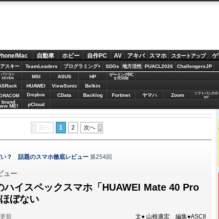
Phone/Mac
自動車
ホビー
自作PC
AV
アキバ
スマホ
ゲ
スタートアップ
アスキー
TeamLeaders
プログラミング+
SDGs
地方活性
PUACL2026
ChallengersJP
パソコン
ゲーミングPC
MSI
ASUS
HP
STORM
SEVEN
ASRock
HUAWEI
ViewSonic
Belkin
ソフトバンクの
Dropbox
CData
Backlog
Fortinet
ヤマハ
Zoom
ORACOM
IoT
brand
pCloud
new ME!
前へ
1
2
次へ
買い？ 話題のスマホ徹底レビュー
第254回
ビュー
搭載のハイスペックスマホ「HUAWEI Mate 40 Pro
がほぼない
分更新
文● 山根康宏 編集●ASCII