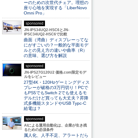
ーのための次世代チェア。理想の
座り心地を実現する「LiberNovo
Omni Pro」
sponsored
JN-IPS34UQ2-HSC6とJN-
IPSC34UQ2-HSC6で比較
曲面（湾曲）ディスプレーってな
にがすごいの？一般的な平面モデ
ルとの見え方の違いや曲率（R）
の意味、選び方を解説
sponsored
JN-IPS27G120U2 価格.com限定モデ
ルをレビュー
27型4K・120Hzゲーミングディス
プレーが破格の3万円切り！PCで
もPS5でもSwitch 2でも使えるモ
デルだけど買っても大丈夫？昇降
式多機能スタンドやUSB Typc-C
給電は？
sponsored
AIによる運用自動化は、企業が生き残
るための必須条件
属人化、人手不足、アラートだら