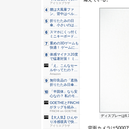
な睡眠を...
アイリスプラザ
腰は大風量ファ
ン、背中はペルチ
ェ冷却。ダ...
折りたたみの日
傘、小さいのは困
る！ それ...
スマホにくっ付く
ミニキーボード！
触ってわ...
重めの3Dゲームも
快適！ ゲームに強
いH...
体感マイナス20度
で猛暑対策！ ミズ
ノの...
「え、こんなセー
ルやってたの？」
80％O...
Amazon
無印良品の「遮熱
折りたたみ日傘」
約160...
「半固体」なら安
心なの？ 私のモバ
イルバ...
GOETHEとFINCHI
がタッグを組み...
FINCHI on GOETHE
ディスプレーは6
【大人気】ひんや
り冷感寝具で快適
な睡眠を...
アイリスプラザ
背面カメラは5000万