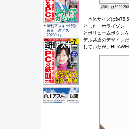
背面には5000
本体サイズは約75.5×
とした「ホライゾン
週刊アスキー特別
編集 週アス
とボリュームボタン
2026July
デル共通のデザインだ。
していたが、HUAWEI