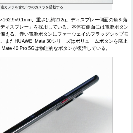
万画素カメラを含む3つのカメラを搭載する
162.9×9.1mm、重さは約212g。ディスプレー側面の角を落
・ディスプレー」を採用している。本体右側面には電源ボタン
を備える。赤い電源ボタンにファーウェイのフラッグシップモ
またHUAWEI Mate 30シリーズはボリュームボタンを廃止
 Mate 40 Pro 5Gは物理的なボタンが復活している。