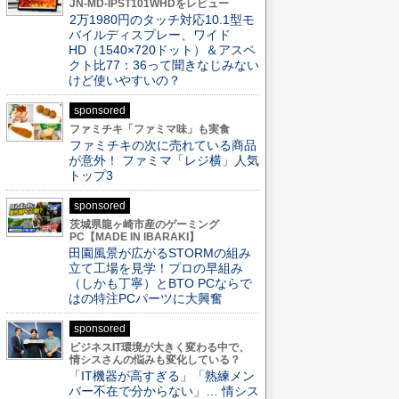
JN-MD-IPST101WHDをレビュー
2万1980円のタッチ対応10.1型モ
バイルディスプレー、ワイド
HD（1540×720ドット）＆アスペ
クト比77：36って聞きなじみない
けど使いやすいの？
sponsored
ファミチキ「ファミマ味」も実食
ファミチキの次に売れている商品
が意外！ ファミマ「レジ横」人気
トップ3
sponsored
茨城県龍ヶ崎市産のゲーミング
PC【MADE IN IBARAKI】
田園風景が広がるSTORMの組み
立て工場を見学！プロの早組み
（しかも丁寧）とBTO PCならで
はの特注PCパーツに大興奮
sponsored
ビジネスIT環境が大きく変わる中で、
情シスさんの悩みも変化している？
「IT機器が高すぎる」「熟練メン
バー不在で分からない」… 情シス