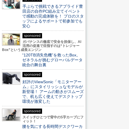
手ぶらで挑戦できるアプライド豊
田店の自作PC組み立てイベント
で感動の完成体験を！ プロのスタ
ッフによるサポートで初参加でも
安心
sponsored
ガバナンスの徹底で安全を担保し、AI
活用の促進で目指すのは“トレジャー
Box”という成長エンジン
“120TB消失危機”を救ったBox。
ゼネラルが挑むグローバルデータ
統合の舞台裏
sponsored
好評のViewSonic「モニターアー
ム」にスタイリッシュなモデルが
新登場！ アームの動きがスムーズ
で、机も広く使えてデスクトップ
環境が激変した
sponsored
スイッチひとつで背中のS字カーブにフ
ィット！
腰を気にする長時間デスクワーカ