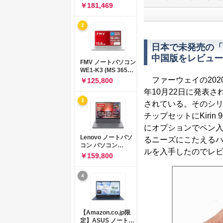
コン 15-fd 15.6イン
￥181,469
チ インテル Core 5
120U メモリ16GB
2
SSD512GB
Windows 11
Microsoft Office
日本で未発売の「HUA
2024搭載 WPS
中国版をレビュー
Office搭載 カメラシ
FMV ノートパソコン
ャッター 指紋認証 薄
WE1-K3 (MS 365
型 Copilotキー搭載
Personal/Copilotキ
ファーウェイの2020
￥125,800
ナチュラルシルバー
ー搭載/Win 11/15.6
(BJ0M5PA-AAAI)
年10月22日に発表
型/Core
3
i5/16GB/SSD
されている。そのシリーズ
512GB/ホワイト)
チップセットにKiri
FMVWK3E15W_AZ
にオプションでペン
Lenovo ノートパソ
るニーズにこたえる
コン パソコン
ルを入手したのでレ
IdeaPad Slim 3 14.0
￥159,800
インチ AMD
Ryzen™ 5 8640HS
4
メモリ16GB
SSD512GB
Microsoft 365 試用
版 Windows11 バッ
テリー駆動12.6時間
【Amazon.co.jp限
重量1.39kg ルナグレ
定】ASUS ノートパ