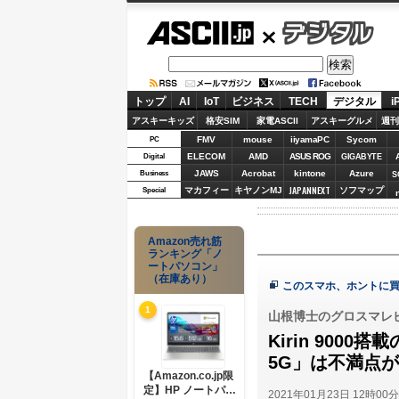
ASCII.jp
デジタル
トップ
AI
IoT
ビジネス
TECH
デジタル
i
アスキーキッズ
格安SIM
家電ASCII
アスキーグルメ
週刊
FMV
mouse
iiyamaPC
Sycom
PC
ELECOM
AMD
ASUS ROG
Digital
GIGABYTE
JAWS
Acrobat
kintone
Azure
Business
S
JAPANNEXT
マカフィー
キヤノンMJ
ソフマップ
Special
Amazon売れ筋
ランキング「ノ
ートパソコン」
（在庫あり）
このスマホ、ホントに
1
山根博士のグロスマレ
Kirin 9000
5G」は不満点
【Amazon.co.jp限
定】HP ノートパソ
2021年01月23日 12時00