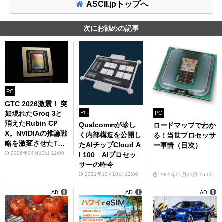
ASCII.jpトップへ
次にお勧めの記事
PC
GTC 2026激震！ 突
PC
如現れたGroq 3と
PC
消えたRubin CP
Qualcommが珍し
ロードマップでわか
X。NVIDIAの推論戦
く内部構造を公開し
る！当世プロセッサ
略を激変させたTSM
たAIチップCloud A
ー事情（目次）
Cの逼迫とメモリー
2026年04月13日 12:00
I 100 AIプロセッ
高騰
サーの昨今
2021年10月18日 12:00
2009年05月21日 16:00
AD
AD
AD