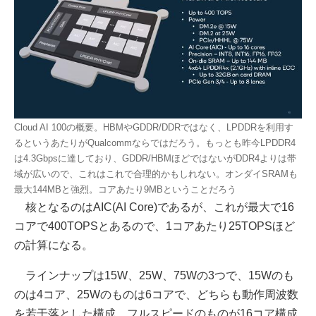
Cloud AI 100の概要。HBMやGDDR/DDRではなく、LPDDRを利用す
るというあたりがQualcommならではだろう。もっとも昨今LPDDR4
は4.3Gbpsに達しており、GDDR/HBMほどではないがDDR4よりは帯
域が広いので、これはこれで合理的かもしれない。オンダイSRAMも
最大144MBと強烈。コアあたり9MBということだろう
核となるのはAIC(AI Core)であるが、これが最大で16
コアで400TOPSとあるので、1コアあたり25TOPSほど
の計算になる。
ラインナップは15W、25W、75Wの3つで、15Wのも
のは4コア、25Wのものは6コアで、どちらも動作周波数
を若干落とした構成。フルスピードのものが16コア構成