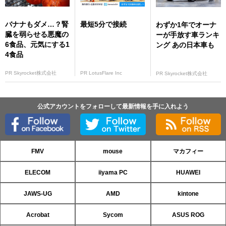
バナナもダメ…？腎
最短5分で接続
わずか1年でオーナ
臓を弱らせる悪魔の
ーが手放す車ランキ
6食品、元気にする1
ング あの日本車も
4食品
PR Skyrocket株式会社
PR LotusFlare Inc
PR Skyrocket株式会社
公式アカウントをフォローして最新情報を手に入れよう
FMV
mouse
マカフィー
ELECOM
iiyama PC
HUAWEI
JAWS-UG
AMD
kintone
Acrobat
Sycom
ASUS ROG