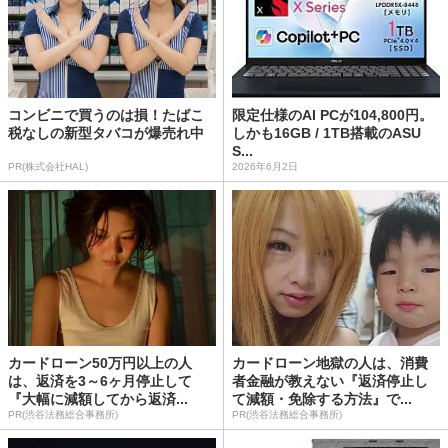
コンビニで買うのは損！たばこ
限定仕様のAI PCが104,800円。
税なしの新型タバコが爆売れ中
しかも16GB / 1TB搭載のASU
S...
PR(株式会社HAL)
2026年6月2日
カードローン50万円以上の人
カードローン地獄の人は、消費
は、返済を3～6ヶ月停止して
者金融が教えない『返済停止し
『大幅に減額してから返済...
て減額・免除する方法』で...
PR(渋谷法務総合事務所)
PR(渋谷法務総合事務所)