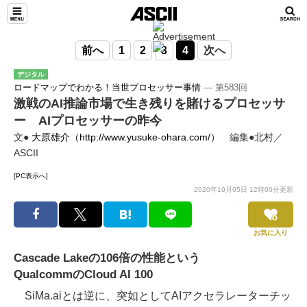
前へ
1
2
3
4
次へ
デジタル
ロードマップでわかる！当世プロセッサー事情
― 第583回
激戦のAI推論市場で生き残りを賭けるプロセッサ
ー AIプロセッサーの昨今
文●
大原雄介（http://www.yusuke-ohara.com/）
編集●北村／
ASCII
[PC表示へ]
2020年10月05日 12時00分更新
お気に入り
Cascade Lakeの106倍の性能という
QualcommのCloud AI 100
SiMa.aiとは逆に、突如としてAIアクセラレーターチッ