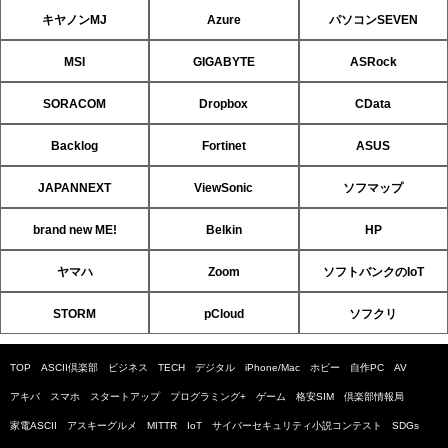
キヤノンMJ
Azure
パソコンSEVEN
MSI
GIGABYTE
ASRock
SORACOM
Dropbox
CData
Backlog
Fortinet
ASUS
JAPANNEXT
ViewSonic
ソフマップ
brand new ME!
Belkin
HP
ヤマハ
Zoom
ソフトバンクのIoT
STORM
pCloud
ソフクリ
TOP
ASCII倶楽部
ビジネス
TECH
デジタル
iPhone/Mac
ホビー
自作PC
AV
アキバ
スマホ
スタートアップ
プログラミング+
ゲーム
格安SIM
倶楽部情報局
家電ASCII
アスキーグルメ
MITTR
IoT
サイバーセキュリティ小説コンテスト
SDGs