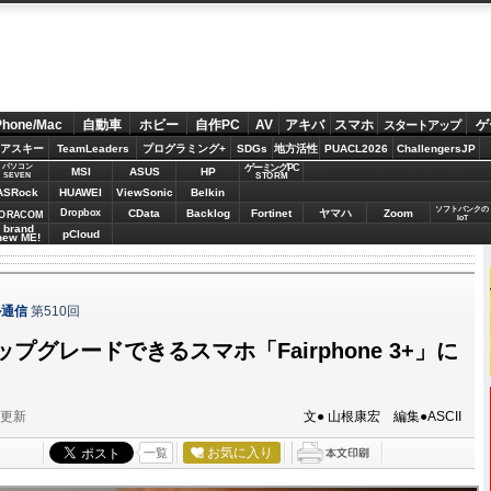
Phone/Mac
自動車
ホビー
自作PC
AV
アキバ
スマホ
ゲ
スタートアップ
アスキー
TeamLeaders
プログラミング+
SDGs
地方活性
PUACL2026
ChallengersJP
パソコン
ゲーミングPC
MSI
ASUS
HP
STORM
SEVEN
ASRock
HUAWEI
ViewSonic
Belkin
ソフトバンクの
Dropbox
CData
Backlog
Fortinet
ヤマハ
Zoom
ORACOM
IoT
brand
pCloud
new ME!
ル通信
第510回
プグレードできるスマホ「Fairphone 3+」に
分更新
文● 山根康宏 編集●ASCII
お気に入り
一覧