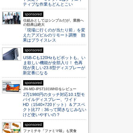
ティブな作業もどんとこい
sponsored
仕組みとしてはシンプルだが、業務へ
の効果は絶大
「現場に行くのが当たり前」を変
えたアズビルのリモート調整 効
果はプライスレス
sponsored
USB-Cも120Hzもピボットも。い
ま欲しい機能が全部入り！ 色再
現が美しい23.8型ディスプレーが
新定番になる
sponsored
JN-MD-IPST101WHDをレビュー
2万1980円のタッチ対応10.1型モ
バイルディスプレー、ワイド
HD（1540×720ドット）＆アスペ
クト比77：36って聞きなじみない
けど使いやすいの？
sponsored
ファミチキ「ファミマ味」も実食