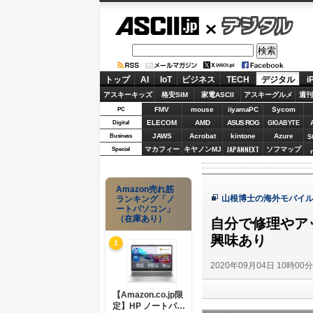
ASCII.jp
デジタル
トップ
AI
IoT
ビジネス
TECH
デジタル
i
アスキーキッズ
格安SIM
家電ASCII
アスキーグルメ
週刊
FMV
mouse
iiyamaPC
Sycom
PC
ELECOM
AMD
ASUS ROG
Digital
GIGABYTE
JAWS
Acrobat
kintone
Azure
Business
S
JAPANNEXT
マカフィー
キヤノンMJ
ソフマップ
Special
Amazon売れ筋
山根博士の海外モバイ
ランキング「ノ
ートパソコン」
（在庫あり）
自分で修理やアッ
興味あり
1
2020年09月04日 10時00
【Amazon.co.jp限
定】HP ノートパソ