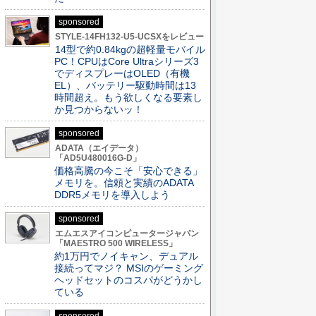
sponsored
STYLE-14FH132-U5-UCSXをレビュー
14型で約0.84kgの超軽量モバイル
PC！CPUはCore Ultraシリーズ3
でディスプレーはOLED（有機
EL）、バッテリー駆動時間は13
時間超え。もう欲しくなる要素し
か見つからないッ！
sponsored
ADATA（エイデータ）
「AD5U480016G-D」
価格高騰の今こそ「安心できる」
メモリを。信頼と実績のADATA
DDR5メモリを導入しよう
sponsored
エムエスアイコンピュータージャパン
「MAESTRO 500 WIRELESS」
約1万円でノイキャン、デュアル
接続ってマジ？ MSIのゲーミング
ヘッドセットのコスパがどうかし
ている