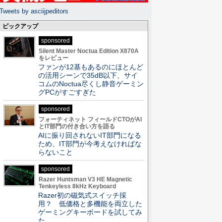
Tweets by asciijpeditors
ピックアップ
sponsored
Silent Master Noctua Edition X870A
をレビュー
ファンが12基もあるのにほとんど
の活用シーンで35dB以下、サイ
コムのNoctua尽くし静音ゲーミン
グPCがすごすぎた
sponsored
フォーティネット フィールドCTOがAI
とIT部門の付き合い方を語る
AIに振り回されないIT部門になる
ため、IT部門が今考えなければな
らないこと
sponsored
Razer Huntsman V3 HE Magnetic
Tenkeyless 8kHz Keyboard
Razer初の磁気式スイッチ採
用？ 低価格と多機能を両立した
ゲーミングキーボードを試してみ
た