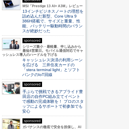
sponsored
MSI「Prestige 13 AI+ A3M」レビュー
13インチビジネスノートの理想を
詰め込んだ新型、Core Ultra 9
386H搭載で、サイズと重量、性
能、バッテリー駆動時間のバラン
スが絶妙だった
sponsored
シリーズ最小・最軽量、申し込みから
最短4営業日。モバイル通信対応でキャ
ッシュレス導入のハードルを下げる
キャッシュレス決済の利用シーン
を広げる 三井住友カードの
「stera terminal light」とソフト
バンクのIoT回線
sponsored
手ぶらで挑戦できるアプライド豊
田店の自作PC組み立てイベント
で感動の完成体験を！ プロのスタ
ッフによるサポートで初参加でも
安心
sponsored
ガバナンスの徹底で安全を担保し、AI