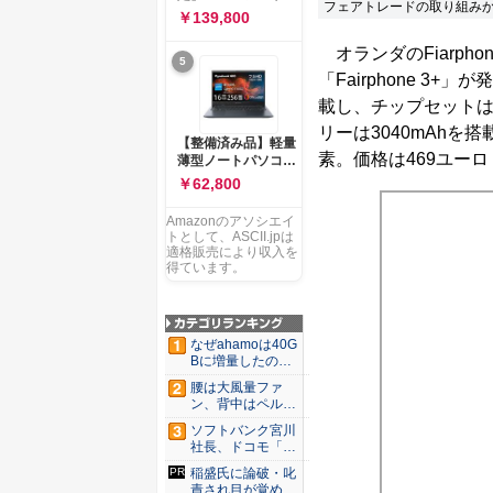
ー 83K9003JJP ノー
フェアトレードの取り組みから
ソコン Vivobook 15
￥139,800
トPC
M1502NAQ 15.6イ
ンチ AMD Ryzen 7
オランダのFiarph
5
170 メモリ16GB
「Fairphone 3
SSD 512GB
Microsoft 365
載し、チップセットはSn
Personal (24か月版)
リーは3040mAhを
搭載 Windows 11 重
【整備済み品】軽量
量1.7kg Wi-Fi 6E ク
素。価格は469ユーロ
薄型ノートパソコン
ワイエットブルー
dynabook G83 ■
￥62,800
M1502NAQ-
13.3型
R7165BUWS
FHD(1920x1080) -
Amazonのアソシエイ
高性能第11世代Core
トとして、ASCII.jpは
i5-1135G7 - メモリ
適格販売により収入を
16GB - SSD 256GB
得ています。
- Webカメラ -
WiFi&Bluetooth -
USB Type-C - MS
Office 2021 - Win11
なぜahamoは40G
搭載
Bに増量したの
か ...
腰は大風量ファ
ン、背中はペルチ
ェ冷却。ダ...
ソフトバンク宮川
社長、ドコモ「ah
amo...
稲盛氏に論破・叱
責され目が覚め