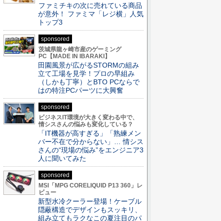
ファミチキの次に売れている商品
が意外！ ファミマ「レジ横」人気
トップ3
sponsored
茨城県龍ヶ崎市産のゲーミング
PC【MADE IN IBARAKI】
田園風景が広がるSTORMの組み
立て工場を見学！プロの早組み
（しかも丁寧）とBTO PCならで
はの特注PCパーツに大興奮
sponsored
ビジネスIT環境が大きく変わる中で、
情シスさんの悩みも変化している？
「IT機器が高すぎる」「熟練メン
バー不在で分からない」… 情シス
さんの“現場の悩み”をエンジニア3
人に聞いてみた
sponsored
MSI「MPG CORELIQUID P13 360」レ
ビュー
新型水冷クーラー登場！ケーブル
隠蔽構造でデザインもスッキリ、
組み立てもラクなこの夏注目のパ