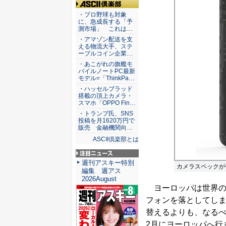
ASCII倶楽部
・プロ野球も対象
に、急成長する「予
測市場」 これは…
・アマゾン配送を支
える物流大手、ステ
ーブルコイン企業…
・あこがれの旗艦モ
バイルノートPC最新
モデル=「ThinkPa…
・ハッセルブラッド
搭載の頂上カメラ・
スマホ「OPPO Fin…
・トランプ氏、SNS
投稿を月1620万円で
販売 金融機関向…
ASCII倶楽部とは
注目ニュース
週刊アスキー特別
カメラスペックが低い
編集 週アス
2026August
ヨーロッパは世界の
フォンを落としてし
替えるよりも、なる
2月にヨーロッパへ行きま