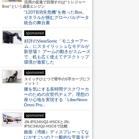
活用の促進で目指すのは“トレジャー
Box”という成長エンジン
“120TB消失危機”を救ったBox。
ゼネラルが挑むグローバルデータ
統合の舞台裏
sponsored
好評のViewSonic「モニターアー
ム」にスタイリッシュなモデルが
新登場！ アームの動きがスムーズ
で、机も広く使えてデスクトップ
環境が激変した
sponsored
スイッチひとつで背中のS字カーブにフ
ィット！
腰を気にする長時間デスクワーカ
ーのための次世代チェア。理想の
座り心地を実現する「LiberNovo
Omni Pro」
sponsored
JN-IPS34UQ2-HSC6とJN-
IPSC34UQ2-HSC6で比較
曲面（湾曲）ディスプレーってな
にがすごいの？一般的な平面モデ