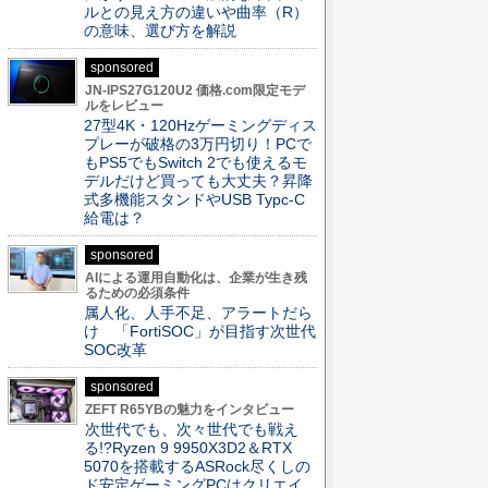
ルとの見え方の違いや曲率（R）
の意味、選び方を解説
sponsored
JN-IPS27G120U2 価格.com限定モデ
ルをレビュー
27型4K・120Hzゲーミングディス
プレーが破格の3万円切り！PCで
もPS5でもSwitch 2でも使えるモ
デルだけど買っても大丈夫？昇降
式多機能スタンドやUSB Typc-C
給電は？
sponsored
AIによる運用自動化は、企業が生き残
るための必須条件
属人化、人手不足、アラートだら
け 「FortiSOC」が目指す次世代
SOC改革
sponsored
ZEFT R65YBの魅力をインタビュー
次世代でも、次々世代でも戦え
る!?Ryzen 9 9950X3D2＆RTX
5070を搭載するASRock尽くしの
ド安定ゲーミングPCはクリエイ