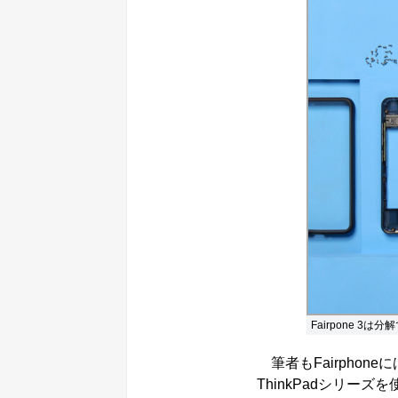
Fairpone 
筆者もFairphon
ThinkPadシリ