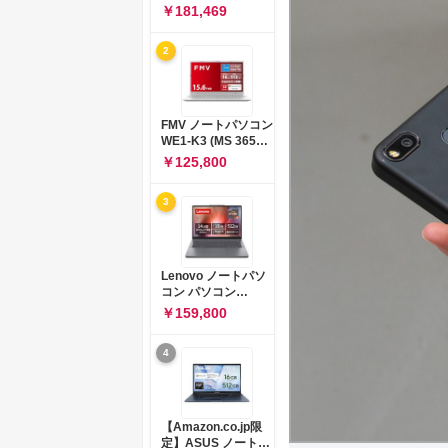
コン 15-fd 15.6イン
￥181,469
チ インテル Core 5
120U メモリ16GB
2
SSD512GB
Windows 11
Microsoft Office
2024搭載 WPS
Office搭載 カメラシ
FMV ノートパソコン
ャッター 指紋認証 薄
WE1-K3 (MS 365
型 Copilotキー搭載
Personal/Copilotキ
￥125,800
ナチュラルシルバー
ー搭載/Win 11/15.6
(BJ0M5PA-AAAI)
型/Core
3
i5/16GB/SSD
512GB/ホワイト)
FMVWK3E15W_AZ
Lenovo ノートパソ
コン パソコン
IdeaPad Slim 3 14.0
￥159,800
インチ AMD
Ryzen™ 5 8640HS
4
メモリ16GB
SSD512GB
Microsoft 365 試用
版 Windows11 バッ
テリー駆動12.6時間
【Amazon.co.jp限
重量1.39kg ルナグレ
定】ASUS ノートパ