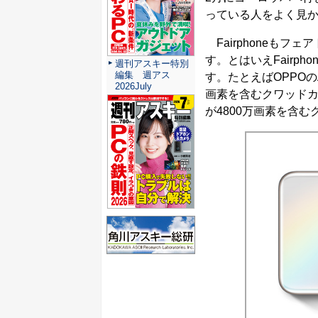
っている人をよく見
Fairphoneも
す。とはいえFairp
週刊アスキー特別
編集 週アス
す。たとえばOPPOのA5(
2026July
画素を含むクワッドカメ
が4800万画素を含む