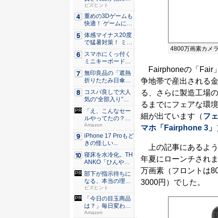
た。経営者...
ビズヒント
重めの3Dゲームも
快適！ ゲームに強
いH...
体感マイナス20度
で猛暑対策！ ミズ
4800万画素カメラ
ノの...
スマホにくっ付く
ミニキーボード！
Fairphoneの「
触ってわ...
無印良品の「遮熱
争地帯で産出される
折りたたみ日傘」
約160...
る、さらに製造工場
コスパ良しで大人
気の“全部入り”の
るまでにフェアな環
アンド...
「え、こんなセー
細が出ています（
フ
ルやってたの？」
80％O...
Amazon
マホ「Fairphone 3」
iPhone 17 Proもど
きの怪しい...
上の記事にあるように、Fa
寝床を水冷化。TH
年夏にローンチされまし
ANKO「ひんやり
水流...
万画素（フロントは8
部下が指示待ちに
なる、本当の理
3000円）でした。
由。23年...
ビズヒント
「今日の目玉商品
は？」毎日変わる
Amaz...
Amazon