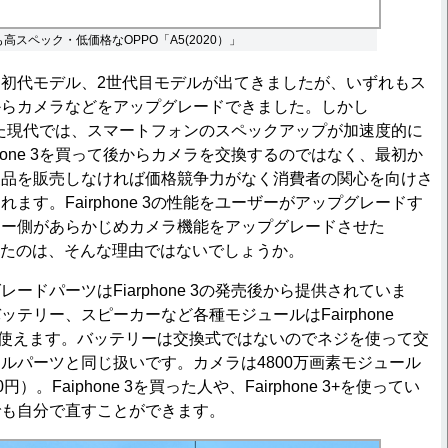
3よりも高スペック・低価格なOPPO「A5(2020）」
neは初代モデル、2世代目モデルが出てきましたが、いずれもス
からカメラなどをアップグレードできました。しかし
が出てきた現代では、スマートフォンのスペックアップが加速度的に
phone 3を買って後からカメラを交換するのではなく、最初か
製品を販売しなければ価格競争力がなく消費者の関心を向けさ
ます。Fairphone 3の性能をユーザーがアップグレードす
カー側があらかじめカメラ機能をアップグレードさせた
を投入したのは、そんな理由ではないでしょうか。
ドパーツはFiarphone 3の発売後から提供されていま
テリー、スピーカーなど各種モジュールはFairphone
 3+共通で使えます。バッテリーは交換式ではないのでネジを使って交
ルパーツと同じ扱いです。カメラは4800万画素モジュール
円）。Faiphone 3を買った人や、Fairphone 3+を使ってい
でも自分で直すことができます。