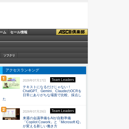
ーム
セール情報
ソフクリ
アクセスランキング
Team Leaders
2026年07月17日
テキストになるだけじゃない！
ChatGPT、Gemini、ClaudeのOCRを
日常にありがちな場面で比較、採点し
た
Team Leaders
2026年07月29日
来週の会議準備をAIが自動準備
「Copilot Cowork」と「Microsoft IQ」
が変える新しい働き方