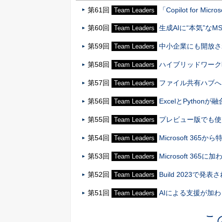
第61回
「Copilot for M
Team Leaders
第60回
生成AIに“本気”なMSが
Team Leaders
第59回
中小企業にも開放されたMicr
Team Leaders
第58回
ハイブリッドワーク
Team Leaders
第57回
ファイル共有ハブへと進
Team Leaders
第56回
ExcelとPythonが融合!
Team Leaders
第55回
プレビュー版でも使えるBi
Team Leaders
第54回
Microsoft 3
Team Leaders
第53回
Microsoft 3
Team Leaders
第52回
Build 2023で発表さ
Team Leaders
第51回
AIによる支援が加わった
Team Leaders
こ