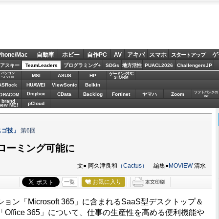
Phone/Mac
自動車
ホビー
自作PC
AV
アキバ
スマホ
ゲ
スタートアップ
アスキー
TeamLeaders
プログラミング+
SDGs
地方活性
PUACL2026
ChallengersJP
パソコン
ゲーミングPC
MSI
ASUS
HP
STORM
SEVEN
ASRock
HUAWEI
ViewSonic
Belkin
ソフトバンクの
Dropbox
CData
Backlog
Fortinet
ヤマハ
Zoom
ORACOM
IoT
brand
pCloud
new ME!
のスゴ技」
第6回
でローミング可能に
文● 阿久津良和
（Cactus）
編集●
MOVIEW
清水
お気に入り
一覧
Microsoft 365」に含まれるSaaS型デスクトップ＆
ffice 365」について、仕事の生産性を高める便利機能や