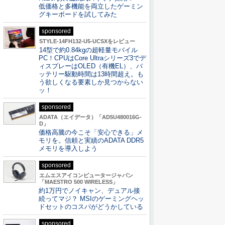
低価格と多機能を両立したゲーミン
グキーボードを試してみた
sponsored
STYLE-14FH132-U5-UCSXをレビュー
14型で約0.84kgの超軽量モバイル
PC！CPUはCore Ultraシリーズ3でデ
ィスプレーはOLED（有機EL）、バ
ッテリー駆動時間は13時間超え。も
う欲しくなる要素しか見つからない
ッ！
sponsored
ADATA（エイデータ）「AD5U480016G-
D」
価格高騰の今こそ「安心できる」メ
モリを。信頼と実績のADATA DDR5
メモリを導入しよう
sponsored
エムエスアイコンピュータージャパン
「MAESTRO 500 WIRELESS」
約1万円でノイキャン、デュアル接
続ってマジ？ MSIのゲーミングヘッ
ドセットのコスパがどうかしている
sponsored