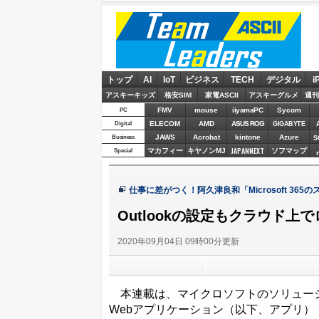
ASCII Team Leaders
トップ
AI
IoT
ビジネス
TECH
デジタル
i
アスキーキッズ
格安SIM
家電ASCII
アスキーグルメ
週刊
FMV
mouse
iiyamaPC
Sycom
PC
ELECOM
AMD
ASUS ROG
Digital
GIGABYTE
JAWS
Acrobat
kintone
Azure
Business
S
JAPANNEXT
マカフィー
キヤノンMJ
ソフマップ
Special
仕事に差がつく！阿久津良和「Microsoft 365
Outlookの設定もクラウド上
2020年09月04日 09時00分更新
本連載は、マイクロソフトのソリューション「
Webアプリケーション（以下、アプリ）「O