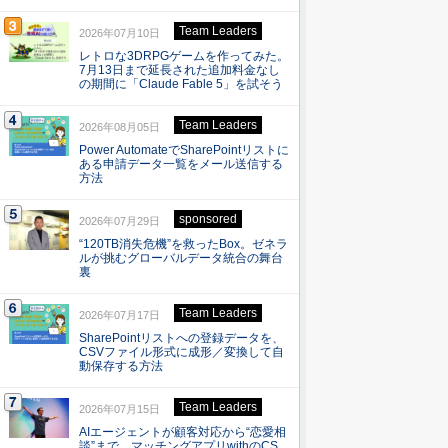
Team Leaders
2026年07月10日
レトロな3DRPGゲームを作ってみた。
7月13日まで延長された追加料金なし
の期間に「Claude Fable 5」を試そう
Team Leaders
2026年08月05日
Power AutomateでSharePointリストに
ある申請データ一覧をメール送信する
方法
sponsored
2026年07月29日
“120TB消失危機”を救ったBox。ゼネラ
ルが挑むグローバルデータ統合の舞台
裏
Team Leaders
2026年07月17日
SharePointリストへの登録データを、
CSVファイル形式に成形／変換して自
動保存する方法
Team Leaders
2026年07月15日
AIエージェントが顧客対応から“恋愛相
談”まで マッチングアプリwithのCS