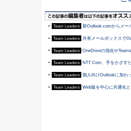
新Outlook.com
Team Leaders
共有メールボックスでOut
Team Leaders
OneDriveの強化やTea
Team Leaders
NTT Com、手をかざす
Team Leaders
個人向けOutlookに加わっ
Team Leaders
Web版を中心に共通化と進
Team Leaders