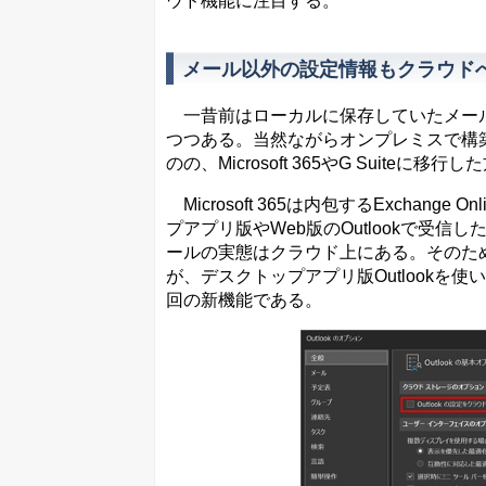
ウド機能に注目する。
メール以外の設定情報もクラウド
一昔前はローカルに保存していたメール
つつある。当然ながらオンプレミスで構
のの、Microsoft 365やG Suite
Microsoft 365は内包するExcha
プアプリ版やWeb版のOutlookで受
ールの実態はクラウド上にある。そのた
が、デスクトップアプリ版Outlook
回の新機能である。