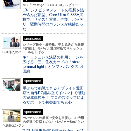
MSI「Prestige 13 AI+ A3M」レビュー
13インチビジネスノートの理想を詰
め込んだ新型、Core Ultra 9 386H搭
載で、サイズと重量、性能、バッテ
リー駆動時間のバランスが絶妙だっ
た
sponsored
シリーズ最小・最軽量、申し込みから最短
4営業日。モバイル通信対応でキャッシュ
レス導入のハードルを下げる
キャッシュレス決済の利用シーンを
広げる 三井住友カードの「stera
terminal light」とソフトバンクのIoT
回線
sponsored
手ぶらで挑戦できるアプライド豊田
店の自作PC組み立てイベントで感動
の完成体験を！ プロのスタッフによ
るサポートで初参加でも安心
sponsored
ガバナンスの徹底で安全を担保し、AI活用
の促進で目指すのは“トレジャーBox”とい
う成長エンジン
“120TB消失危機”を救ったBox。ゼネ