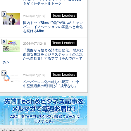
を変えたチャネルトーク
Team Leaders
2026年07月13日
国内トップSIerの“9割”が選ぶAIキャン
バス イノベーションの基盤へと進化
を続けるMiro
Team Leaders
2026年07月24日
「愚痴から始まる請求自動化」 地味に
面倒な集計をビジネスチャットの会話
から自動集計するアプリをAIで作って
みた
Team Leaders
2026年07月10日
ペーパーレス化の厳しい現実 中小・
中堅流通業の5割弱が「成果なし」