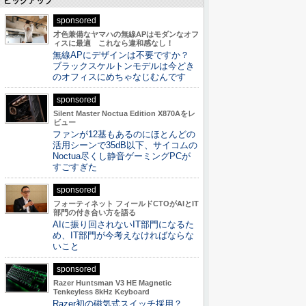
ピックアップ
sponsored
才色兼備なヤマハの無線APはモダンなオフ
ィスに最適 これなら違和感なし！
無線APにデザインは不要ですか？
ブラックスケルトンモデルは今どき
のオフィスにめちゃなじむんです
sponsored
Silent Master Noctua Edition X870Aをレ
ビュー
ファンが12基もあるのにほとんどの
活用シーンで35dB以下、サイコムの
Noctua尽くし静音ゲーミングPCが
すごすぎた
sponsored
フォーティネット フィールドCTOがAIとIT
部門の付き合い方を語る
AIに振り回されないIT部門になるた
め、IT部門が今考えなければならな
いこと
sponsored
Razer Huntsman V3 HE Magnetic
Tenkeyless 8kHz Keyboard
Razer初の磁気式スイッチ採用？