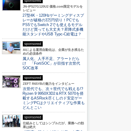
sponsored
JN-IPS27G120U2 価格.com限定モデルを
レビュー
27型4K・120Hzゲーミングディスプ
レーが破格の3万円切り！PCでも
PS5でもSwitch 2でも使えるモデル
だけど買っても大丈夫？昇降式多機
能スタンドやUSB Typc-C給電は？
sponsored
AIによる運用自動化は、企業が生き残るた
めの必須条件
属人化、人手不足、アラートだら
け 「FortiSOC」が目指す次世代
SOC改革
sponsored
ZEFT R65YBの魅力をインタビュー
次世代でも、次々世代でも戦える!?
Ryzen 9 9950X3D2＆RTX 5070を搭
載するASRock尽くしのド安定ゲー
ミングPCはクリエイティブな作業も
どんとこい
sponsored
仕組みとしてはシンプルだが、業務への効
果は絶大