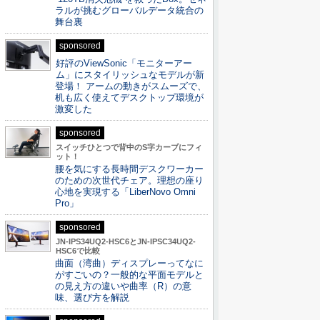
ラルが挑むグローバルデータ統合の
舞台裏
sponsored
好評のViewSonic「モニターアー
ム」にスタイリッシュなモデルが新
登場！ アームの動きがスムーズで、
机も広く使えてデスクトップ環境が
激変した
sponsored
スイッチひとつで背中のS字カーブにフィ
ット！
腰を気にする長時間デスクワーカー
のための次世代チェア。理想の座り
心地を実現する「LiberNovo Omni
Pro」
sponsored
JN-IPS34UQ2-HSC6とJN-IPSC34UQ2-
HSC6で比較
曲面（湾曲）ディスプレーってなに
がすごいの？一般的な平面モデルと
の見え方の違いや曲率（R）の意
味、選び方を解説