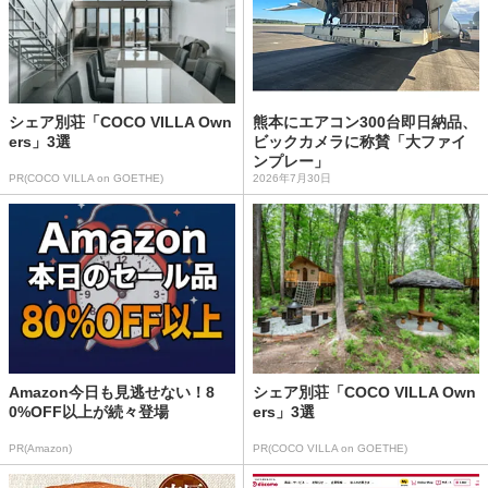
シェア別荘「COCO VILLA Own
熊本にエアコン300台即日納品、
ers」3選
ビックカメラに称賛「大ファイ
ンプレー」
PR(COCO VILLA on GOETHE)
2026年7月30日
Amazon今日も見逃せない！8
シェア別荘「COCO VILLA Own
0%OFF以上が続々登場
ers」3選
PR(Amazon)
PR(COCO VILLA on GOETHE)