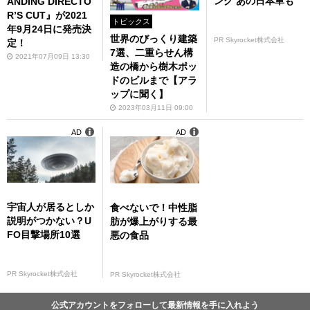
ング あの日本車も
ANDING DIRECTO
R’S CUT』が2021
トピックス
年9月24日に発売決
世界のびっくり建築
PR Skyrocket株式会社
定！
7選、二重らせん構
2021年07月09日 13:30
造の橋から樹木ポッ
ドのビルまで【アラ
ップに聞く】
2023年03月11日 09:00
AD
AD
宇宙人が居るとしか
食べないで！中性脂
説明がつかない？U
肪が爆上がりする最
FO目撃場所10選
悪の食品
PR Skyrocket株式会社
PR Skyrocket株式会社
公式アカウントをフォローして最新情報を手に入れよう