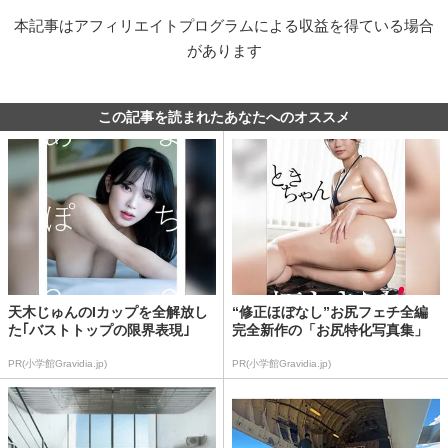
本記事はアフィリエイトプログラムによる収益を得ている場合
があります
この記事を読まれたあなたへのオススメ
天木じゅんのIカップを全解放し
“修正ほぼなし”お尻フェチ全編
た｢バストトップの限界表現｣
完全新作の「お尻特化写真集」
PR(小学館Gravidia.jp)
PR(小学館Gravidia.jp)