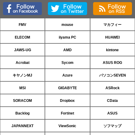
FMV
mouse
マカフィー
ELECOM
iiyama PC
HUAWEI
JAWS-UG
AMD
kintone
Acrobat
Sycom
ASUS ROG
キヤノンMJ
Azure
パソコンSEVEN
MSI
GIGABYTE
ASRock
SORACOM
Dropbox
CData
Backlog
Fortinet
ASUS
JAPANNEXT
ViewSonic
ソフマップ