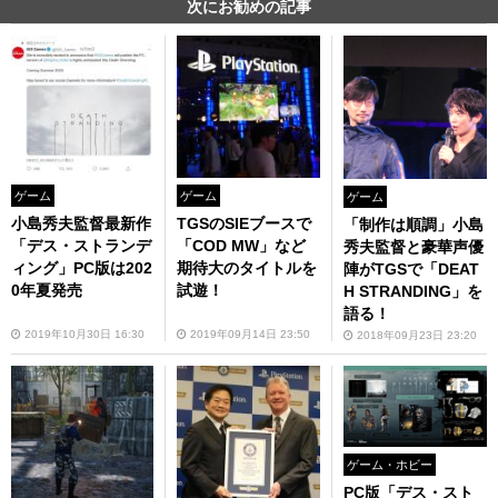
次にお勧めの記事
ゲーム
ゲーム
ゲーム
小島秀夫監督最新作
TGSのSIEブースで
「制作は順調」小島
「デス・ストランデ
「COD MW」など
秀夫監督と豪華声優
ィング」PC版は202
期待大のタイトルを
陣がTGSで「DEAT
0年夏発売
試遊！
H STRANDING」を
語る！
2019年10月30日 16:30
2019年09月14日 23:50
2018年09月23日 23:20
ゲーム・ホビー
PC版「デス・スト