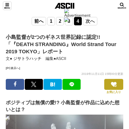
前へ
1
2
3
4
次へ
小島監督が2つのギネス世界記録に認定!!
「『DEATH STRANDING』World Strand Tour
2019 TOKYO」レポート
文●
ジサトラハッチ
編集●ASCII
[PC表示へ]
2019年11月11日 15時00分更新
お気に入り
ポジティブは無償の愛!? 小島監督が作品に込めた想
いとは？