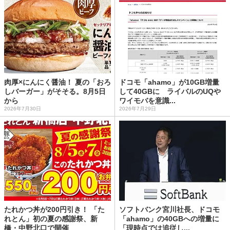
肉厚×にんにく醤油！ 夏の「おろ
ドコモ「ahamo」が10GB増量
しバーガー」がそそる。8月5日
して40GBに ライバルのUQや
から
ワイモバを意識...
2026年7月30日
2026年7月29日
たれかつ丼が200円引き！ 「た
ソフトバンク宮川社長、ドコモ
れとん」初の夏の感謝祭、新
「ahamo」の40GBへの増量に
橋・中野北口で開催
「現時点では追従し...