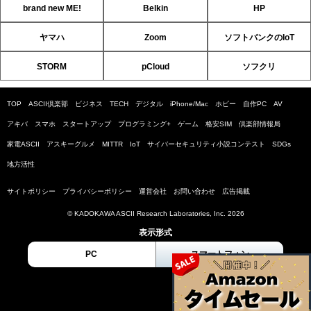
brand new ME!
Belkin
HP
ヤマハ
Zoom
ソフトバンクのIoT
STORM
pCloud
ソフクリ
TOP
ASCII倶楽部
ビジネス
TECH
デジタル
iPhone/Mac
ホビー
自作PC
AV
アキバ
スマホ
スタートアップ
プログラミング+
ゲーム
格安SIM
倶楽部情報局
家電ASCII
アスキーグルメ
MITTR
IoT
サイバーセキュリティ小説コンテスト
SDGs
地方活性
サイトポリシー
プライバシーポリシー
運営会社
お問い合わせ
広告掲載
© KADOKAWA ASCII Research Laboratories, Inc. 2026
表示形式
PC
スマートフォン