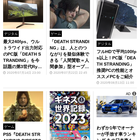
デジタル
ゲーム
最大240fps、ウル
「DEATH STRANDI
デジタル
トラワイド出力対応
NG」は、人とのつ
フルHDで平均100fp
のPC版「DEATH S
ながりを疑似体験で
s以上！PC版「DEA
TRANDING」を今
きる「人間賛歌＝人
TH STRANDING」
話題の第3世代Ryze
間参加」型オープン
推奨PCの性能とオ
n＆Radeon環境で
ワールドゲームの傑
2020年07月14日 23:00
2020年07月22日 22:45
ススメPCをご紹介
速攻レビュー
作
2020年08月13日 11:00
AD
ゲーム
わずか1年でオーナ
ーが手放す車ランキ
PS5『DEATH STR