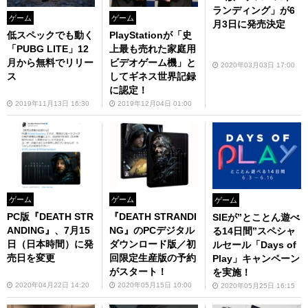
ランディング」が6
ゲーム
ゲーム
月3日に発売決定
低スペックでも動く
PlayStationが「史
「PUBG LITE」12
上最も売れた家庭用
月から無料でリリー
ビデオゲーム機」と
2020年03月03日 17:00
ス
してギネス世界記録
に認定！
2019年11月13日 16:30
2019年12月04日 01:00
ゲーム
ゲーム
ゲーム
PC版『DEATH STR
『DEATH STRANDI
SIEが”とことん遊べ
ANDING』、7月15
NG』のPCデジタル
る14日間”スペシャ
日（日本時間）に発
ダウンロード版／初
ルセール「Days of
売日を変更
回限定⽣産版の予約
Play」キャンペーン
がスタート！
を実施！
2020年04月22日 14:20
2020年05月15日 10:00
2020年05月25日 16:15