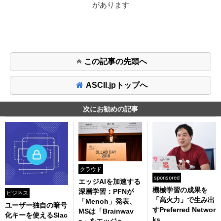
があります
この記事の先頭へ
ASCII.jpトップへ
次にお勧めの記事
クラウド
sponsored
エッジAIを加速する
機械学習の成果を
深層学習：PFNが
ビジネス
「高火力」で生み出
「Menoh」発表、
ユーザー独自の暗号
すPreferred Networ
MSは「Brainwav
化キーを使えるSlac
ks