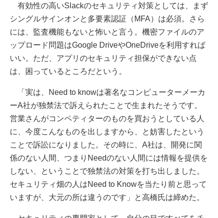
有効性の高いSlackのセキュリティ対策としては、まず
シングルサインオンと多要素認証（MFA）は必須。さら
には、監査機能もないと怖いと言う。機密ファイルのア
ップロード問題はGoogle DriveやOneDriveを利用すれば
いい。ただ、アプリのセキュリティ担保ができない点
は、困っているところだという。
「実は、Need to knowは著名なコンピューターメーカ
ーA社が独禁法で訴えられたことで生まれたそうです。
営業さんがコンペティターのものを買おうとしている人
に、今度こんなものを出しますから、と妨害したという
ことで訴訟になりました。その時に、A社は、開発に関
係のない人間、つまりNeedのない人間には情報を提供を
しない、ということで独禁法の対策を打ち出しました。
セキュリティ畑の人はNeed to Knowを当たり前と思って
いますが、大元の所は違うのです」と高橋氏は締めた。