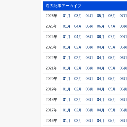
過去記事アーカイブ
2026年
01月
03月
04月
05月
06月
07
2025年
01月
04月
05月
06月
07月
08
2024年
01月
04月
05月
06月
07月
09
2023年
01月
02月
03月
04月
05月
06
2022年
01月
02月
03月
04月
05月
06
2021年
01月
02月
03月
04月
05月
06
2020年
01月
02月
03月
04月
05月
06
2019年
01月
02月
03月
04月
05月
06
2018年
01月
02月
03月
04月
05月
06
2017年
01月
02月
03月
04月
05月
06
2016年
01月
02月
03月
04月
05月
06