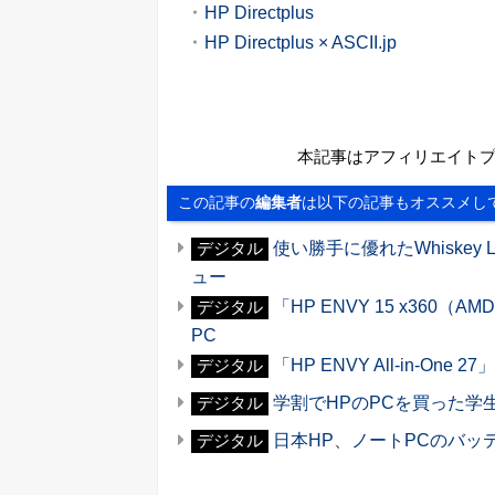
HP Directplus
HP Directplus × ASCII.jp
本記事はアフィリエイト
この記事の
編集者
は以下の記事もオススメし
使い勝手に優れたWhiskey La
デジタル
ュー
「HP ENVY 15 x360（A
デジタル
PC
「HP ENVY All-in-On
デジタル
学割でHPのPCを買った学
デジタル
日本HP、ノートPCのバッ
デジタル