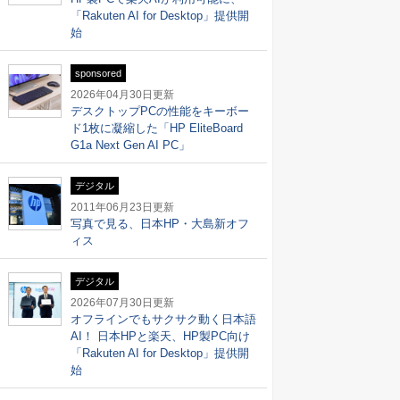
「Rakuten AI for Desktop」提供開
始
sponsored
2026年04月30日
更新
デスクトップPCの性能をキーボー
ド1枚に凝縮した「HP EliteBoard
G1a Next Gen AI PC」
デジタル
2011年06月23日
更新
写真で見る、日本HP・大島新オフ
ィス
デジタル
2026年07月30日
更新
オフラインでもサクサク動く日本語
AI！ 日本HPと楽天、HP製PC向け
「Rakuten AI for Desktop」提供開
始