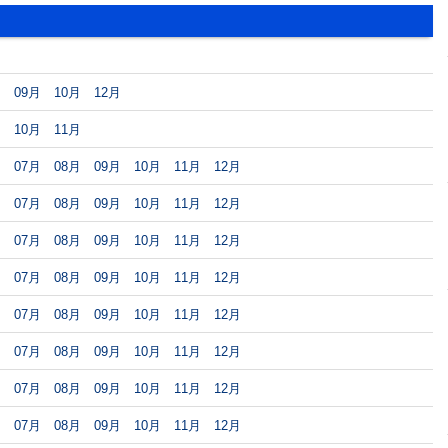
月
月
09月
10月
12月
月
10月
11月
月
07月
08月
09月
10月
11月
12月
月
07月
08月
09月
10月
11月
12月
月
07月
08月
09月
10月
11月
12月
月
07月
08月
09月
10月
11月
12月
月
07月
08月
09月
10月
11月
12月
月
07月
08月
09月
10月
11月
12月
月
07月
08月
09月
10月
11月
12月
月
07月
08月
09月
10月
11月
12月