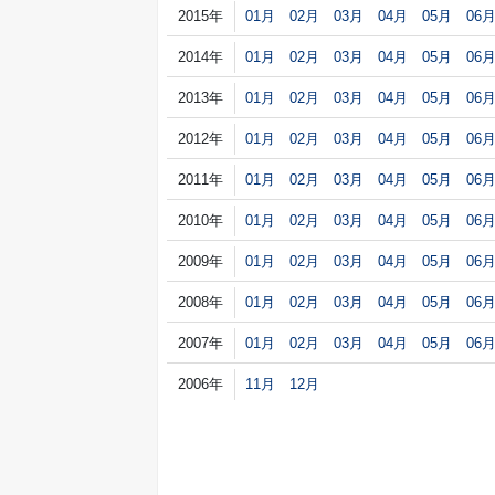
2015年
01月
02月
03月
04月
05月
06
2014年
01月
02月
03月
04月
05月
06
2013年
01月
02月
03月
04月
05月
06
2012年
01月
02月
03月
04月
05月
06
2011年
01月
02月
03月
04月
05月
06
2010年
01月
02月
03月
04月
05月
06
2009年
01月
02月
03月
04月
05月
06
2008年
01月
02月
03月
04月
05月
06
2007年
01月
02月
03月
04月
05月
06
2006年
11月
12月