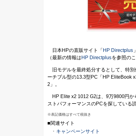
日本HPの直販サイト「
HP Directplus
（最新の情報は
HP Directplus
を参照のこ
旧モデルを最終処分するとして、特別価
ーチブル型の13.3型PC「HP EliteBook x3
2」。
HP Elite x2 1012 G2は、9
ストパフォーマンスのPCを探している
※表記価格はすべて税抜き
■関連サイト
キャンペーンサイト