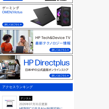
アクセスランキング
デジタル
2026年07月31日
更新
HP製PCで楽天AIが利用可能に、