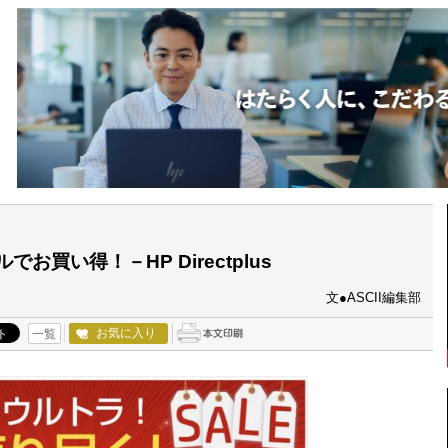
ルでお買い得！－HP Directplus
ASCII編集部
お気に入り
一覧