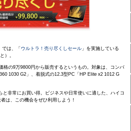
」では、「
ウルトラ！売り尽くしセール
」を実施している
と）。
格の9万9800円から販売するというもの。対象は、コンバ
60 1030 G2」、着脱式の12.3型PC「HP Elite x2 1012 G
万9800円からと非常にお買い得。ビジネスや日常使いに適した、ハイコ
読者は、この機会をぜひ利用しよう！