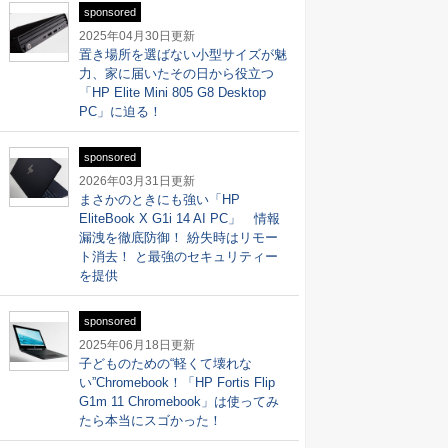
sponsored
2025年04月30日
更新
置き場所を選ばない小型サイズが魅
力、家に届いたその日から役立つ
「HP Elite Mini 805 G8 Desktop
PC」に迫る！
sponsored
2026年03月31日
更新
まさかのときにも強い「HP
EliteBook X G1i 14 AI PC」 情報
漏洩を徹底防御！ 紛失時はリモー
ト消去！ と最強のセキュリティー
を提供
sponsored
2025年06月18日
更新
子どものための“軽くて壊れな
い”Chromebook！「HP Fortis Flip
G1m 11 Chromebook」は使ってみ
たら本当にスゴかった！