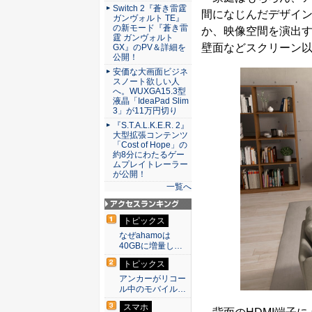
Switch 2『蒼き雷霆
間になじんだデザイ
ガンヴォルト TE』
の新モード『蒼き雷
か、映像空間を演出
霆 ガンヴォルト
壁面などスクリーン
GX』のPV＆詳細を
公開！
安価な大画面ビジネ
スノート欲しい人
へ。WUXGA15.3型
液晶「IdeaPad Slim
3」が11万円切り
『S.T.A.L.K.E.R. 2』
大型拡張コンテンツ
「Cost of Hope」の
約8分にわたるゲー
ムプレイトレーラー
が公開！
一覧へ
アクセスランキン
トピックス
グ
なぜahamoは
40GBに増量し…
トピックス
アンカーがリコー
ル中のモバイル…
スマホ