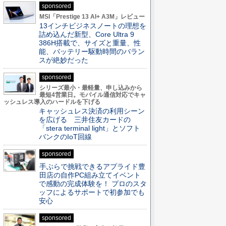
sponsored
MSI「Prestige 13 AI+ A3M」レビュー
13インチビジネスノートの理想を
詰め込んだ新型、Core Ultra 9
386H搭載で、サイズと重量、性
能、バッテリー駆動時間のバラン
スが絶妙だった
sponsored
シリーズ最小・最軽量、申し込みから
最短4営業日。モバイル通信対応でキャ
ッシュレス導入のハードルを下げる
キャッシュレス決済の利用シーン
を広げる 三井住友カードの
「stera terminal light」とソフト
バンクのIoT回線
sponsored
手ぶらで挑戦できるアプライド豊
田店の自作PC組み立てイベント
で感動の完成体験を！ プロのスタ
ッフによるサポートで初参加でも
安心
sponsored