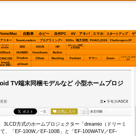
Phone/Mac
自動車
ホビー
自作PC
AV
アキバ
スマホ
ゲ
スタートアップ
アスキー
TeamLeaders
プログラミング+
SDGs
地方活性
PUACL2026
ChallengersJP
パソコン
ゲーミングPC
MSI
ASUS
HP
STORM
SEVEN
ASRock
HUAWEI
ViewSonic
Belkin
ソフトバンクの
Dropbox
CData
Backlog
Fortinet
ヤマハ
Zoom
ORACOM
IoT
brand
pCloud
new ME!
roid TV端末同梱モデルなど 小型ホームプロジ
分更新
文● ラモス/ASCII
お気に入り
一覧
3LCD方式のホームプロジェクター「dreamio（ドリーミ
EF-100W／EF-100B」と「EF-100WATV／EF-