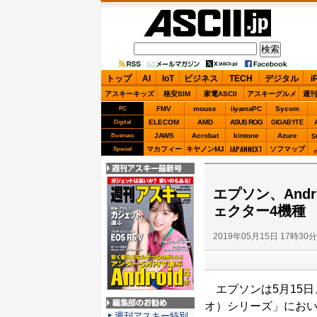
ASCII.jp
トップ
AI
IoT
ビジネス
TECH
デジタル
i
アスキーキッズ
格安SIM
家電ASCII
アスキーグルメ
週刊
FMV
mouse
iiyamaPC
Sycom
PC
ELECOM
AMD
ASUS ROG
Digital
GIGABYTE
JAWS
Acrobat
kintone
Azure
Business
S
JAPANNEXT
マカフィー
キヤノンMJ
ソフマップ
Special
週刊アスキー最新
号
エプソン、And
ェクター4機種
2019年05月15日 17時30
エプソンは5月15日、
オ）シリーズ」において、「
編集部のお勧め
週刊アスキー特別