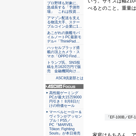
いう。サイズは幅210
ASCII倶楽部
プロ野球も対象に、
急成長する「予測市
べるとのこと。重量は約
場」 これは投資…
アマゾン配送を支え
る物流大手、ステー
ブルコイン企業に1…
あこがれの旗艦モバ
イルノートPC最新モ
デル=「ThinkPad…
ハッセルブラッド搭
載の頂上カメラ・ス
マホ「OPPO Find…
トランプ氏、SNS投
稿を月1620万円で販
売 金融機関向け…
ASCII倶楽部とは
ASCII.jp Focus
高性能ゲーミング
PCが最大15万9000
円引き！ 8月8日だ
けの特価セール
マーベルヒーロー＆
ヴィランがアッセン
「EF-100B／EF-
ブル！PS5／
PC『MARVEL
Tōkon: Fighting
Souls』が本日発売
家庭はもちろん、ア