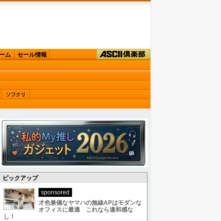
ーム
セール情報
ソフクリ
ピックアップ
sponsored
才色兼備なヤマハの無線APはモダンな
オフィスに最適 これなら違和感な
し！