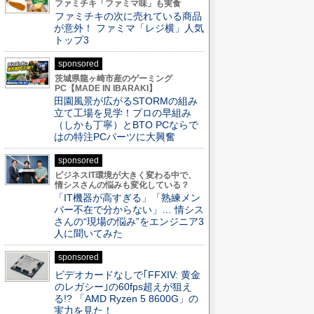
ファミチキ「ファミマ味」も実食
ファミチキの次に売れている商品
が意外！ ファミマ「レジ横」人気
トップ3
sponsored
茨城県龍ヶ崎市産のゲーミング
PC【MADE IN IBARAKI】
田園風景が広がるSTORMの組み
立て工場を見学！プロの早組み
（しかも丁寧）とBTO PCならで
はの特注PCパーツに大興奮
sponsored
ビジネスIT環境が大きく変わる中で、
情シスさんの悩みも変化している？
「IT機器が高すぎる」「熟練メン
バー不在で分からない」… 情シス
さんの“現場の悩み”をエンジニア3
人に聞いてみた
sponsored
ビデオカードなしで｢FFXIV: 黄金
のレガシー｣の60fps超えが狙え
る!? 「AMD Ryzen 5 8600G」の
実力を見た！