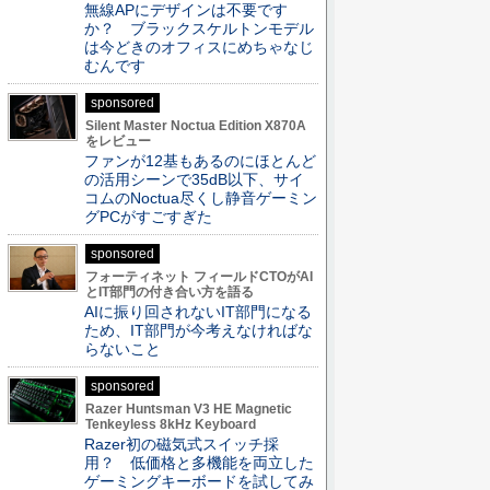
無線APにデザインは不要です
か？ ブラックスケルトンモデル
は今どきのオフィスにめちゃなじ
むんです
sponsored
Silent Master Noctua Edition X870A
をレビュー
ファンが12基もあるのにほとんど
の活用シーンで35dB以下、サイ
コムのNoctua尽くし静音ゲーミン
グPCがすごすぎた
sponsored
フォーティネット フィールドCTOがAI
とIT部門の付き合い方を語る
AIに振り回されないIT部門になる
ため、IT部門が今考えなければな
らないこと
sponsored
Razer Huntsman V3 HE Magnetic
Tenkeyless 8kHz Keyboard
Razer初の磁気式スイッチ採
用？ 低価格と多機能を両立した
ゲーミングキーボードを試してみ