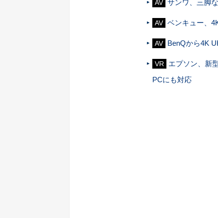
サンワ、三脚
AV
ベンキュー、4
AV
BenQから4K
AV
エプソン、新
VR
PCにも対応