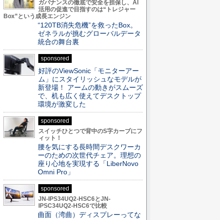
ガバナンスの徹底で安全を担保し、AI
活用の促進で目指すのは“トレジャー
Box”という成長エンジン
“120TB消失危機”を救ったBox。
ゼネラルが挑むグローバルデータ
統合の舞台裏
sponsored
好評のViewSonic「モニターアー
ム」にスタイリッシュなモデルが
新登場！ アームの動きがスムーズ
で、机も広く使えてデスクトップ
環境が激変した
sponsored
スイッチひとつで背中のS字カーブにフ
ィット！
腰を気にする長時間デスクワーカ
ーのための次世代チェア。理想の
座り心地を実現する「LiberNovo
Omni Pro」
sponsored
JN-IPS34UQ2-HSC6とJN-
IPSC34UQ2-HSC6で比較
曲面（湾曲）ディスプレーってな