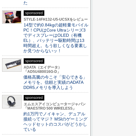
た
sponsored
STYLE-14FH132-U5-UCSXをレビュー
14型で約0.84kgの超軽量モバイル
PC！CPUはCore Ultraシリーズ3
でディスプレーはOLED（有機
EL）、バッテリー駆動時間は13
時間超え。もう欲しくなる要素し
か見つからないッ！
sponsored
ADATA（エイデータ）
「AD5U480016G-D」
価格高騰の今こそ「安心できる」
メモリを。信頼と実績のADATA
DDR5メモリを導入しよう
sponsored
エムエスアイコンピュータージャパン
「MAESTRO 500 WIRELESS」
約1万円でノイキャン、デュアル
接続ってマジ？ MSIのゲーミング
ヘッドセットのコスパがどうかし
ている