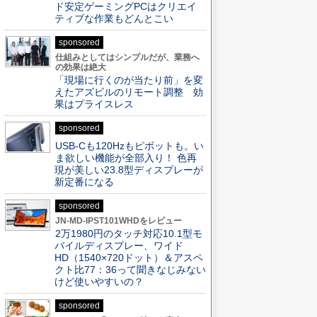
ド安定ゲーミングPCはクリエイ
ティブな作業もどんとこい
sponsored
仕組みとしてはシンプルだが、業務へ
の効果は絶大
「現場に行くのが当たり前」を変
えたアズビルのリモート調整 効
果はプライスレス
sponsored
USB-Cも120Hzもピボットも。い
ま欲しい機能が全部入り！ 色再
現が美しい23.8型ディスプレーが
新定番になる
sponsored
JN-MD-IPST101WHDをレビュー
2万1980円のタッチ対応10.1型モ
バイルディスプレー、ワイド
HD（1540×720ドット）＆アスペ
クト比77：36って聞きなじみない
けど使いやすいの？
sponsored