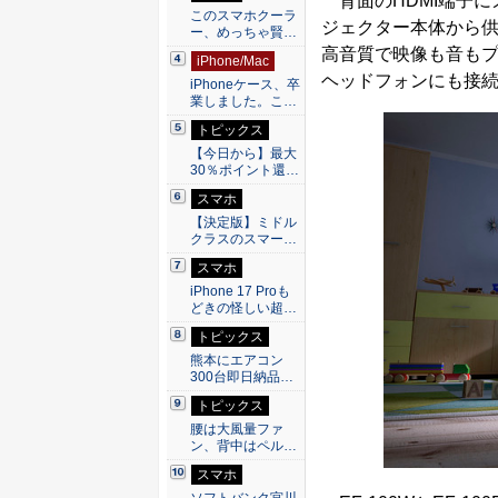
背面のHDMI端子に
このスマホクーラ
ジェクター本体から
ー、めっちゃ賢…
高音質で映像も音もプロ
iPhone/Mac
ヘッドフォンにも接
iPhoneケース、卒
業しました。こ…
トピックス
【今日から】最大
30％ポイント還…
スマホ
【決定版】ミドル
クラスのスマー…
スマホ
iPhone 17 Proも
どきの怪しい超…
トピックス
熊本にエアコン
300台即日納品…
トピックス
腰は大風量ファ
ン、背中はペル…
スマホ
ソフトバンク宮川