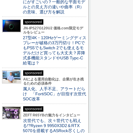
にがすごいの？一般的な平面モデ
ルとの見え方の違いや曲率（R）
の意味、選び方を解説
sponsored
JN-IPS27G120U2 価格.com限定モデ
ルをレビュー
27型4K・120Hzゲーミングディス
プレーが破格の3万円切り！PCで
もPS5でもSwitch 2でも使えるモ
デルだけど買っても大丈夫？昇降
式多機能スタンドやUSB Typc-C
給電は？
sponsored
AIによる運用自動化は、企業が生き残
るための必須条件
属人化、人手不足、アラートだら
け 「FortiSOC」が目指す次世代
SOC改革
sponsored
ZEFT R65YBの魅力をインタビュー
次世代でも、次々世代でも戦え
る!?Ryzen 9 9950X3D2＆RTX
5070を搭載するASRock尽くしの