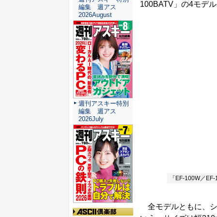
100BATV」の4モ
編集 週アス
2026August
週刊アスキー特別
編集 週アス
2026July
「EF-100W／EF-
全モデルともに、シ