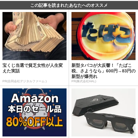
この記事を読まれたあなたへのオススメ
宝くじ当選で貧乏女性が人生変
新型タバコが大反響！「たばこ
えた実話
税、さようなら」600円→83円の
新型が爆売れ
PR(合同会社デジタルファーム )
PR(株式会社HAL)