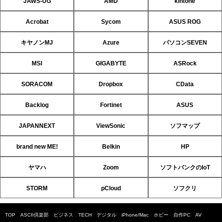
JAWS-UG
AMD
kintone
Acrobat
Sycom
ASUS ROG
キヤノンMJ
Azure
パソコンSEVEN
MSI
GIGABYTE
ASRock
SORACOM
Dropbox
CData
Backlog
Fortinet
ASUS
JAPANNEXT
ViewSonic
ソフマップ
brand new ME!
Belkin
HP
ヤマハ
Zoom
ソフトバンクのIoT
STORM
pCloud
ソフクリ
TOP
ASCII倶楽部
ビジネス
TECH
デジタル
iPhone/Mac
ホビー
自作PC
AV