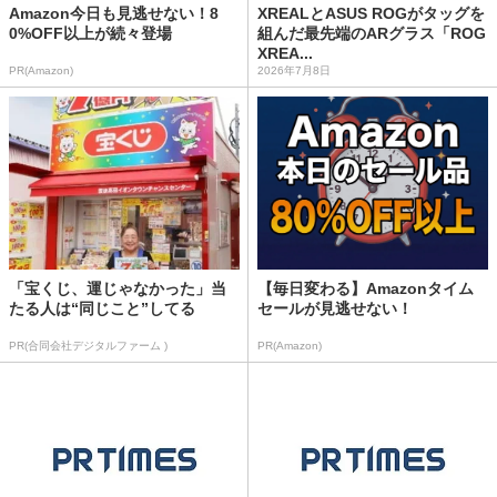
Amazon今日も見逃せない！8
XREALとASUS ROGがタッグを
0%OFF以上が続々登場
組んだ最先端のARグラス「ROG
XREA...
PR(Amazon)
2026年7月8日
「宝くじ、運じゃなかった」当
【毎日変わる】Amazonタイム
たる人は“同じこと”してる
セールが見逃せない！
PR(合同会社デジタルファーム )
PR(Amazon)