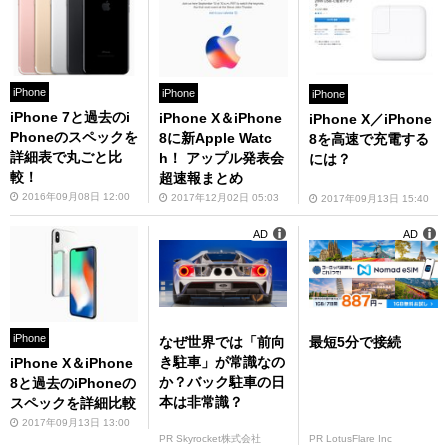
iPhone
iPhone
iPhone
iPhone 7と過去のi
iPhone X＆iPhone
iPhone X／iPhone
Phoneのスペックを
8に新Apple Watc
8を高速で充電する
詳細表で丸ごと比
h！ アップル発表会
には？
較！
超速報まとめ
2016年09月08日 12:00
2017年12月02日 05:03
2017年09月13日 15:40
AD
AD
iPhone
なぜ世界では「前向
最短5分で接続
き駐車」が常識なの
iPhone X＆iPhone
か？バック駐車の日
8と過去のiPhoneの
本は非常識？
スペックを詳細比較
2017年09月13日 13:00
PR Skyrocket株式会社
PR LotusFlare Inc