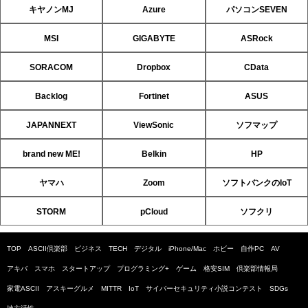
キヤノンMJ
Azure
パソコンSEVEN
MSI
GIGABYTE
ASRock
SORACOM
Dropbox
CData
Backlog
Fortinet
ASUS
JAPANNEXT
ViewSonic
ソフマップ
brand new ME!
Belkin
HP
ヤマハ
Zoom
ソフトバンクのIoT
STORM
pCloud
ソフクリ
TOP
ASCII倶楽部
ビジネス
TECH
デジタル
iPhone/Mac
ホビー
自作PC
AV
アキバ
スマホ
スタートアップ
プログラミング+
ゲーム
格安SIM
倶楽部情報局
家電ASCII
アスキーグルメ
MITTR
IoT
サイバーセキュリティ小説コンテスト
SDGs