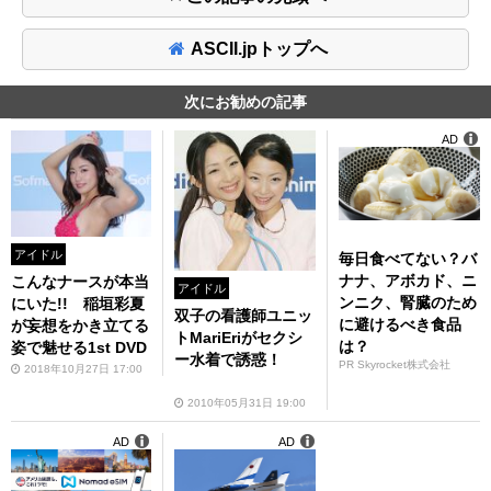
ASCII.jpトップへ
次にお勧めの記事
AD
アイドル
毎日食べてない？バ
ナナ、アボカド、ニ
こんなナースが本当
アイドル
ンニク、腎臓のため
にいた!! 稲垣彩夏
双子の看護師ユニッ
に避けるべき食品
が妄想をかき立てる
トMariEriがセクシ
は？
姿で魅せる1st DVD
ー水着で誘惑！
PR Skyrocket株式会社
2018年10月27日 17:00
2010年05月31日 19:00
AD
AD