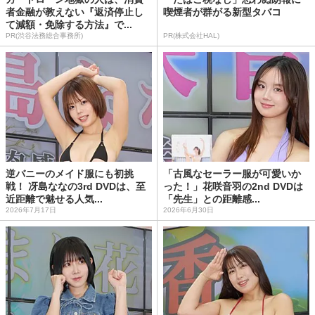
者金融が教えない『返済停止し
喫煙者が群がる新型タバコ
て減額・免除する方法』で...
PR(渋谷法務総合事務所)
PR(株式会社HAL)
逆バニーのメイド服にも初挑
「古風なセーラー服が可愛いか
戦！ 冴島ななの3rd DVDは、至
った！」花咲音羽の2nd DVDは
近距離で魅せる人気...
「先生」との距離感...
2026年7月17日
2026年6月30日