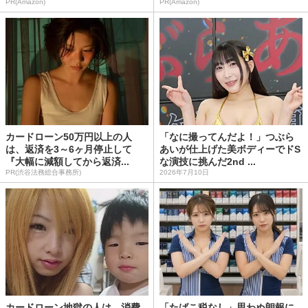
PR(Amazon)
PR(Amazon)
カードローン50万円以上の人
「なに撮ってんだよ！」つぶら
は、返済を3～6ヶ月停止して
あいが仕上げた美ボディーでドS
『大幅に減額してから返済...
な演技に挑んだ2nd ...
PR(渋谷法務総合事務所)
2026年7月10日
カードローン地獄の人は、消費
「たばこ税なし」思わぬ朗報に