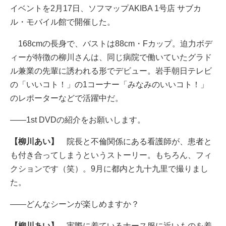
イベントを2月17日、ソフマップAKIBA 1号店 サブカ
ル・モバイル館で開催した。
168cmの長身で、バストは88cm・Fカップ。迫力ボデ
ィーが特徴の柳川さんは、同じ病院で働いていたグラド
ル兼業の先輩に誘われる形でデビュー。岩手朝日テレビ
の「いいコト！」の1コーナー「みなみのいいコト！」
のレポーターなどで活躍中だ。
――1st DVDの紹介をお願いします。
【柳川あい】
院長と不倫関係にある看護師が、患者と
も付き合ってしまうというストーリー。もちろん、フィ
クションです（笑）。9月に都内と九十九里で撮りまし
た。
――どんなシーンが楽しめますか？
【柳川あい】
実際に着ているナース服に近いものを着