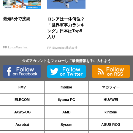
最短5分で接続
ロシアは一体何位？
「世界軍事力ランキ
ング」日本はTop5
入り
PR LotusFlare Inc
PR Skyrocket株式会社
公式アカウントをフォローして最新情報を手に入れよう
FMV
mouse
マカフィー
ELECOM
iiyama PC
HUAWEI
JAWS-UG
AMD
kintone
Acrobat
Sycom
ASUS ROG