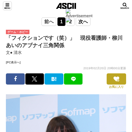
前へ
1
2
次へ
ゲーム・ホビー
「フィクションです（笑）」 現役看護師・柳川
あいのアブナイ三角関係
文● 清水
[PC表示へ]
2019年02月20日 20時00分更新
お気に入り