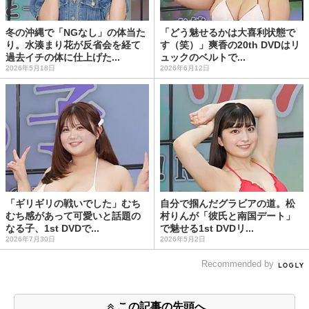
冬の沖縄で「NGなし」の体当た
「どう魅せるかは大喜利状態で
り。水湊まり花が反省会を経て
す（笑）」爽香の20th DVDはリ
過去イチの体に仕上げた...
ュックのベルトで...
2026年5月18日
2026年6月12日
「ギリギリの戦いでした」むち
自分で掴んだグラビアの道。松
むち感があって可愛いと話題の
村りんが「彼氏と南国デート」
なる子、1st DVDで...
で魅せる1st DVDリ...
2026年7月30日
2026年5月2日
Recommended by
この記事の先頭へ