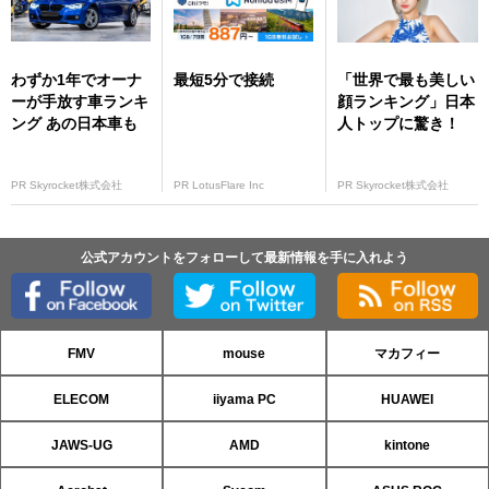
わずか1年でオーナ
最短5分で接続
「世界で最も美しい
ーが手放す車ランキ
顔ランキング」日本
ング あの日本車も
人トップに驚き！
PR Skyrocket株式会社
PR LotusFlare Inc
PR Skyrocket株式会社
公式アカウントをフォローして最新情報を手に入れよう
FMV
mouse
マカフィー
ELECOM
iiyama PC
HUAWEI
JAWS-UG
AMD
kintone