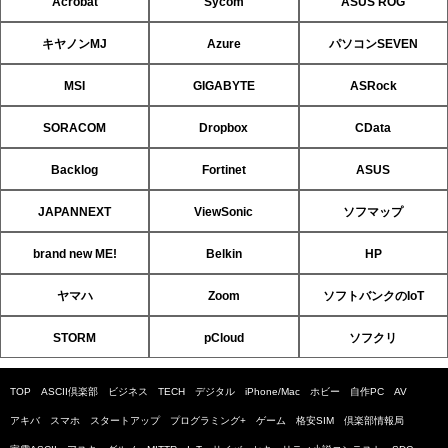
Acrobat
Sycom
ASUS ROG
キヤノンMJ
Azure
パソコンSEVEN
MSI
GIGABYTE
ASRock
SORACOM
Dropbox
CData
Backlog
Fortinet
ASUS
JAPANNEXT
ViewSonic
ソフマップ
brand new ME!
Belkin
HP
ヤマハ
Zoom
ソフトバンクのIoT
STORM
pCloud
ソフクリ
TOP
ASCII倶楽部
ビジネス
TECH
デジタル
iPhone/Mac
ホビー
自作PC
AV
アキバ
スマホ
スタートアップ
プログラミング+
ゲーム
格安SIM
倶楽部情報局