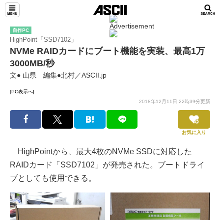
自作PC
HighPoint「SSD7102」
NVMe RAIDカードにブート機能を実装、最高1万
3000MB/秒
文● 山県 編集●北村／ASCII.jp
[PC表示へ]
2018年12月11日 22時39分更新
お気に入り
HighPointから、最大4枚のNVMe SSDに対応した
RAIDカード「SSD7102」が発売された。ブートドライ
ブとしても使用できる。