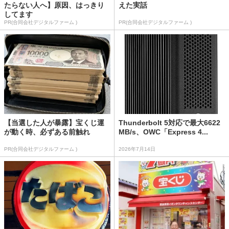
たらない人へ】原因、はっきり
えた実話
してます
PR(合同会社デジタルファーム )
PR(合同会社デジタルファーム )
【当選した人が暴露】宝くじ運
Thunderbolt 5対応で最大6622
が動く時、必ずある前触れ
MB/s、OWC「Express 4...
PR(合同会社デジタルファーム )
2026年7月14日