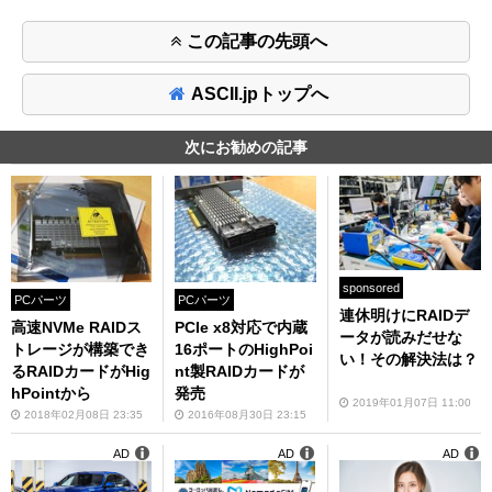
この記事の先頭へ
ASCII.jpトップへ
次にお勧めの記事
sponsored
PCパーツ
PCパーツ
連休明けにRAIDデ
高速NVMe RAIDス
PCIe x8対応で内蔵
ータが読みだせな
トレージが構築でき
16ポートのHighPoi
い！その解決法は？
るRAIDカードがHig
nt製RAIDカードが
hPointから
発売
2019年01月07日 11:00
2018年02月08日 23:35
2016年08月30日 23:15
AD
AD
AD