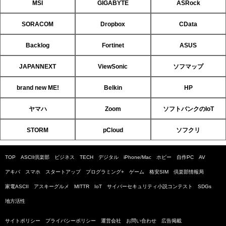
MSI
GIGABYTE
ASRock
SORACOM
Dropbox
CData
Backlog
Fortinet
ASUS
JAPANNEXT
ViewSonic
ソフマップ
brand new ME!
Belkin
HP
ヤマハ
Zoom
ソフトバンクのIoT
STORM
pCloud
ソフクリ
TOP
ASCII倶楽部
ビジネス
TECH
デジタル
iPhone/Mac
ホビー
自作PC
AV
アキバ
スマホ
スタートアップ
プログラミング+
ゲーム
格安SIM
倶楽部情報局
家電ASCII
アスキーグルメ
MITTR
IoT
サイバーセキュリティ小説コンテスト
SDGs
地方活性
サイトポリシー
プライバシーポリシー
運営会社
お問い合わせ
広告掲載