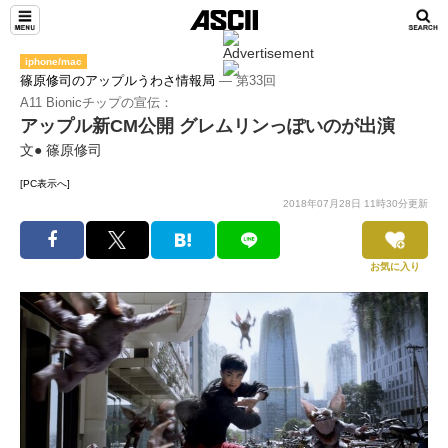
iphone/mac
篠原修司のアップルうわさ情報局
― 第33回
A11 Bionicチップの宣伝：
アップル新CM公開 グレムリンっぽいのが出演
文● 篠原修司
[PC表示へ]
2018年07月28日 11時30分更新
お気に入り