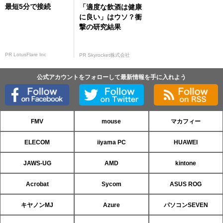
最短5分で接続
「適度な飲酒は健康
に良い」はウソ？衝
撃の研究結果
PR LotusFlare Inc
PR Skyrocket株式会社
公式アカウントをフォローして最新情報を手に入れよう
FMV
mouse
マカフィー
ELECOM
iiyama PC
HUAWEI
JAWS-UG
AMD
kintone
Acrobat
Sycom
ASUS ROG
キヤノンMJ
Azure
パソコンSEVEN