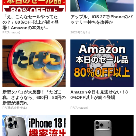
「え、こんなセールやってた
アップル、iOS 27でiPhoneのバ
の？」80％OFF以上が続々登
ッテリー持ちを改善か
場！Amazonの本気が...
PR(Amazon)
2026年6月8日
新型タバコが大反響！「たばこ
Amazon今日も見逃せない！8
税、さようなら」600円→83円の
0%OFF以上が続々登場
新型が爆売れ
PR(株式会社HAL)
PR(Amazon)