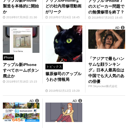
アップル新iPhone
アップルiPhoneな
アップル iPhone 7
製造を本格的に開始
どの社内用修理動画
のスピーカー問題で
か
がリーク
の無償修理を終了？
2018年07月26日 21:30
2018年07月24日 18:45
2018年07月20日 18:45
AD
iPhone
「アジアで最もハン
サムな顔ランキン
アップル新iPhone
トピックス
グ」日本人最高位は
すべてホームボタン
篠原修司のアップル
中国でも大人気のあ
廃止か
うわさ情報局
の俳優
2018年07月18日 15:15
PR Skyrocket株式会社
2019年02月12日 15:29
AD
AD