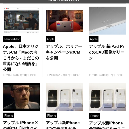
iPhone/Mac
Apple
Apple
Apple、日本オリジ
アップル、ホリデー
アップル 新iPad Pr
ナルCM「Macの向
キャンペーンのCM
oのCAD画像がリー
こうから - まだこの
を公開
ク
世界にない物語を」
公開
2020年02月28日 19:00
2018年12月07日 18:45
2018年08月07日 09:30
iPhone
iPhone
iPhone
アップル iPhone X
アップル新iPhone
アップル新iPhone
の新CM「記憶クイ
4つのモデルがあ
全種類のダミーユニ