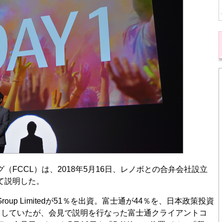
FCCL）は、2018年5月16日、レノボとの合弁会社設立
て説明した。
Group Limitedが51％を出資。富士通が44％を、日本政策投資
トしていたが、会見で説明を行なった富士通クライアントコ