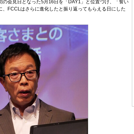
の会見日となった5月16日を「DAY1」と位置づけ、「誓い
に、FCCLはさらに進化したと振り返ってもらえる日にした