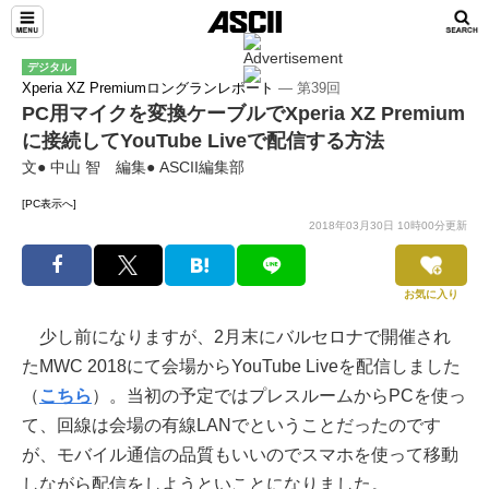
デジタル
Xperia XZ Premiumロングランレポート
― 第39回
PC用マイクを変換ケーブルでXperia XZ Premium
に接続してYouTube Liveで配信する方法
文● 中山 智 編集● ASCII編集部
[PC表示へ]
2018年03月30日 10時00分更新
お気に入り
少し前になりますが、2月末にバルセロナで開催され
たMWC 2018にて会場からYouTube Liveを配信しました
（
こちら
）。当初の予定ではプレスルームからPCを使っ
て、回線は会場の有線LANでということだったのです
が、モバイル通信の品質もいいのでスマホを使って移動
しながら配信をしようといことになりました。