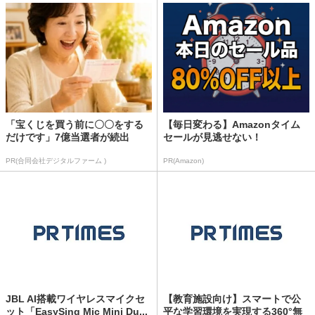
「宝くじを買う前に〇〇をする
【毎日変わる】Amazonタイム
だけです」7億当選者が続出
セールが見逃せない！
PR(合同会社デジタルファーム )
PR(Amazon)
JBL AI搭載ワイヤレスマイクセ
【教育施設向け】スマートで公
ット「EasySing Mic Mini Du...
平な学習環境を実現する360°無