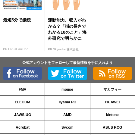
最短5分で接続
運動能力、収入がわ
かる？「指の長さで
わかる10のこと」海
外研究で明らかに
PR LotusFlare Inc
PR Skyrocket株式会社
公式アカウントをフォローして最新情報を手に入れよう
FMV
mouse
マカフィー
ELECOM
iiyama PC
HUAWEI
JAWS-UG
AMD
kintone
Acrobat
Sycom
ASUS ROG