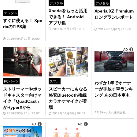
デジタル
デジタル
Xperiaをもっと活用
Xperia XZ Premium
デジタル
できる！ Android
ロングランレポート
すぐに使える！ Xpe
アプリ集
riaのTIPS集
2016年05月17日 10:00
2017年07月07日 10:00
2016年04月29日 10:00
AD
PCパーツ
スマホ
わずか1年でオーナ
ーが手放す車ランキ
ストリーマーやポッ
スピーカーにもなる
ング あの日本車も
ドキャスター向けマ
格安Bluetooth接続
イク「QuadCast」
カラオケマイクが登
がHyperXから
場
PR Skyrocket株式会社
2019年03月26日 23:07
2019年09月26日 09:59
AD
AD