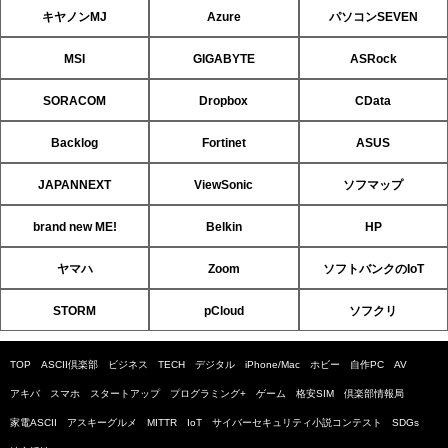
キヤノンMJ
Azure
パソコンSEVEN
MSI
GIGABYTE
ASRock
SORACOM
Dropbox
CData
Backlog
Fortinet
ASUS
JAPANNEXT
ViewSonic
ソフマップ
brand new ME!
Belkin
HP
ヤマハ
Zoom
ソフトバンクのIoT
STORM
pCloud
ソフクリ
TOP
ASCII倶楽部
ビジネス
TECH
デジタル
iPhone/Mac
ホビー
自作PC
AV
アキバ
スマホ
スタートアップ
プログラミング+
ゲーム
格安SIM
倶楽部情報局
家電ASCII
アスキーグルメ
MITTR
IoT
サイバーセキュリティ小説コンテスト
SDGs