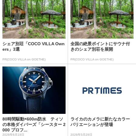
シェア別荘「COCO VILLA Own
全国の絶景ポイントにサウナ付
ers」3選
きのシェア別荘を展開
PR(COCO VILLA on GOETHE)
PR(COCO VILLA on GOETHE)
80時間駆動×600m防水 ティソ
ライカのカメラに新たなカラー
の本格ダイバーズ「シースター 2
バリエーションが登場
000 プロフ...
2026年6月19日
2026年5月29日