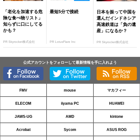
「老化を加速する危
最短5分で接続
日本を振って中国を
険な食べ物リスト」
選んだインドネシア
知らずに口にしてる
高速鉄道は「負の遺
かも？
産」になるか？
PR Skyrocket株式会社
PR LotusFlare Inc
PR Skyrocket株式会社
公式アカウントをフォローして最新情報を手に入れよう
FMV
mouse
マカフィー
ELECOM
iiyama PC
HUAWEI
JAWS-UG
AMD
kintone
Acrobat
Sycom
ASUS ROG