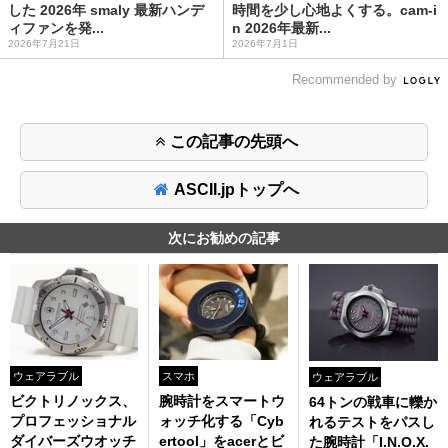
した 2026年 smaly 最新ハンデ
時間を少し心地よくする。cam-i
ィファンを発...
n 2026年最新...
2026年7月21日
2026年7月1日
Recommended by
この記事の先頭へ
ASCII.jpトップへ
次にお勧めの記事
ウェアラブル
スマホ
ウェアラブル
ビクトリノックス、
腕時計をスマートウ
64トンの戦車に轢か
プロフェッショナル
ォッチ化する「Cyb
れるテストをパスし
ダイバーズウオッチ
ertool」をacerとビ
た腕時計「I.N.O.X.