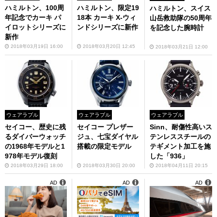
ハミルトン、100周
ハミルトン、限定19
ハミルトン、スイス
年記念でカーキ パ
18本 カーキ X-ウィ
山岳救助隊の50周年
イロットシリーズに
ンドシリーズに新作
を記念した腕時計
新作
2018年03月19日 16:00
2018年03月20日 12:45
2018年03月21日 12:00
ウェアラブル
ウェアラブル
ウェアラブル
セイコー、歴史に残
セイコー プレザー
Sinn、耐傷性高いス
るダイバーウォッチ
ジュ、七宝ダイヤル
テンレススチールの
の1968年モデルと1
搭載の限定モデル
テギメント加工を施
978年モデル復刻
した「936」
2018年03月29日 18:00
2018年03月30日 20:00
2018年04月11日 20:15
AD
AD
AD