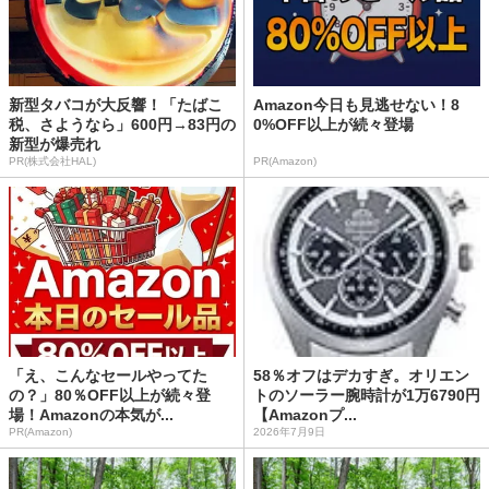
新型タバコが大反響！「たばこ
Amazon今日も見逃せない！8
税、さようなら」600円→83円の
0%OFF以上が続々登場
新型が爆売れ
PR(株式会社HAL)
PR(Amazon)
「え、こんなセールやってた
58％オフはデカすぎ。オリエン
の？」80％OFF以上が続々登
トのソーラー腕時計が1万6790円
場！Amazonの本気が...
【Amazonプ...
PR(Amazon)
2026年7月9日