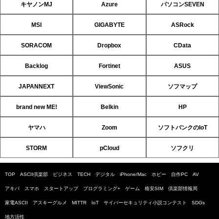
キヤノンMJ
Azure
パソコンSEVEN
MSI
GIGABYTE
ASRock
SORACOM
Dropbox
CData
Backlog
Fortinet
ASUS
JAPANNEXT
ViewSonic
ソフマップ
brand new ME!
Belkin
HP
ヤマハ
Zoom
ソフトバンクのIoT
STORM
pCloud
ソフクリ
TOP
ASCII倶楽部
ビジネス
TECH
デジタル
iPhone/Mac
ホビー
自作PC
AV
アキバ
スマホ
スタートアップ
プログラミング+
ゲーム
格安SIM
倶楽部情報局
家電ASCII
アスキーグルメ
MITTR
IoT
サイバーセキュリティ小説コンテスト
SDGs
地方活性