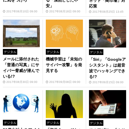
ネット「闇市場」対
安」
応策
2017年08月10日 09:00
2017年08月18日 09:00
2017年08月25日 13:45
デジタル
デジタル
デジタル
機械学習は「未知の
メールに添付された
「Siri」「Googleア
サイバー攻撃」を発
「普通の写真」にサ
シスタント」は超音
見する
イバー脅威が潜んで
波でハッキングでき
いる!?
る!?
2017年09月08日 09:00
2017年08月30日 09:00
2017年09月15日 09:00
デジタル
デジタル
デジタル