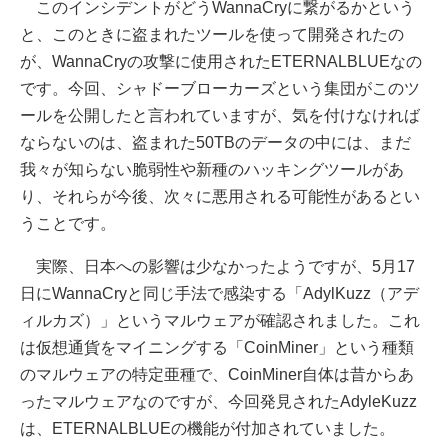
このインシデントがどうWannaCryに繋がるかという
と、このときに盗まれたツールを使って開発されたの
が、WannaCryの攻撃に使用されたETERNALBLUEなの
です。今回、シャドーブローカーズという集団がこのツ
ールを公開したと言われていますが、気を付けなければ
ならないのは、盗まれた50TBのデータの中には、まだ
我々が知らない脆弱性や新種のハッキングツールがあ
り、それらが今後、次々に悪用される可能性があるとい
うことです。
実際、日本への影響は少なかったようですが、5月17
日にWannaCryと同じ手法で感染する「AdylKuzz（アデ
ィルカズ）」というマルウェアが確認されました。これ
は仮想通貨をマイニングする「CoinMiner」という種類
のマルウェアの特定亜種で、CoinMiner自体は昔からあ
ったマルウェアなのですが、今回発見されたAdyleKuzz
は、ETERNALBLUEの機能が付加されていました。