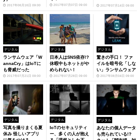
2017年07月07日 09:00
2017年06月16日 09:00
2017年07月14日 09:00
デジタル
デジタル
デジタル
ランサムウェア「W
日本人はSNS依存!?
驚きの手口！ ファ
annaCry」はIoTに
休暇中もネットがや
イルを暗号化「しな
も脅威だった
められない！
い」ランサムウェア
2017年07月21日 09:00
2017年07月28日 09:00
2017年08月04日 09:00
デジタル
デジタル
デジタル
写真を撮りまくる夏
IoTのセキュリティ
あなたの個人データ
休み 怪しいアプリ
ー、多くの人が抱え
も売られている!?
に気をつけろ
る「漠然とした不