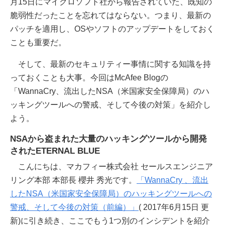
月15日にマイクロソフト社から報告されていた、既知の
脆弱性だったことを忘れてはならない。つまり、最新の
パッチを適用し、OSやソフトのアップデートをしておく
ことも重要だ。
そして、最新のセキュリティー事情に関する知識を持
っておくことも大事。今回はMcAfee Blogの
「WannaCry、流出したNSA（米国家安全保障局）のハ
ッキングツールへの警戒、そして今後の対策」を紹介し
よう。
NSAから盗まれた大量のハッキングツールから開発
されたETERNAL BLUE
こんにちは、マカフィー株式会社 セールスエンジニア
リング本部 本部長 櫻井 秀光です。
「WannaCry 、流出
したNSA（米国家安全保障局）のハッキングツールへの
警戒、そして今後の対策（前編）」
( 2017年6月15日 更
新)に引き続き、ここでもう1つ別のインシデントを紹介