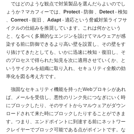
ではどのような観点で対策製品を選んだらよいのでし
ょうか？マカフィーでは、
Protect
- 防御 、
Detect
- 検知
、
Correct
- 復旧 、
Adapt
- 適応という脅威対策ライフサ
イクルの仕組みを推奨しています。これは何かという
と、なるべく多層的なエンジンを設けてマルウェアが感
染する前に防御できるより高い壁を設置し、その壁をす
り抜けてきたとしても、いかに迅速に検知・復旧し、そ
のプロセスで得られた知見を次に適用させていくか、と
いうサイクルを組織に取り入れ、セキュリティ全般の効
率化を図る考え方です。
強固なセキュリティ機能を持ったWebプロキシがあれ
ば、メールを受信し、悪性のリンク先につなぎにいく時
にブロックしたり、そのサイトからマルウェアがダウン
ロードされて来た時にブロックしたりすることができま
す。つまり、エンドポイントに到達する前にネットワー
クレイヤーでブロック可能である点がポイントです。な