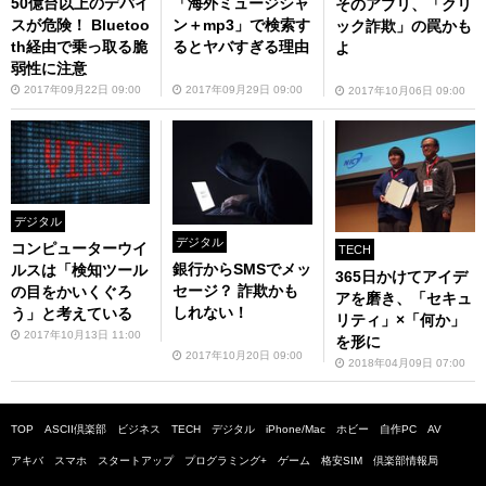
50億台以上のデバイ
「海外ミュージシャ
そのアプリ、「クリ
スが危険！ Bluetoo
ン＋mp3」で検索す
ック詐欺」の罠かも
th経由で乗っ取る脆
るとヤバすぎる理由
よ
弱性に注意
2017年09月22日 09:00
2017年09月29日 09:00
2017年10月06日 09:00
デジタル
デジタル
コンピューターウイ
TECH
銀行からSMSでメッ
ルスは「検知ツール
365日かけてアイデ
セージ？ 詐欺かも
の目をかいくぐろ
アを磨き、「セキュ
しれない！
う」と考えている
リティ」×「何か」
2017年10月13日 11:00
を形に
2017年10月20日 09:00
2018年04月09日 07:00
TOP
ASCII倶楽部
ビジネス
TECH
デジタル
iPhone/Mac
ホビー
自作PC
AV
アキバ
スマホ
スタートアップ
プログラミング+
ゲーム
格安SIM
倶楽部情報局