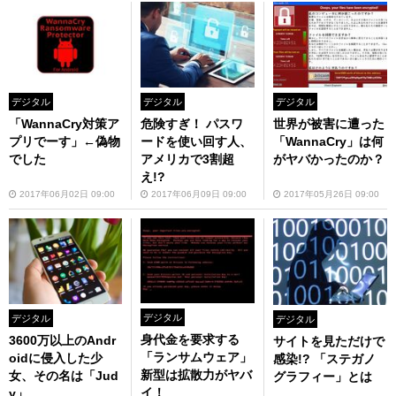
デジタル
デジタル
デジタル
「WannaCry対策ア
危険すぎ！ パスワ
世界が被害に遭った
プリでーす」←偽物
ードを使い回す人、
「WannaCry」は何
でした
アメリカで3割超
がヤバかったのか？
え!?
2017年06月02日 09:00
2017年06月09日 09:00
2017年05月26日 09:00
デジタル
デジタル
デジタル
身代金を要求する
3600万以上のAndr
サイトを見ただけで
「ランサムウェア」
oidに侵入した少
感染!? 「ステガノ
新型は拡散力がヤバ
女、その名は「Jud
グラフィー」とは
イ！
y」