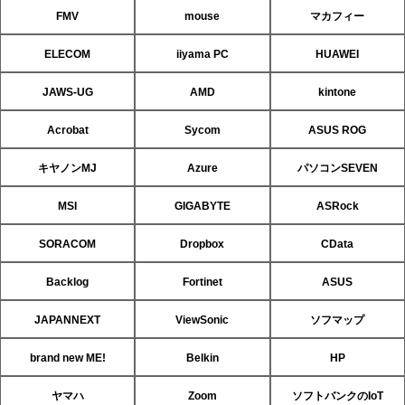
FMV
mouse
マカフィー
ELECOM
iiyama PC
HUAWEI
JAWS-UG
AMD
kintone
Acrobat
Sycom
ASUS ROG
キヤノンMJ
Azure
パソコンSEVEN
MSI
GIGABYTE
ASRock
SORACOM
Dropbox
CData
Backlog
Fortinet
ASUS
JAPANNEXT
ViewSonic
ソフマップ
brand new ME!
Belkin
HP
ヤマハ
Zoom
ソフトバンクのIoT