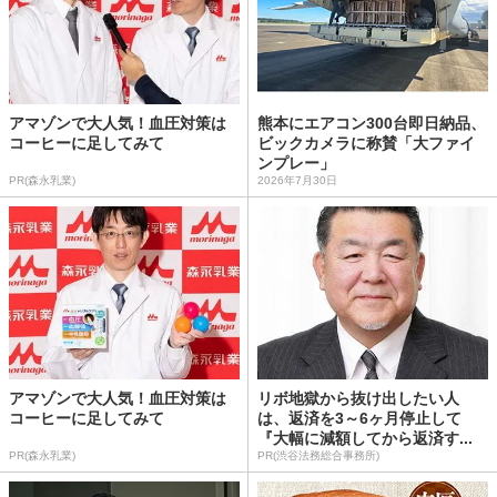
アマゾンで大人気！血圧対策は
熊本にエアコン300台即日納品、
コーヒーに足してみて
ビックカメラに称賛「大ファイ
ンプレー」
PR(森永乳業)
2026年7月30日
アマゾンで大人気！血圧対策は
リボ地獄から抜け出したい人
コーヒーに足してみて
は、返済を3～6ヶ月停止して
『大幅に減額してから返済す...
PR(森永乳業)
PR(渋谷法務総合事務所)