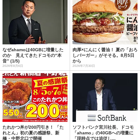
なぜahamoは40GBに増量した
肉厚×にんにく醤油！ 夏の「おろ
のか 見えてきたドコモの“本
しバーガー」がそそる。8月5日
音” (1/5)
から
2026年8月6日
2026年7月30日
たれかつ丼が200円引き！ 「た
ソフトバンク宮川社長、ドコモ
れとん」初の夏の感謝祭、新
「ahamo」の40GBへの増量に
橋・中野北口で開催
「現時点では追従し...