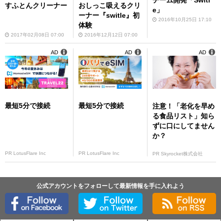
チーム開発「Switl
すふとんクリーナー
おしっこ吸えるクリ
e」
ーナー『switle』初
2016年10月25日 17:10
体験
2017年02月08日 07:00
2016年12月12日 07:00
AD
AD
AD
最短5分で接続
最短5分で接続
注意！「老化を早め
る食品リスト」知ら
ずに口にしてません
か？
PR LotusFlare Inc
PR LotusFlare Inc
PR Skyrocket株式会社
公式アカウントをフォローして最新情報を手に入れよう