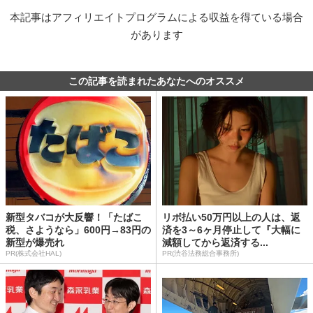
本記事はアフィリエイトプログラムによる収益を得ている場合
があります
この記事を読まれたあなたへのオススメ
新型タバコが大反響！「たばこ
リボ払い50万円以上の人は、返
税、さようなら」600円→83円の
済を3～6ヶ月停止して『大幅に
新型が爆売れ
減額してから返済する...
PR(株式会社HAL)
PR(渋谷法務総合事務所)