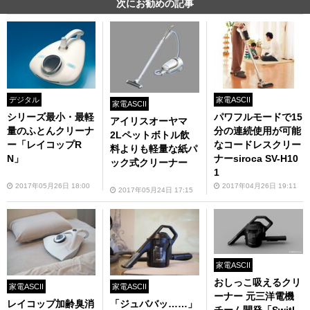
次にお勧めの記事
デジタル
家電ASCII
家電ASCII
シリーズ最小・最軽
パワフルモードで15
アイリスオーヤマ
量のふとんクリーナ
分の連続使用が可能
2Lペットボトル飲
ー「レイコップR
なコードレスクリー
料よりも軽量な紙パ
N」
ナーsiroca SV-H10
ック式クリーナー
1
2017年05月26日 18:00
2017年04月26日 19:11
2017年05月24日 17:15
家電ASCII
おしっこ吸えるクリ
家電ASCII
家電ASCII
ーナー 元三洋電機
レイコップ加齢臭消
「ジュババッ……」