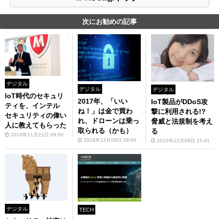
次にお勧めの記事
デジタル
デジタル
デジタル
IoT時代のセキュリ
2017年、「いい
IoT製品がDDoS攻
ティを、インテル
ね！」は金で買わ
撃に利用される!?
セキュリティの偉い
れ、ドローンは乗っ
脅威と法規制を考え
人に教えてもらった
取られる（かも）
る
2016年11月21日 09:00
2016年12月09日 09:00
2016年12月09日 15:41
デジタル
TECH