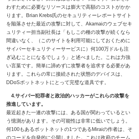
わすために必要なリソースは膨大で高額のコストがかか
ります。Brian Krebs氏のセキュリティーレポートサイト
を陥落させた最近の攻撃に対して、Akamaiのウェブセキ
ュリティー担当副社長は「もしこの種の攻撃が続くなら
間違いなく、（このサイトを利用可能にしておくために
サイバーセキュリティーサービスに）何100万ドルも注
ぎ込むことになるでしょう」と述べました。これは力強
い言葉です。簡単に諦めずに攻撃者を追求する必要があ
ります。これらの常に接続された状態のデバイスは、
DDoSボットネットにとって完璧な道具です。
4.サイバー犯罪者と政治的ハッカーがこれらの攻撃を
推進しています。
最近起きた一連の攻撃には、ある国が関わっているとい
う憶測があります。その可能性は非常に低いでしょう。
何100もあるボットネットの1つであるMiraiの作者は、そ
のコードを自発的に公開しました。これは政府のチーム