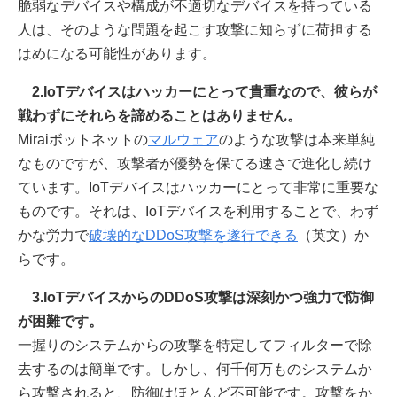
脆弱なデバイスや構成が不適切なデバイスを持っている
人は、そのような問題を起こす攻撃に知らずに荷担する
はめになる可能性があります。
2.IoTデバイスはハッカーにとって貴重なので、彼らが
戦わずにそれらを諦めることはありません。
Miraiボットネットの
マルウェア
のような攻撃は本来単純
なものですが、攻撃者が優勢を保てる速さで進化し続け
ています。IoTデバイスはハッカーにとって非常に重要な
ものです。それは、IoTデバイスを利用することで、わず
かな労力で
破壊的なDDoS攻撃を遂行できる
（英文）か
らです。
3.IoTデバイスからのDDoS攻撃は深刻かつ強力で防御
が困難です。
一握りのシステムからの攻撃を特定してフィルターで除
去するのは簡単です。しかし、何千何万ものシステムか
ら攻撃されると、防御はほとんど不可能です。攻撃をか