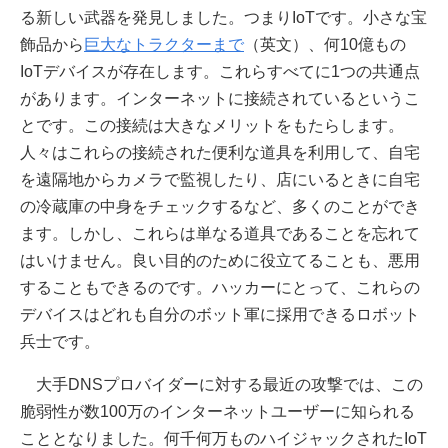
る新しい武器を発見しました。つまりIoTです。小さな宝
飾品から
巨大なトラクターまで
（英文）、何10億もの
IoTデバイスが存在します。これらすべてに1つの共通点
があります。インターネットに接続されているというこ
とです。この接続は大きなメリットをもたらします。
人々はこれらの接続された便利な道具を利用して、自宅
を遠隔地からカメラで監視したり、店にいるときに自宅
の冷蔵庫の中身をチェックするなど、多くのことができ
ます。しかし、これらは単なる道具であることを忘れて
はいけません。良い目的のために役立てることも、悪用
することもできるのです。ハッカーにとって、これらの
デバイスはどれも自分のボット軍に採用できるロボット
兵士です。
大手DNSプロバイダーに対する最近の攻撃では、この
脆弱性が数100万のインターネットユーザーに知られる
こととなりました。何千何万ものハイジャックされたIoT