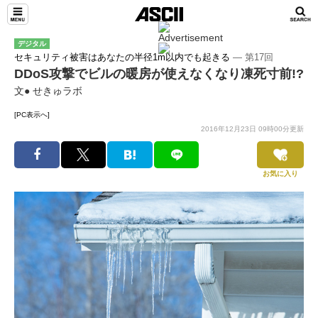
デジタル
セキュリティ被害はあなたの半径1m以内でも起きる
― 第17回
DDoS攻撃でビルの暖房が使えなくなり凍死寸前!?
文● せきゅラボ
[PC表示へ]
2016年12月23日 09時00分更新
お気に入り