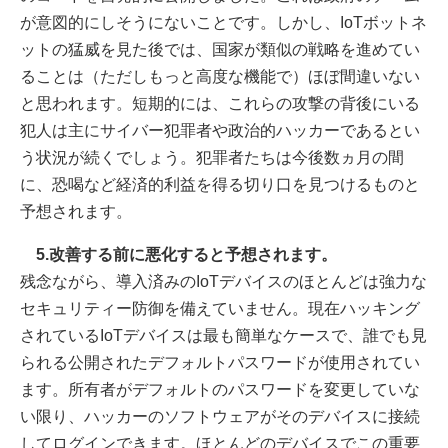
が意図的にしそうにないことです。しかし、IoTボットネ
ットの猛威を見た後では、国家が類似の戦略を進めてい
ることは（ただしもっと高度な機能で）ほぼ間違いない
と思われます。短期的には、これらの攻撃の背後にいる
犯人は主にサイバー犯罪者や政治的ハッカーであるとい
う状況が続くでしょう。犯罪者たちは今後数ヵ月の間
に、恐喝など経済的利益を得る切り口を見つけるものと
予想されます。

5.改善する前に悪化すると予想されます。
残念ながら、導入済みのIoTデバイスのほとんどは強力な
セキュリティー防御を備えていません。現在ハッキング
されているIoTデバイスは最も簡単なケースで、誰でも見
られる公開されたデフォルトパスワードが使用されてい
ます。所有者がデフォルトのパスワードを変更していな
い限り、ハッカーのソフトウェアがそのデバイスに接続
してログインできます。ほとんどのデバイスでこの重要