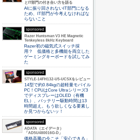
とIT部門の付き合い方を語る
AIに振り回されないIT部門になる
ため、IT部門が今考えなければな
らないこと
sponsored
Razer Huntsman V3 HE Magnetic
Tenkeyless 8kHz Keyboard
Razer初の磁気式スイッチ採
用？ 低価格と多機能を両立した
ゲーミングキーボードを試してみ
た
sponsored
STYLE-14FH132-U5-UCSXをレビュー
14型で約0.84kgの超軽量モバイル
PC！CPUはCore Ultraシリーズ3
でディスプレーはOLED（有機
EL）、バッテリー駆動時間は13
時間超え。もう欲しくなる要素し
か見つからないッ！
sponsored
ADATA（エイデータ）
「AD5U480016G-D」
価格高騰の今こそ「安心できる」