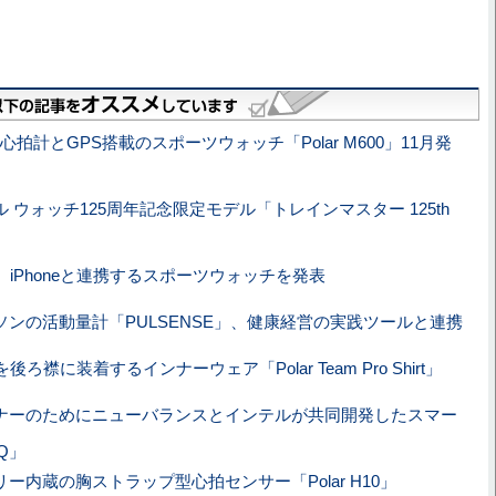
D心拍計とGPS搭載のスポーツウォッチ「Polar M600」11月発
ル ウォッチ125周年記念限定モデル「トレインマスター 125th
、iPhoneと連携するスポーツウォッチを発表
ソンの活動量計「PULSENSE」、健康経営の実践ツールと連携
後ろ襟に装着するインナーウェア「Polar Team Pro Shirt」
ナーのためにニューバランスとインテルが共同開発したスマー
Q」
リー内蔵の胸ストラップ型心拍センサー「Polar H10」