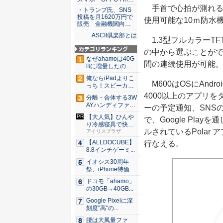
手首で心拍が測れる高
・トランプ氏、SNS
投稿を月1620万円で
使用可能な10ｍ防水
販売 金融機関向…
ASCII倶楽部とは
1.3型フルカラーT
の中から選ぶことができ
なぜahamoは40G
間の連続使用が可能。
Bに増量したの
か ...
俺ならiPadよりこ
M600はOSにAndroi
っち！スピーカー
9個...
4000以上のアプリ
分離・合体する3W
AYハンディファ
ーの予定通知、SNS
ン。置...
【大人気】ひんや
で、Google Pl
り冷感寝具で快適
ルされているPolar
な睡眠を...
アイリスプラザ
【ALLDOCUBE】
行なえる。
8.8インチゲーミ...
イオシス30周年
祭、iPhone特価品
を...
ドコモ「ahamo」
の30GB→40GB...
Google Pixelに深
刻度"高"の...
腰は大風量ファ