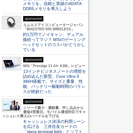
メモリを。信頼と実績のADATA
DDR5メモリを導入しよう
sponsored
エムエスアイコンピュータージャパン
「MAESTRO 500 WIRELESS」
約1万円でノイキャン、デュアル
接続ってマジ？ MSIのゲーミング
ヘッドセットのコスパがどうかし
ている
sponsored
MSI「Prestige 13 AI+ A3M」レビュー
13インチビジネスノートの理想を
詰め込んだ新型、Core Ultra 9
386H搭載で、サイズと重量、性
能、バッテリー駆動時間のバラン
スが絶妙だった
sponsored
シリーズ最小・最軽量、申し込みから
最短4営業日。モバイル通信対応でキャ
ッシュレス導入のハードルを下げる
キャッシュレス決済の利用シーン
を広げる 三井住友カードの
「stera terminal light」とソフト