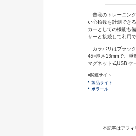
普段のトレーニング
い心拍数を計測でき
カーとしての機能も備え
サーと接続して利用
カラバリはブラック、ホ
45×厚さ13mmで、
マグネット式USB 
■関連サイト
製品サイト
ポラール
本記事はアフィ