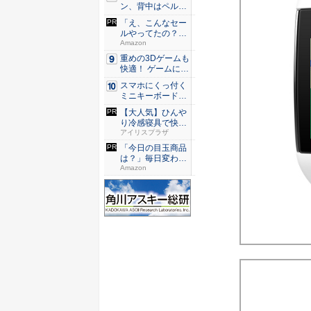
ン、背中はペルチ
ェ冷却。ダ...
「え、こんなセー
ルやってたの？」
80％O...
Amazon
重めの3Dゲームも
快適！ ゲームに強
いH...
スマホにくっ付く
ミニキーボード！
触ってわ...
【大人気】ひんや
り冷感寝具で快適
な睡眠を...
アイリスプラザ
「今日の目玉商品
は？」毎日変わる
Amaz...
Amazon