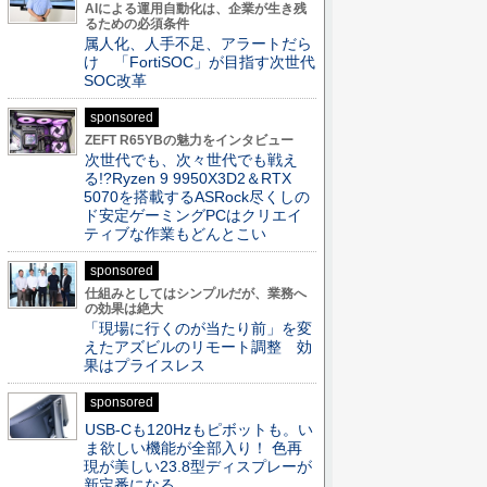
AIによる運用自動化は、企業が生き残
るための必須条件
属人化、人手不足、アラートだら
け 「FortiSOC」が目指す次世代
SOC改革
sponsored
ZEFT R65YBの魅力をインタビュー
次世代でも、次々世代でも戦え
る!?Ryzen 9 9950X3D2＆RTX
5070を搭載するASRock尽くしの
ド安定ゲーミングPCはクリエイ
ティブな作業もどんとこい
sponsored
仕組みとしてはシンプルだが、業務へ
の効果は絶大
「現場に行くのが当たり前」を変
えたアズビルのリモート調整 効
果はプライスレス
sponsored
USB-Cも120Hzもピボットも。い
ま欲しい機能が全部入り！ 色再
現が美しい23.8型ディスプレーが
新定番になる