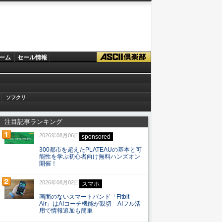
ーム
セール情報
ソフクリ
注目記事ランキング
2026年08月06日
sponsored
300都市を超えたPLATEAUの基本と可
能性を学ぶ初心者向け無料ハンズオン
開催！
2026年08月02日
スマホ
画面のないスマートバンド「Fitbit
Air」はAIコーチ機能が親切 AIフル活
用で情報追加も簡単