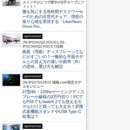
スイッチひとつで背中のS字カーブにフ
ィット！
腰を気にする長時間デスクワーカ
ーのための次世代チェア。理想の
座り心地を実現する「LiberNovo
Omni Pro」
sponsored
JN-IPS34UQ2-HSC6とJN-
IPSC34UQ2-HSC6で比較
曲面（湾曲）ディスプレーってな
にがすごいの？一般的な平面モデ
ルとの見え方の違いや曲率（R）
の意味、選び方を解説
sponsored
JN-IPS27G120U2 価格.com限定モデ
ルをレビュー
27型4K・120Hzゲーミングディス
プレーが破格の3万円切り！PCで
もPS5でもSwitch 2でも使えるモ
デルだけど買っても大丈夫？昇降
式多機能スタンドやUSB Typc-C
給電は？
sponsored