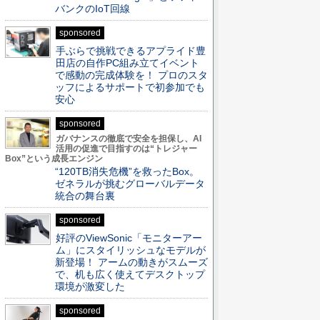
バンクのIoT回線
sponsored
手ぶらで挑戦できるアプライド豊
田店の自作PC組み立てイベント
で感動の完成体験を！ プロのスタ
ッフによるサポートで初参加でも
安心
sponsored
ガバナンスの徹底で安全を担保し、AI
活用の促進で目指すのは“トレジャー
Box”という成長エンジン
“120TB消失危機”を救ったBox。
ゼネラルが挑むグローバルデータ
統合の舞台裏
sponsored
好評のViewSonic「モニターアー
ム」にスタイリッシュなモデルが
新登場！ アームの動きがスムーズ
で、机も広く使えてデスクトップ
環境が激変した
sponsored