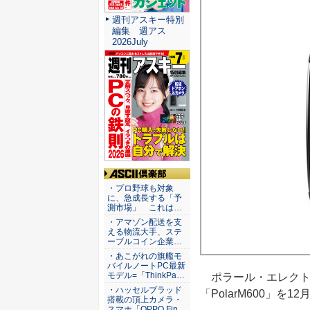
週刊アスキー特別
編集 週アス
2026July
ASCII倶楽部
・プロ野球も対象
に、急成長する「予
測市場」 これは…
・アマゾン配送を支
える物流大手、ステ
ーブルコイン企業…
・あこがれの旗艦モ
バイルノートPC最新
モデル=「ThinkPa…
ポラール・エレクトロ
・ハッセルブラッド
「PolarM600」を
搭載の頂上カメラ・
スマホ「OPPO Fin…