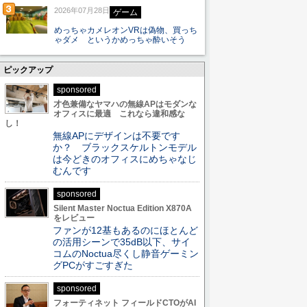
2026年07月28日
ゲーム
めっちゃカメレオンVRは偽物、買っち
ゃダメ というかめっちゃ酔いそう
ピックアップ
sponsored
才色兼備なヤマハの無線APはモダンな
オフィスに最適 これなら違和感な
し！
無線APにデザインは不要です
か？ ブラックスケルトンモデル
は今どきのオフィスにめちゃなじ
むんです
sponsored
Silent Master Noctua Edition X870A
をレビュー
ファンが12基もあるのにほとんど
の活用シーンで35dB以下、サイ
コムのNoctua尽くし静音ゲーミン
グPCがすごすぎた
sponsored
フォーティネット フィールドCTOがAI