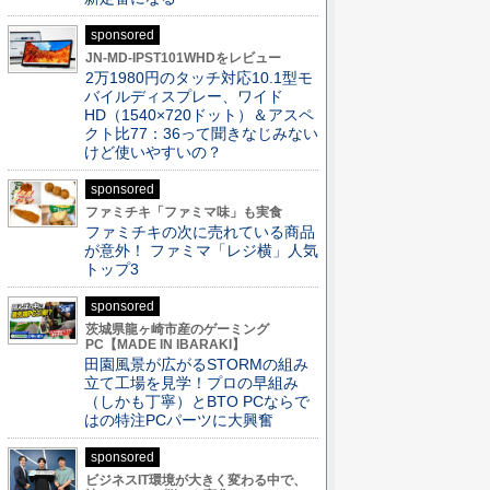
sponsored
JN-MD-IPST101WHDをレビュー
2万1980円のタッチ対応10.1型モ
バイルディスプレー、ワイド
HD（1540×720ドット）＆アスペ
クト比77：36って聞きなじみない
けど使いやすいの？
sponsored
ファミチキ「ファミマ味」も実食
ファミチキの次に売れている商品
が意外！ ファミマ「レジ横」人気
トップ3
sponsored
茨城県龍ヶ崎市産のゲーミング
PC【MADE IN IBARAKI】
田園風景が広がるSTORMの組み
立て工場を見学！プロの早組み
（しかも丁寧）とBTO PCならで
はの特注PCパーツに大興奮
sponsored
ビジネスIT環境が大きく変わる中で、