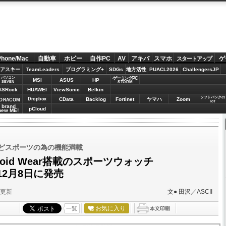
Phone/Mac
自動車
ホビー
自作PC
AV
アキバ
スマホ
ゲ
スタートアップ
アスキー
TeamLeaders
プログラミング+
SDGs
地方活性
PUACL2026
ChallengersJP
パソコン
ゲーミングPC
MSI
ASUS
HP
STORM
SEVEN
ASRock
HUAWEI
ViewSonic
Belkin
ソフトバンクの
Dropbox
CData
Backlog
Fortinet
ヤマハ
Zoom
ORACOM
IoT
brand
pCloud
new ME!
などスポーツの為の機能満載
oid Wear搭載のスポーツウォッチ
」12月8日に発売
分更新
文● 田沢／ASCII
お気に入り
一覧