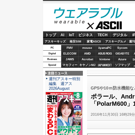
ウェアラブル
ASCII
トップ
AI
IoT
ビジネス
TECH
デジタル
i
アスキーキッズ
格安SIM
家電ASCII
アスキーグルメ
週刊
FMV
mouse
iiyamaPC
Sycom
PC
ELECOM
AMD
ASUS ROG
Digital
GIGABYTE
JAWS
Acrobat
kintone
Azure
Business
S
JAPANNEXT
マカフィー
キヤノンMJ
ソフマップ
Special
注目ニュース
週刊アスキー特別
編集 週アス
GPSや10ｍ防水機能
2026August
ポラール、Andr
「PolarM600
2016年11月30日 16時29