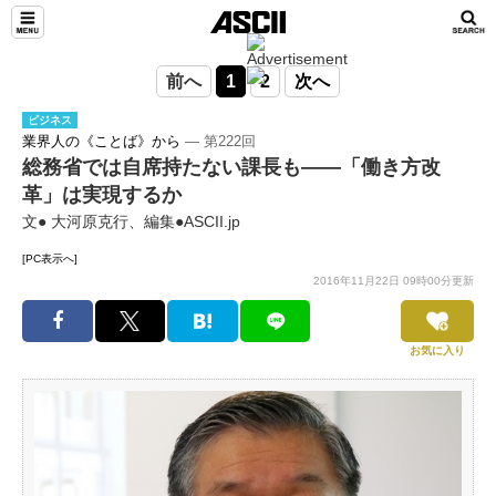
前へ
1
2
次へ
ビジネス
業界人の《ことば》から
― 第222回
総務省では自席持たない課長も――「働き方改
革」は実現するか
文● 大河原克行、編集●ASCII.jp
[PC表示へ]
2016年11月22日 09時00分更新
お気に入り