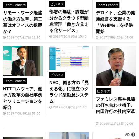
ビジネス
Team Leaders
Team Leaders
部署の無駄・課題が
リモートワーク隆盛
デロイト、企業の健
分かるクラウド型勤
の働き方改革、第二
康経営を支援する
怠管理「働き方見え
幕はオフィスの逆襲
「WellMe」を提供
る化サービス」
か？
開始
2017年10月16日 15:40
2018年07月17日 11:30
2017年09月20日 07:00
ビジネス
Team Leaders
NEC、働き方の「見
NTTコムウェア、働
える化」に役立つク
ビジネス
き方改革の自社事例
ラウド型勤怠システ
ファミレス席や机脇
とソリューションを
ム
の打ち合わせ椅子、
紹介
2017年07月05日 11:00
内田洋行の社内変革
2017年08月01日 07:00
2014年11月18日 09:00
AD