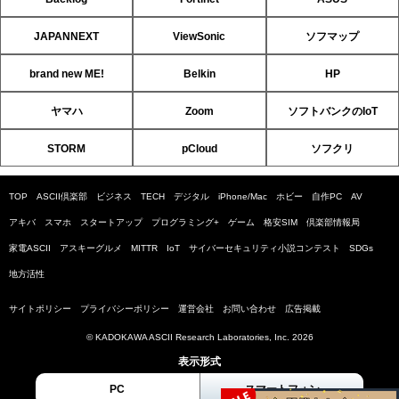
JAPANNEXT
ViewSonic
ソフマップ
brand new ME!
Belkin
HP
ヤマハ
Zoom
ソフトバンクのIoT
STORM
pCloud
ソフクリ
TOP
ASCII倶楽部
ビジネス
TECH
デジタル
iPhone/Mac
ホビー
自作PC
AV
アキバ
スマホ
スタートアップ
プログラミング+
ゲーム
格安SIM
倶楽部情報局
家電ASCII
アスキーグルメ
MITTR
IoT
サイバーセキュリティ小説コンテスト
SDGs
地方活性
サイトポリシー
プライバシーポリシー
運営会社
お問い合わせ
広告掲載
© KADOKAWA ASCII Research Laboratories, Inc. 2026
表示形式
PC
スマートフォン