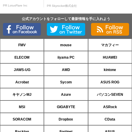
PR LotusFlare Inc
PR Skyrocket株式会社
公式アカウントをフォローして最新情報を手に入れよう
FMV
mouse
マカフィー
ELECOM
iiyama PC
HUAWEI
JAWS-UG
AMD
kintone
Acrobat
Sycom
ASUS ROG
キヤノンMJ
Azure
パソコンSEVEN
MSI
GIGABYTE
ASRock
SORACOM
Dropbox
CData
Backlog
Fortinet
ASUS