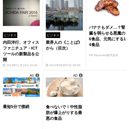
バナナもダメ…？腎
臓を弱らせる悪魔の
ビジネス
ビジネス
6食品、元気にする1
内田洋行、オフィス
業界人の《ことば》
4食品
ファニチュア・ICT
から（目次）
ツールの新製品を公
PR Skyrocket株式会社
開
2013年11月13日 20:00
2012年08月07日 09:00
AD
AD
最短5分で接続
食べないで！中性脂
肪が爆上がりする最
悪の食品