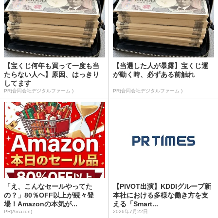
【宝くじ何年も買って一度も当
【当選した人が暴露】宝くじ運
たらない人へ】原因、はっきり
が動く時、必ずある前触れ
してます
PR(合同会社デジタルファーム )
PR(合同会社デジタルファーム )
「え、こんなセールやってた
【PIVOT出演】KDDIグループ新
の？」80％OFF以上が続々登
本社における多様な働き方を支
場！Amazonの本気が...
える「Smart...
PR(Amazon)
2026年7月22日