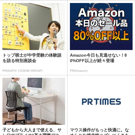
トップ棋士が中学受験の体験談
Amazon今日も見逃せない！8
を語る特別座談会
0%OFF以上が続々登場
PR(SAPIX YOZEMI GROUP)
PR(Amazon)
子どもから大人まで使える、サ
マウス操作がもっと快適に。な