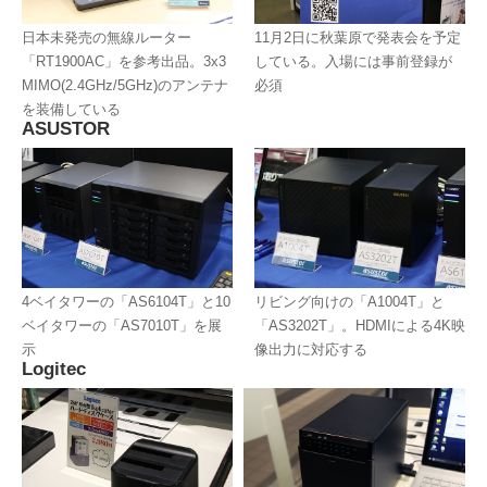
日本未発売の無線ルーター
11月2日に秋葉原で発表会を予定
「RT1900AC」を参考出品。3x3
している。入場には事前登録が
MIMO(2.4GHz/5GHz)のアンテナ
必須
を装備している
ASUSTOR
4ベイタワーの「AS6104T」と10
リビング向けの「A1004T」と
ベイタワーの「AS7010T」を展
「AS3202T」。HDMIによる4K映
示
像出力に対応する
Logitec