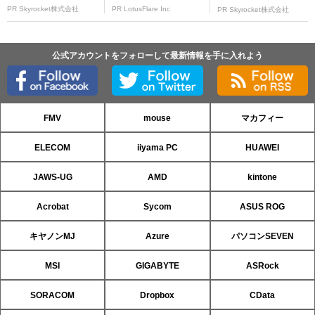
PR Skyrocket株式会社
PR LotusFlare Inc
PR Skyrocket株式会社
公式アカウントをフォローして最新情報を手に入れよう
FMV
mouse
マカフィー
ELECOM
iiyama PC
HUAWEI
JAWS-UG
AMD
kintone
Acrobat
Sycom
ASUS ROG
キヤノンMJ
Azure
パソコンSEVEN
MSI
GIGABYTE
ASRock
SORACOM
Dropbox
CData