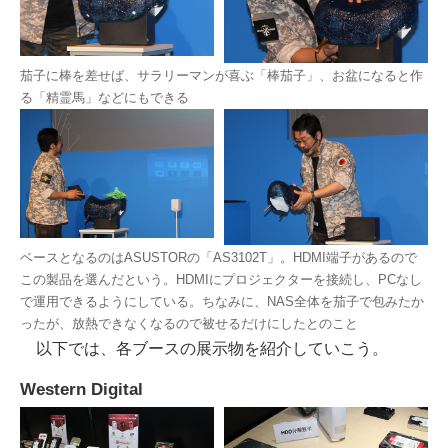
茄子に棒を差せば、サラリーマンが喜ぶ「棒茄子」、お盆になると作
る「精霊馬」などにもできる
ベースとなるのはASUSTORの「AS3102T」。HDMI端子があるので
この製品を選んだという。HDMIにプロジェクターを接続し、PCなし
で運用できるようにしている。ちなみに、NAS全体を茄子で包みたか
ったが、放熱できなくなるので被せるだけにしたとのこと
以下では、各ブースの展示物を紹介していこう。
Western Digital