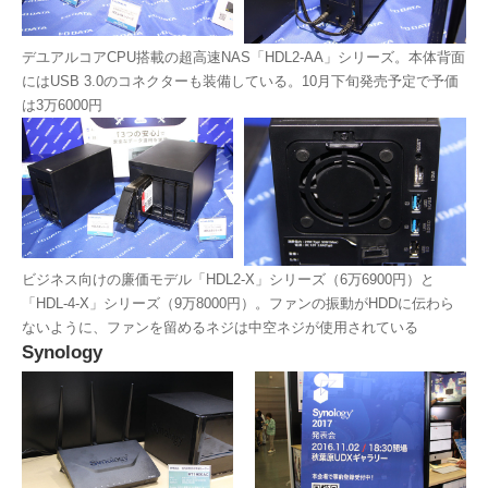
デユアルコアCPU搭載の超高速NAS「HDL2-AA」シリーズ。本体背面
にはUSB 3.0のコネクターも装備している。10月下旬発売予定で予価
は3万6000円
ビジネス向けの廉価モデル「HDL2-X」シリーズ（6万6900円）と
「HDL-4-X」シリーズ（9万8000円）。ファンの振動がHDDに伝わら
ないように、ファンを留めるネジは中空ネジが使用されている
Synology