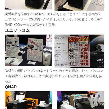
定番製品を展示するLogitec。HDDのをまるごとコピーできる2bayデ
ュプリケーター（2980円）がイチオシだという。開発者による4BAY
RAID HDDケースの製品デモも実施
ユニットコム
NASとの相性バツグンのネットワークカメラを紹介。また、パソコン
工房 秋葉原 BUYMORE店で実施中のイベント協賛特価品の告知もあ
った
QNAP