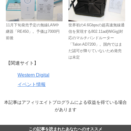
11月下旬発売予定の無線LAN中
世界初の4.6Gbpsの超高速無線通
継器「RE450」。予価は7000円
信を実現する802.11ad(WiGig)対
前後
応のマルチバンドルーター
「Talon AD7200」。国内ではま
だ認可が降りていないため発売
は未定
【関連サイト】
Western Digital
イベント情報
本記事はアフィリエイトプログラムによる収益を得ている場合
があります
この記事を読まれたあなたへのオススメ