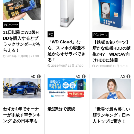
PCパーツ
11日以降にWD製H
PC
PCパーツ
DDを購入するとブ
「WD Cloud」な
【鉄板＆旬パーツ】
ラックサンダーがも
ら、スマホの容量不
新たな鉄板HDDの誕
らえる！
足からオサラバでき
生か!? WDのAV向
2016年03月09日 21:39
る！
けHDDに注目
2015年08月17日 17:00
2015年08月12日 17:00
AD
AD
AD
わずか1年でオーナ
最短5分で接続
「世界で最も美しい
ーが手放す車ランキ
顔ランキング」日本
ング あの日本車も
人トップに驚き！