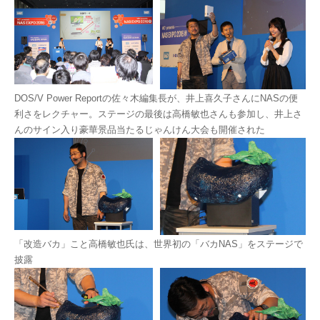
DOS/V Power Reportの佐々木編集長が、井上喜久子さんにNASの便
利さをレクチャー。ステージの最後は高橋敏也さんも参加し、井上さ
んのサイン入り豪華景品当たるじゃんけん大会も開催された
「改造バカ」こと高橋敏也氏は、世界初の「バカNAS」をステージで
披露