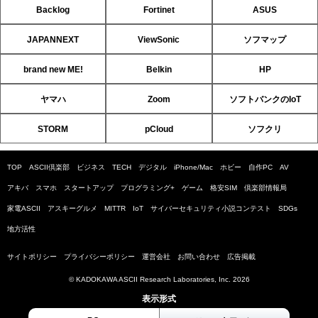
Backlog
Fortinet
ASUS
JAPANNEXT
ViewSonic
ソフマップ
brand new ME!
Belkin
HP
ヤマハ
Zoom
ソフトバンクのIoT
STORM
pCloud
ソフクリ
TOP
ASCII倶楽部
ビジネス
TECH
デジタル
iPhone/Mac
ホビー
自作PC
AV
アキバ
スマホ
スタートアップ
プログラミング+
ゲーム
格安SIM
倶楽部情報局
家電ASCII
アスキーグルメ
MITTR
IoT
サイバーセキュリティ小説コンテスト
SDGs
地方活性
サイトポリシー
プライバシーポリシー
運営会社
お問い合わせ
広告掲載
© KADOKAWA ASCII Research Laboratories, Inc. 2026
表示形式