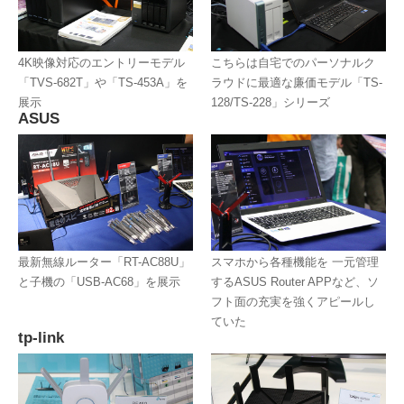
4K映像対応のエントリーモデル
こちらは自宅でのパーソナルク
「TVS-682T」や「TS-453A」を
ラウドに最適な廉価モデル「TS-
展示
128/TS-228」シリーズ
ASUS
最新無線ルーター「RT-AC88U」
スマホから各種機能を 一元管理
と子機の「USB-AC68」を展示
するASUS Router APPなど、ソ
フト面の充実を強くアピールし
ていた
tp-link