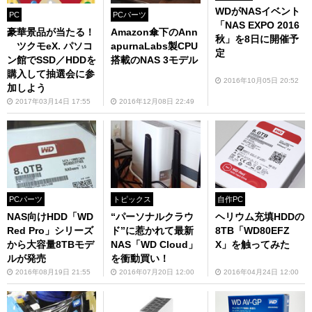
WDがNASイベント
PC
PCパーツ
「NAS EXPO 2016
豪華景品が当たる！
Amazon傘下のAnn
秋」を8日に開催予
ツクモeX. パソコ
apurnaLabs製CPU
定
ン館でSSD／HDDを
搭載のNAS 3モデル
購入して抽選会に参
2016年10月05日 20:52
加しよう
2017年03月14日 17:55
2016年12月08日 22:49
PCパーツ
トピックス
自作PC
NAS向けHDD「WD
“パーソナルクラウ
ヘリウム充填HDDの
Red Pro」シリーズ
ド”に惹かれて最新
8TB「WD80EFZ
から大容量8TBモデ
NAS「WD Cloud」
X」を触ってみた
ルが発売
を衝動買い！
2016年08月19日 21:55
2016年07月20日 12:00
2016年04月24日 12:00