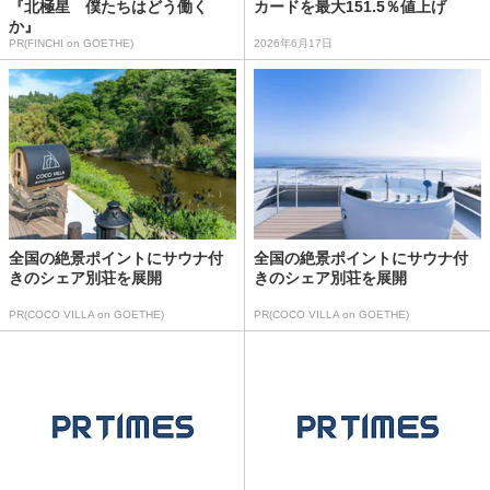
『北極星 僕たちはどう働く
カードを最大151.5％値上げ
か』
PR(FINCHI on GOETHE)
2026年6月17日
全国の絶景ポイントにサウナ付
全国の絶景ポイントにサウナ付
きのシェア別荘を展開
きのシェア別荘を展開
PR(COCO VILLA on GOETHE)
PR(COCO VILLA on GOETHE)