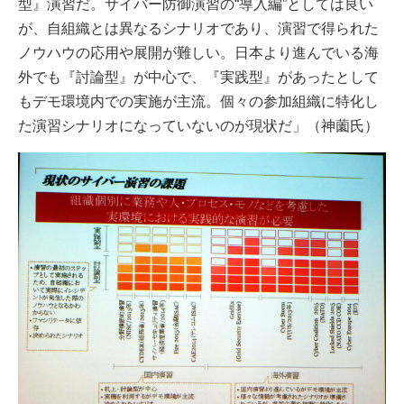
型』演習だ。サイバー防御演習の“導入編”としては良い
が、自組織とは異なるシナリオであり、演習で得られた
ノウハウの応用や展開が難しい。日本より進んでいる海
外でも『討論型』が中心で、『実践型』があったとして
もデモ環境内での実施が主流。個々の参加組織に特化し
た演習シナリオになっていないのが現状だ」（神薗氏）