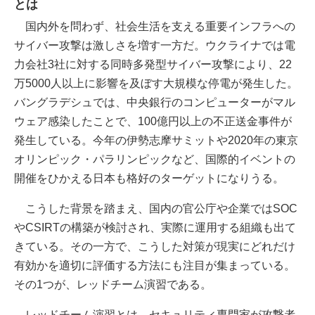
とは
国内外を問わず、社会生活を支える重要インフラへの
サイバー攻撃は激しさを増す一方だ。ウクライナでは電
力会社3社に対する同時多発型サイバー攻撃により、22
万5000人以上に影響を及ぼす大規模な停電が発生した。
バングラデシュでは、中央銀行のコンピューターがマル
ウェア感染したことで、100億円以上の不正送金事件が
発生している。今年の伊勢志摩サミットや2020年の東京
オリンピック・パラリンピックなど、国際的イベントの
開催をひかえる日本も格好のターゲットになりうる。
こうした背景を踏まえ、国内の官公庁や企業ではSOC
やCSIRTの構築が検討され、実際に運用する組織も出て
きている。その一方で、こうした対策が現実にどれだけ
有効かを適切に評価する方法にも注目が集まっている。
その1つが、レッドチーム演習である。
レッドチーム演習とは、セキュリティ専門家が攻撃者