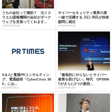
うちの会社って標的？ 元イス
サイバーセキュリティ業界の第
ラエル諜報機関の会社がダーク
一線で活躍する 川口 洋氏が技術
ウェブを見張ってくれます...
顧問に就任
2026年6月12日
2026年6月22日
S＆Jと電通PRコンサルティン
「徹底的にやらないとサイバー
グ、電通総研「CyberCrisis 36
被害を防げない」時代 OPSWA
0」にお...
Tがさらに2つの新技...
2026年8月6日
2026年6月18日