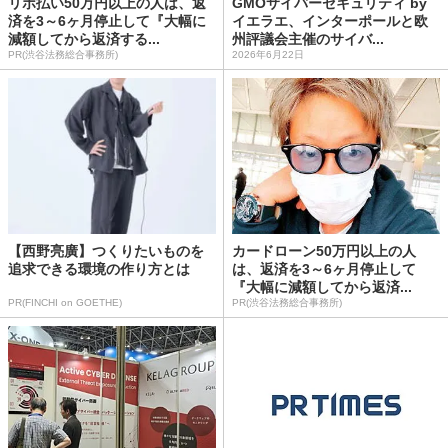
リボ払い50万円以上の人は、返
GMOサイバーセキュリティ by
済を3～6ヶ月停止して『大幅に
イエラエ、インターポールと欧
減額してから返済する...
州評議会主催のサイバ...
PR(渋谷法務総合事務所)
2026年6月22日
【西野亮廣】つくりたいものを
カードローン50万円以上の人
追求できる環境の作り方とは
は、返済を3～6ヶ月停止して
『大幅に減額してから返済...
PR(FINCHI on GOETHE)
PR(渋谷法務総合事務所)