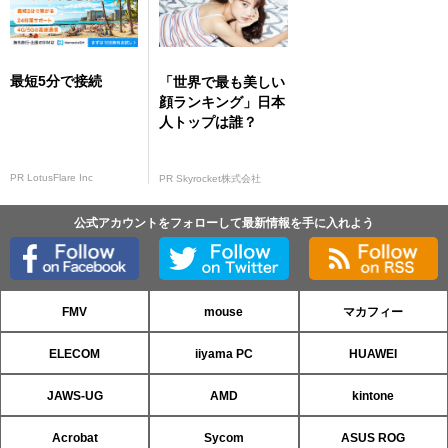
最短5分で接続
「世界で最も美しい
顔ランキング」日本
人トップは誰？
PR LotusFlare Inc
PR Skyrocket株式会社
公式アカウントをフォローして最新情報を手に入れよう
FMV
mouse
マカフィー
ELECOM
iiyama PC
HUAWEI
JAWS-UG
AMD
kintone
Acrobat
Sycom
ASUS ROG