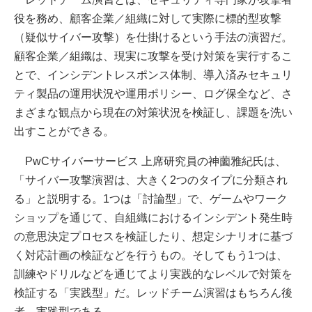
役を務め、顧客企業／組織に対して実際に標的型攻撃
（疑似サイバー攻撃）を仕掛けるという手法の演習だ。
顧客企業／組織は、現実に攻撃を受け対策を実行するこ
とで、インシデントレスポンス体制、導入済みセキュリ
ティ製品の運用状況や運用ポリシー、ログ保全など、さ
まざまな観点から現在の対策状況を検証し、課題を洗い
出すことができる。
PwCサイバーサービス 上席研究員の神薗雅紀氏は、
「サイバー攻撃演習は、大きく2つのタイプに分類され
る」と説明する。1つは「討論型」で、ゲームやワーク
ショップを通じて、自組織におけるインシデント発生時
の意思決定プロセスを検証したり、想定シナリオに基づ
く対応計画の検証などを行うもの。そしてもう1つは、
訓練やドリルなどを通じてより実践的なレベルで対策を
検証する「実践型」だ。レッドチーム演習はもちろん後
者、実践型である。