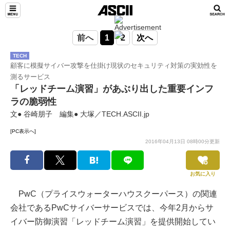
前へ
1
2
次へ
TECH
顧客に模擬サイバー攻撃を仕掛け現状のセキュリティ対策の実効性を
測るサービス
「レッドチーム演習」があぶり出した重要インフ
ラの脆弱性
文● 谷崎朋子 編集● 大塚／TECH.ASCII.jp
[PC表示へ]
2016年04月13日 08時00分更新
お気に入り
PwC（プライスウォーターハウスクーパース）の関連
会社であるPwCサイバーサービスでは、今年2月からサ
イバー防御演習「レッドチーム演習」を提供開始してい