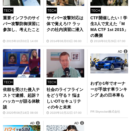
TECH
TECH
TECH
重要インフラのサイ
サイバー攻撃対応は
CTF開催したい！学
バー攻撃防御演習に
体で覚えろ!? ラッ
生3人で支えた「M
参加し、考えたこと
クの社内演習に潜入
MA CTF 1st 2015」
の裏側
2015年10月02日 14:00
2014年06月03日 06:00
2016年02月29日 07:00
AD
TECH
TECH
わずか1年でオーナ
ーが手放す車ランキ
依頼を受けた侵入テ
社会のライフライン
ング あの日本車も
ストで逮捕、起訴？
をどう守る？ 悩ま
ハッカーが語る体験
しいOTセキュリテ
談
ィの今と未来
PR Skyrocket株式会社
2020年08月18日 08:00
2020年10月22日 07:00
AD
AD