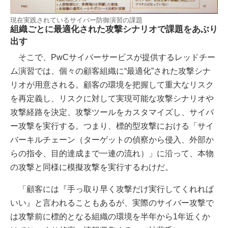
現在実践されているサイバー防御演習の課題
組織ごとに最適化された攻撃シナリオで課題をあぶり
出す
そこで、PwCサイバーサービスが提供するレッドチー
ム演習では、個々の顧客組織に“最適化”された攻撃シナ
リオが用意される。顧客の環境を把握して重大なリスク
を再定義し、リスクに対して実現可能な攻撃シナリオや
攻撃経路を決定、攻撃ツールをカスタマイズし、サイバ
ー攻撃を実行する。つまり、標的型攻撃における「サイ
バーキルチェーン（ターゲットの偵察から侵入、外部か
らの指令、目的達成まで一連の流れ）」に沿って、本物
の攻撃と同様に模擬攻撃を実行するわけだ。
「顧客には『手っ取り早く攻撃だけ実行してくれれば
いい』と言われることもあるが、実際のサイバー攻撃で
は攻撃前に標的となる組織の環境を半年から1年近くか