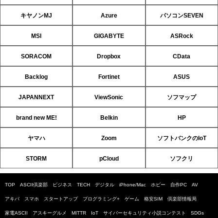
キヤノンMJ
Azure
パソコンSEVEN
MSI
GIGABYTE
ASRock
SORACOM
Dropbox
CData
Backlog
Fortinet
ASUS
JAPANNEXT
ViewSonic
ソフマップ
brand new ME!
Belkin
HP
ヤマハ
Zoom
ソフトバンクのIoT
STORM
pCloud
ソフクリ
TOP
ASCII倶楽部
ビジネス
TECH
デジタル
iPhone/Mac
ホビー
自作PC
AV
アキバ
スマホ
スタートアップ
プログラミング+
ゲーム
格安SIM
倶楽部情報局
家電ASCII
アスキーグルメ
MITTR
IoT
サイバーセキュリティ小説コンテスト
SDGs